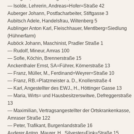
— Isolde, Lehrerin, Andreas=Hofer=Straße 42
Auberger Johann, Postfacharbeiter, Stiftgasse 3
Aubitsch Adele, Handelsfrau, Wiltenberg 5
Aublinger Anton Karl, Fleischhauer, Mentlberg=Siedlung
(Hühnerfarm)
Auböck Johann, Maschinist, Pradler Straße 1
— Rudolf, Mineur, Amras 100
— Sofie, Köchin, Brennerstraße 15
Anckenthaler Ernst, SA=Führer, Körnerstraße 13
— Franz, Müller, M., Ferdinand=Weyrer=Straße 10
— Franz, RB.=Platzmeister a. D., Knollerstraße 4
— Karl, Angestellter des EWJ., H., Höttinger Gasse 13
— Maria, Wirts= und Hausbesitzerswitwe, Defreggerstraße
13
— Maximilian, Vertragsangestellter der Ortskrankenkasse,
Amraser Straße 122
— Peter, Trafikant, Burgenlandstraße 16
Auderer Anton, Maurer, H., Silvester=Fink=Straße 15