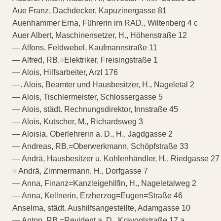
Aue Franz, Dachdecker, Kapuzinergasse 81
Auenhammer Erna, Führerin im RAD., Wiltenberg 4 c
Auer Albert, Maschinensetzer, H., Höhenstraße 12
— Alfons, Feldwebel, Kaufmannstraße 11
— Alfred, RB.=Elektriker, Freisingstraße 1
— Alois, Hilfsarbeiter, Arzl 176
—. Alois, Beamter und Hausbesitzer, H., Nageletal 2
— Alois, Tischlermeister, Schlossergasse 5
— Alois, städt. Rechnungsdirektor, Innstraße 45
— Alois, Kutscher, M., Richardsweg 3
— Aloisia, Oberlehrerin a. D., H., Jagdgasse 2
— Andreas, RB.=Oberwerkmann, Schöpfstraße 33
— Andrä, Hausbesitzer u. Kohlenhändler, H., Riedgasse 27
= Andrä, Zimmermann, H., Dorfgasse 7
— Anna, Finanz=Kanzleigehilfin, H., Nageletalweg 2
— Anna, Kellnerin, Erzherzog=Eugen=Straße 46
Anselma, städt. Aushilfsangestellte, Adamgasse 10
— Anton, RB.=Revident a. D., Kravoglstraße 17 a