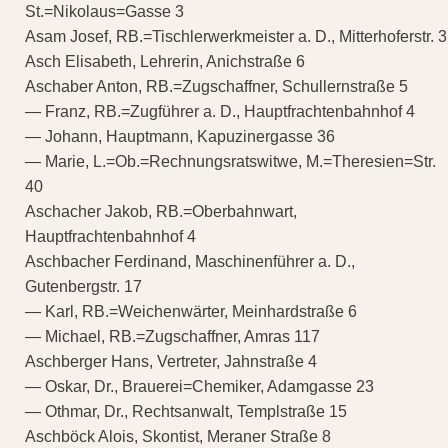
St.=Nikolaus=Gasse 3
Asam Josef, RB.=Tischlerwerkmeister a. D., Mitterhoferstr. 3
Asch Elisabeth, Lehrerin, Anichstraße 6
Aschaber Anton, RB.=Zugschaffner, Schullernstraße 5
— Franz, RB.=Zugführer a. D., Hauptfrachtenbahnhof 4
— Johann, Hauptmann, Kapuzinergasse 36
— Marie, L.=Ob.=Rechnungsratswitwe, M.=Theresien=Str.
40
Aschacher Jakob, RB.=Oberbahnwart,
Hauptfrachtenbahnhof 4
Aschbacher Ferdinand, Maschinenführer a. D.,
Gutenbergstr. 17
— Karl, RB.=Weichenwärter, Meinhardstraße 6
— Michael, RB.=Zugschaffner, Amras 117
Aschberger Hans, Vertreter, Jahnstraße 4
— Oskar, Dr., Brauerei=Chemiker, Adamgasse 23
— Othmar, Dr., Rechtsanwalt, Templstraße 15
Aschböck Alois, Skontist, Meraner Straße 8