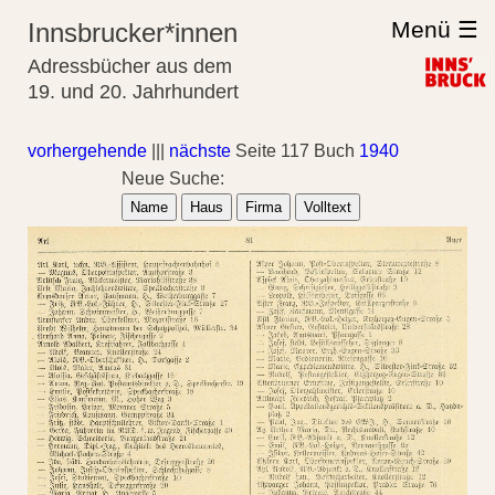
Menü ☰
Innsbrucker*innen
Adressbücher aus dem
19. und 20. Jahrhundert
vorhergehende
|||
nächste
Seite 117 Buch
1940
Neue Suche:
Name
Haus
Firma
Volltext