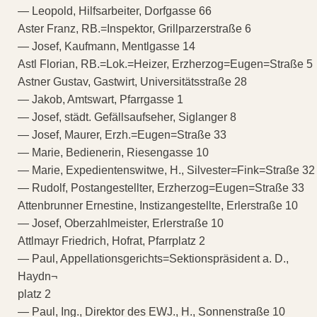
— Leopold, Hilfsarbeiter, Dorfgasse 66
Aster Franz, RB.=Inspektor, Grillparzerstraße 6
— Josef, Kaufmann, Mentlgasse 14
Astl Florian, RB.=Lok.=Heizer, Erzherzog=Eugen=Straße 5
Astner Gustav, Gastwirt, Universitätsstraße 28
— Jakob, Amtswart, Pfarrgasse 1
— Josef, städt. Gefällsaufseher, Siglanger 8
— Josef, Maurer, Erzh.=Eugen=Straße 33
— Marie, Bedienerin, Riesengasse 10
— Marie, Expedientenswitwe, H., Silvester=Fink=Straße 32
— Rudolf, Postangestellter, Erzherzog=Eugen=Straße 33
Attenbrunner Ernestine, Instizangestellte, Erlerstraße 10
— Josef, Oberzahlmeister, Erlerstraße 10
Attlmayr Friedrich, Hofrat, Pfarrplatz 2
— Paul, Appellationsgerichts=Sektionspräsident a. D.,
Haydn¬
platz 2
— Paul, Ing., Direktor des EWJ., H., Sonnenstraße 10