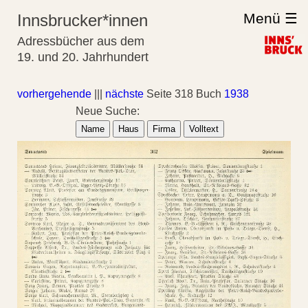
Menü ☰
Innsbrucker*innen
Adressbücher aus dem
19. und 20. Jahrhundert
vorhergehende
|||
nächste
Seite 318 Buch
1938
Neue Suche:
Name
Haus
Firma
Volltext