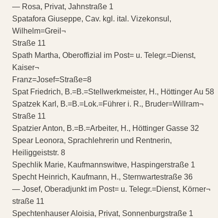
— Rosa, Privat, Jahnstraße 1
Spatafora Giuseppe, Cav. kgl. ital. Vizekonsul,
Wilhelm=Greil¬
Straße 11
Spath Martha, Oberoffizial im Post= u. Telegr.=Dienst,
Kaiser¬
Franz=Josef=Straße=8
Spat Friedrich, B.=B.=Stellwerkmeister, H., Höttinger Au 58
Spatzek Karl, B.=B.=Lok.=Führer i. R., Bruder=Willram¬
Straße 11
Spatzier Anton, B.=B.=Arbeiter, H., Höttinger Gasse 32
Spear Leonora, Sprachlehrerin und Rentnerin,
Heiliggeiststr. 8
Spechlik Marie, Kaufmannswitwe, Haspingerstraße 1
Specht Heinrich, Kaufmann, H., Sternwartestraße 36
— Josef, Oberadjunkt im Post= u. Telegr.=Dienst, Körner¬
straße 11
Spechtenhauser Aloisia, Privat, Sonnenburgstraße 1