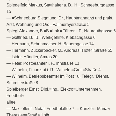
Spiegelfeld Markus, Statthalter a. D., H., Schneeburggasse
15
— =Schneeburg Siegmund, Dr., Hauptmannarzt und prakt.
Arzt, Wohnung und Ord.: Fallmerayerstraße 5
Spiegl Alexander, B.=B.=Lok.=Führer i. P., Neurauthgasse 6
— Gottfried, B.=B.=Werkgehilfe, Kiebachgasse 6
— Hermann, Schuhmacher, H, Bauerngasse 14
— Hermann, Zuckerbäcker, M., Andreas=Hofer=Straße 55
— Isidor, Händler, Amras 20
— Peter, Postbeamter i. P., Innstraße 13
— Wilhelm, Finanzrat i. R., Wilhelm=Greil=Straße 4
— Wilhelm, Betriebsbeamter im Post= u. Telegr.=Dienst,
Schretterstraße 8
Spielberger Ernst, Dipl.=Ing., Elektro=Unternehmen,
Friedhof¬
allee
— Max, öffentl. Notar, Friedhofallee 7 .= Kanzlei= Maria¬
Theresien=Straße 1 ☎