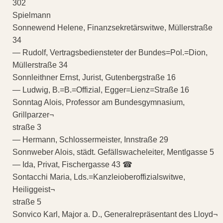
302
Spielmann
Sonnewend Helene, Finanzsekretärswitwe, Müllerstraße
34
— Rudolf, Vertragsbediensteter der Bundes=Pol.=Dion,
Müllerstraße 34
Sonnleithner Ernst, Jurist, Gutenbergstraße 16
— Ludwig, B.=B.=Offizial, Egger=Lienz=Straße 16
Sonntag Alois, Professor am Bundesgymnasium,
Grillparzer¬
straße 3
— Hermann, Schlossermeister, Innstraße 29
Sonnweber Alois, städt. Gefällswacheleiter, Mentlgasse 5
— Ida, Privat, Fischergasse 43 ☎
Sontacchi Maria, Lds.=Kanzleioberoffizialswitwe,
Heiliggeist¬
straße 5
Sonvico Karl, Major a. D., Generalrepräsentant des Lloyd¬