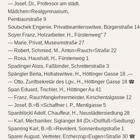
— Josef, Dr., Professor am städt.
Mädchen=Realgymnasium,
Pembaurstraße 9
Soutschek Engenie, Privatbeamtenswitwe, Bürgerstraße 14
Soyer Franz, Holzarbeiter, H., Fürstenweg“ 7
— Marie, Privat, Museumstraße 27
— Robert, Schmied, M., Anton=Rauch=Straße 22
— Rosa, Haushalt, H.. Fürstenweg 1
Spadinger Alois, Faßbinder, Schretterstraße 3
Spängler Berta, Hofratswitwe, H., Höttinger Gasse 18 .—
— Otto, Zunftsekretär des Lgv., H., Höttinger Gasse 18 ☎
Span Eduard, Tischler, H., Höttinger Au 41
— Franz, Rauchfangkehrermeister, Kirschentalgasse 12
— Josef, B.=B.=Schaffner i. P., Mentlgasse 5
Spanblöckl Adolf, Chauffeur, H., Neustädtersiedlung 28
— Karl, Mechaniker, Siglanger 84 (Dr.=Dollfuß=Siedlung)
Spanring Karl, B.=B.=Revident, Sonnenburgstraße 1
Sparer August, Vertreter, Erzherzog=Eugen=Straße 30 ☎