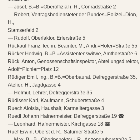
— Josef, B.=B.=Oberoffizial i. R., Conradstraße 2
— Robert, Vertragsbediensteter der Bundes=Polizei=Dion,
H.,
Stamserfeld 2
— Rudolf, Oberfaktor, Erlerstraße 5
Rückauf Franz, techn. Beamter, M., Andr.=Hofer=Straße 55
Rücker Hedwig, B.=B.=Assistentenswitwe, Amthorstraße 6
Rückl Anton, Genossenschaftsinspektor, Abteilungsdirektor,
Adolf=Pichler=Platz 12
Rüdiger Emil, Ing., B.=B.=Oberbaurat, Defreggerstraße 35,
Atelier: H., Jagdgasse 4
— Helmut, Lehrer, Defreggerstraße 35
Rüdisser Karl, Kaufmann, Schubertstraße 4
Ruech Aloisia, Haushalt, Karmelitergasse 3
Ruedl Johann Hafnermeister, Defreggerstraße 19 ☎
— Leonhard, Hafnermeister, Kirchgasse 18 ☎
Ruef Erwin, Oberst d. R., Salurner Straße 5
— Max, B.=B.=Oberinspektor i. R., Anzengruberstraße 5