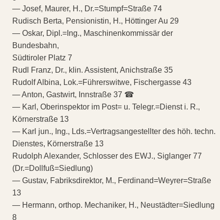
— Josef, Maurer, H., Dr.=Stumpf=Straße 74
Rudisch Berta, Pensionistin, H., Höttinger Au 29
— Oskar, Dipl.=Ing., Maschinenkommissär der
Bundesbahn,
Südtiroler Platz 7
Rudl Franz, Dr., klin. Assistent, Anichstraße 35
Rudolf Albina, Lok.=Führerswitwe, Fischergasse 43
— Anton, Gastwirt, Innstraße 37 ☎
— Karl, Oberinspektor im Post= u. Telegr.=Dienst i. R.,
Körnerstraße 13
— Karl jun., Ing., Lds.=Vertragsangestellter des höh. techn.
Dienstes, Körnerstraße 13
Rudolph Alexander, Schlosser des EWJ., Siglanger 77
(Dr.=Dollfuß=Siedlung)
— Gustav, Fabriksdirektor, M., Ferdinand=Weyrer=Straße
13
— Hermann, orthop. Mechaniker, H., Neustädter=Siedlung
8