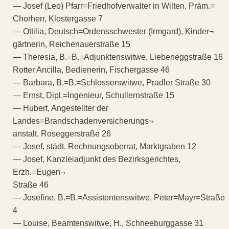
— Josef (Leo) Pfarr=Friedhofverwalter in Wilten, Präm.=
Chorherr, Klostergasse 7
— Ottilia, Deutsch=Ordensschwester (Irmgard), Kinder¬
gärtnerin, Reichenauerstraße 15
— Theresia, B.=B.=Adjunktenswitwe, Liebeneggstraße 16
Rotter Ancilla, Bedienerin, Fischergasse 46
— Barbara, B.=B.=Schlosserswitwe, Pradler Straße 30
— Ernst, Dipl.=Ingenieur, Schullernstraße 15
— Hubert, Angestellter der
Landes=Brandschadenversicherungs¬
anstalt, Roseggerstraße 26
— Josef, städt. Rechnungsoberrat, Marktgraben 12
— Josef, Kanzleiadjunkt des Bezirksgerichtes,
Erzh.=Eugen¬
Straße 46
— Josefine, B.=B.=Assistentenswitwe, Peter=Mayr=Straße
4
— Louise, Beamtenswitwe, H., Schneeburggasse 31