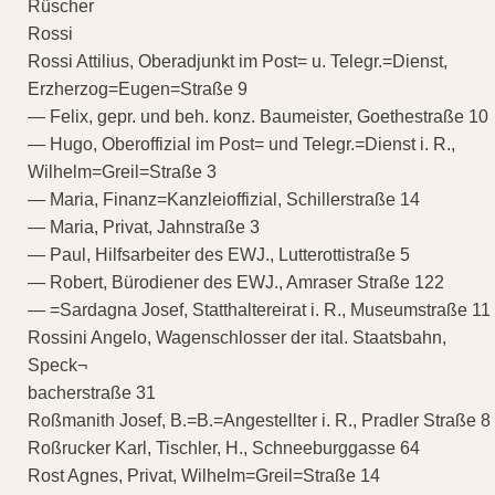
Rüscher
Rossi
Rossi Attilius, Oberadjunkt im Post= u. Telegr.=Dienst,
Erzherzog=Eugen=Straße 9
— Felix, gepr. und beh. konz. Baumeister, Goethestraße 10
— Hugo, Oberoffizial im Post= und Telegr.=Dienst i. R.,
Wilhelm=Greil=Straße 3
— Maria, Finanz=Kanzleioffizial, Schillerstraße 14
— Maria, Privat, Jahnstraße 3
— Paul, Hilfsarbeiter des EWJ., Lutterottistraße 5
— Robert, Bürodiener des EWJ., Amraser Straße 122
— =Sardagna Josef, Statthaltereirat i. R., Museumstraße 11
Rossini Angelo, Wagenschlosser der ital. Staatsbahn,
Speck¬
bacherstraße 31
Roßmanith Josef, B.=B.=Angestellter i. R., Pradler Straße 8
Roßrucker Karl, Tischler, H., Schneeburggasse 64
Rost Agnes, Privat, Wilhelm=Greil=Straße 14