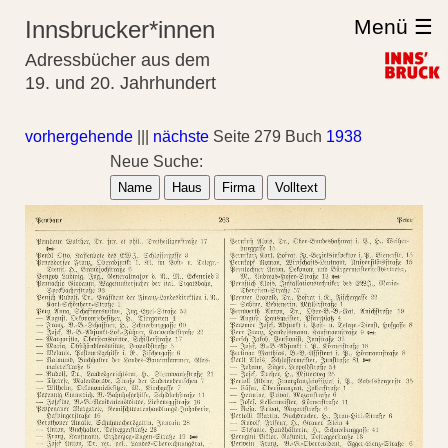
Menü ☰
Innsbrucker*innen
Adressbücher aus dem
19. und 20. Jahrhundert
vorhergehende
|||
nächste
Seite 279 Buch
1938
Neue Suche:
Name
Haus
Firma
Volltext