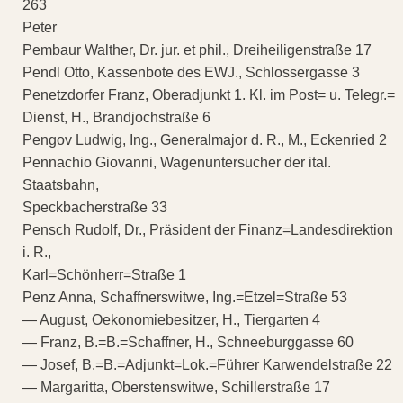
263
Peter
Pembaur Walther, Dr. jur. et phil., Dreiheiligenstraße 17
Pendl Otto, Kassenbote des EWJ., Schlossergasse 3
Penetzdorfer Franz, Oberadjunkt 1. Kl. im Post= u. Telegr.=
Dienst, H., Brandjochstraße 6
Pengov Ludwig, Ing., Generalmajor d. R., M., Eckenried 2
Pennachio Giovanni, Wagenuntersucher der ital.
Staatsbahn,
Speckbacherstraße 33
Pensch Rudolf, Dr., Präsident der Finanz=Landesdirektion
i. R.,
Karl=Schönherr=Straße 1
Penz Anna, Schaffnerswitwe, Ing.=Etzel=Straße 53
— August, Oekonomiebesitzer, H., Tiergarten 4
— Franz, B.=B.=Schaffner, H., Schneeburggasse 60
— Josef, B.=B.=Adjunkt=Lok.=Führer Karwendelstraße 22
— Margaritta, Oberstenswitwe, Schillerstraße 17