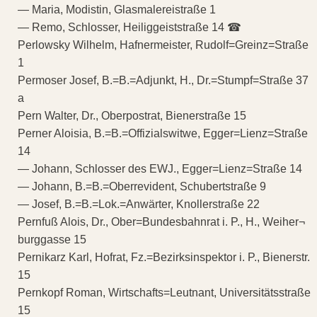
— Maria, Modistin, Glasmalereistraße 1
— Remo, Schlosser, Heiliggeiststraße 14 ☎
Perlowsky Wilhelm, Hafnermeister, Rudolf=Greinz=Straße
1
Permoser Josef, B.=B.=Adjunkt, H., Dr.=Stumpf=Straße 37
a
Pern Walter, Dr., Oberpostrat, Bienerstraße 15
Perner Aloisia, B.=B.=Offizialswitwe, Egger=Lienz=Straße
14
— Johann, Schlosser des EWJ., Egger=Lienz=Straße 14
— Johann, B.=B.=Oberrevident, Schubertstraße 9
— Josef, B.=B.=Lok.=Anwärter, Knollerstraße 22
Pernfuß Alois, Dr., Ober=Bundesbahnrat i. P., H., Weiher¬
burggasse 15
Pernikarz Karl, Hofrat, Fz.=Bezirksinspektor i. P., Bienerstr.
15
Pernkopf Roman, Wirtschafts=Leutnant, Universitätsstraße
15