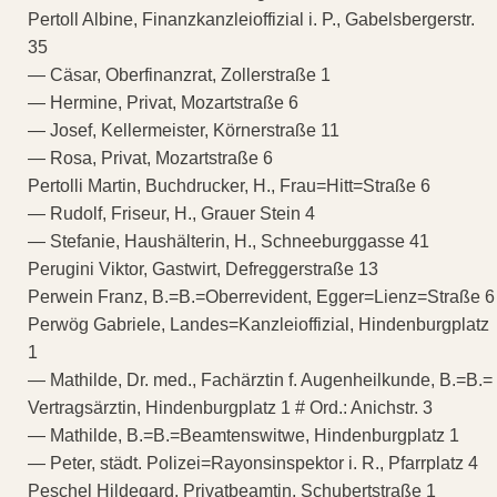
Pertoll Albine, Finanzkanzleioffizial i. P., Gabelsbergerstr.
35
— Cäsar, Oberfinanzrat, Zollerstraße 1
— Hermine, Privat, Mozartstraße 6
— Josef, Kellermeister, Körnerstraße 11
— Rosa, Privat, Mozartstraße 6
Pertolli Martin, Buchdrucker, H., Frau=Hitt=Straße 6
— Rudolf, Friseur, H., Grauer Stein 4
— Stefanie, Haushälterin, H., Schneeburggasse 41
Perugini Viktor, Gastwirt, Defreggerstraße 13
Perwein Franz, B.=B.=Oberrevident, Egger=Lienz=Straße 6
Perwög Gabriele, Landes=Kanzleioffizial, Hindenburgplatz
1
— Mathilde, Dr. med., Fachärztin f. Augenheilkunde, B.=B.=
Vertragsärztin, Hindenburgplatz 1 # Ord.: Anichstr. 3
— Mathilde, B.=B.=Beamtenswitwe, Hindenburgplatz 1
— Peter, städt. Polizei=Rayonsinspektor i. R., Pfarrplatz 4
Peschel Hildegard, Privatbeamtin, Schubertstraße 1