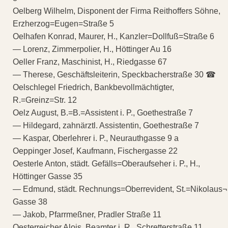
Oelberg Wilhelm, Disponent der Firma Reithoffers Söhne,
Erzherzog=Eugen=Straße 5
Oelhafen Konrad, Maurer, H., Kanzler=Dollfuß=Straße 6
— Lorenz, Zimmerpolier, H., Höttinger Au 16
Oeller Franz, Maschinist, H., Riedgasse 67
— Therese, Geschäftsleiterin, Speckbacherstraße 30 ☎
Oelschlegel Friedrich, Bankbevollmächtigter,
R.=Greinz=Str. 12
Oelz August, B.=B.=Assistent i. P., Goethestraße 7
— Hildegard, zahnärztl. Assistentin, Goethestraße 7
— Kaspar, Oberlehrer i. P., Neurauthgasse 9 a
Oeppinger Josef, Kaufmann, Fischergasse 22
Oesterle Anton, städt. Gefälls=Oberaufseher i. P., H.,
Höttinger Gasse 35
— Edmund, städt. Rechnungs=Oberrevident, St.=Nikolaus¬
Gasse 38
— Jakob, Pfarrmeßner, Pradler Straße 11
Oesterreicher Alois, Beamter i. R., Schretterstraße 11