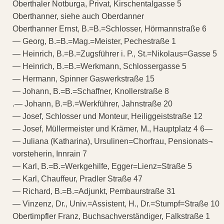
Oberthaler Notburga, Privat, Kirschentalgasse 5
Oberthanner, siehe auch Oberdanner
Oberthanner Ernst, B.=B.=Schlosser, Hörmannstraße 6
— Georg, B.=B.=Mag.=Meister, Pechestraße 1
— Heinrich, B.=B.=Zugsführer i. P., St.=Nikolaus=Gasse 5
— Heinrich, B.=B.=Werkmann, Schlossergasse 5
— Hermann, Spinner Gaswerkstraße 15
— Johann, B.=B.=Schaffner, Knollerstraße 8
.— Johann, B.=B.=Werkführer, Jahnstraße 20
— Josef, Schlosser und Monteur, Heiliggeiststraße 12
— Josef, Müllermeister und Krämer, M., Hauptplatz 4 6—
— Juliana (Katharina), Ursulinen=Chorfrau, Pensionats¬
vorsteherin, Innrain 7
— Karl, B.=B.=Werkgehilfe, Egger=Lienz=Straße 5
— Karl, Chauffeur, Pradler Straße 47
— Richard, B.=B.=Adjunkt, Pembaurstraße 31
— Vinzenz, Dr., Univ.=Assistent, H., Dr.=Stumpf=Straße 10
Obertimpfler Franz, Buchsachverständiger, Falkstraße 1