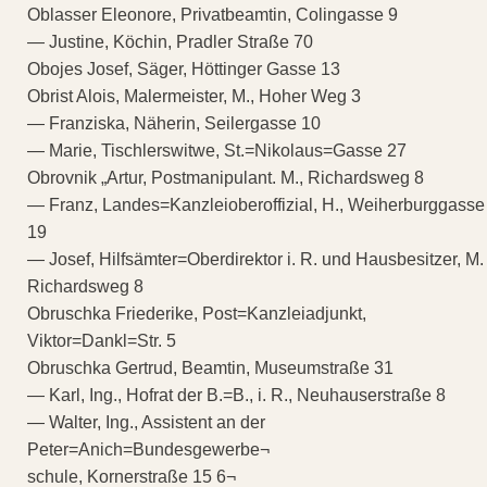
Oblasser Eleonore, Privatbeamtin, Colingasse 9
— Justine, Köchin, Pradler Straße 70
Obojes Josef, Säger, Höttinger Gasse 13
Obrist Alois, Malermeister, M., Hoher Weg 3
— Franziska, Näherin, Seilergasse 10
— Marie, Tischlerswitwe, St.=Nikolaus=Gasse 27
Obrovnik „Artur, Postmanipulant. M., Richardsweg 8
— Franz, Landes=Kanzleioberoffizial, H., Weiherburggasse
19
— Josef, Hilfsämter=Oberdirektor i. R. und Hausbesitzer, M.
Richardsweg 8
Obruschka Friederike, Post=Kanzleiadjunkt,
Viktor=Dankl=Str. 5
Obruschka Gertrud, Beamtin, Museumstraße 31
— Karl, Ing., Hofrat der B.=B., i. R., Neuhauserstraße 8
— Walter, Ing., Assistent an der
Peter=Anich=Bundesgewerbe¬
schule, Kornerstraße 15 6¬