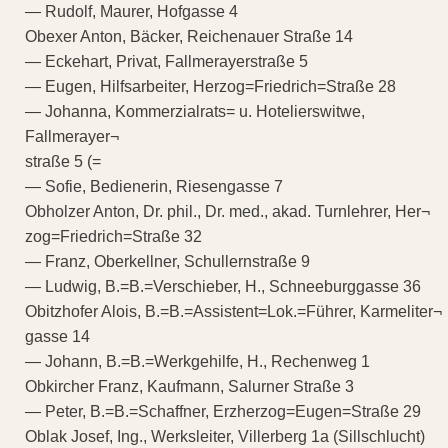
— Rudolf, Maurer, Hofgasse 4
Obexer Anton, Bäcker, Reichenauer Straße 14
— Eckehart, Privat, Fallmerayerstraße 5
— Eugen, Hilfsarbeiter, Herzog=Friedrich=Straße 28
— Johanna, Kommerzialrats= u. Hotelierswitwe,
Fallmerayer¬
straße 5 (=
— Sofie, Bedienerin, Riesengasse 7
Obholzer Anton, Dr. phil., Dr. med., akad. Turnlehrer, Her¬
zog=Friedrich=Straße 32
— Franz, Oberkellner, Schullernstraße 9
— Ludwig, B.=B.=Verschieber, H., Schneeburggasse 36
Obitzhofer Alois, B.=B.=Assistent=Lok.=Führer, Karmeliter¬
gasse 14
— Johann, B.=B.=Werkgehilfe, H., Rechenweg 1
Obkircher Franz, Kaufmann, Salurner Straße 3
— Peter, B.=B.=Schaffner, Erzherzog=Eugen=Straße 29
Oblak Josef, Ing., Werksleiter, Villerberg 1a (Sillschlucht)