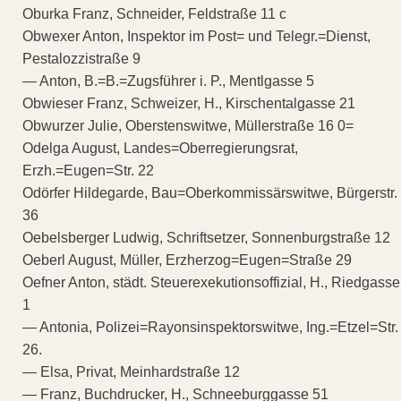
Oburka Franz, Schneider, Feldstraße 11 c
Obwexer Anton, Inspektor im Post= und Telegr.=Dienst,
Pestalozzistraße 9
— Anton, B.=B.=Zugsführer i. P., Mentlgasse 5
Obwieser Franz, Schweizer, H., Kirschentalgasse 21
Obwurzer Julie, Oberstenswitwe, Müllerstraße 16 0=
Odelga August, Landes=Oberregierungsrat,
Erzh.=Eugen=Str. 22
Odörfer Hildegarde, Bau=Oberkommissärswitwe, Bürgerstr.
36
Oebelsberger Ludwig, Schriftsetzer, Sonnenburgstraße 12
Oeberl August, Müller, Erzherzog=Eugen=Straße 29
Oefner Anton, städt. Steuerexekutionsoffizial, H., Riedgasse
1
— Antonia, Polizei=Rayonsinspektorswitwe, Ing.=Etzel=Str.
26.
— Elsa, Privat, Meinhardstraße 12
— Franz, Buchdrucker, H., Schneeburggasse 51