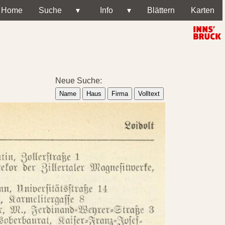
Home
Suche
▾
Info
▾
Blättern
Karten
Neue Suche:
Name
Haus
Firma
Volltext