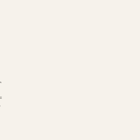
¬
=
¬