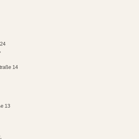
 24
¬
traße 14
ße 13
,