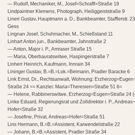
— Rudolf, Mechaniker, M., Josef=Schraffl=Straße 19
Lindpaintner Klemens, Photograph, Heiliggeiststraße 9
Lineri Gustav, Hauptmann a. D., Bankbeamter, Stafflerstr. 23
Gess
Lingnan Josef, Schuhmacher, M., Schießstand 11
Linhart Anton jun., Bankbeamter, Jahnstraße 2
— Anton, Major i. P., Amraser Straße 15
— Maria, Oberbauratswitwe, Haspingerstraße 7
Linherr Heinrich, Kaufmann, Innrain 34
Lininger Gustav, B.=B.=Lok.=Beimann, Pradler Baracke 6
Link Ernst, Dr., Rechtsanwalt, Wohnung: Erzherzog=Eugen
Straße 24 == Kanzlei: Maria=Theresien=Straße 51 6=
— Helene, Rabbinerswitwe, Erzherzog=Eugen=Straße 24 (
Linke Eduard, Regierungsrat und Zolldirektor i. P., Andreas
Hofer=Straße 32
— Josefine, Privat, Andreas=Hofer=Straße 51
Lins Hermann, B.=B.=Assistent, Karwendelstraße 22
— Johann, B.=B.=Assistent, Pradler Straße 34