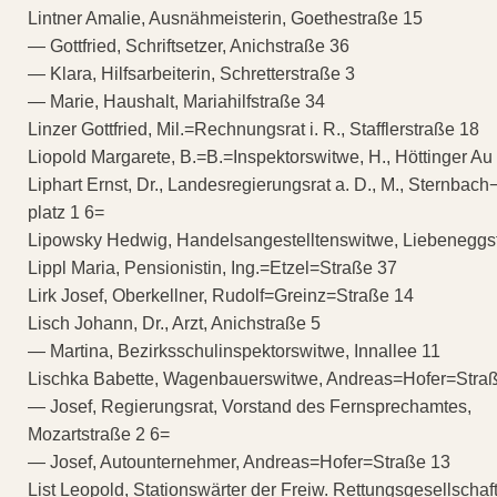
Lintner Amalie, Ausnähmeisterin, Goethestraße 15
— Gottfried, Schriftsetzer, Anichstraße 36
— Klara, Hilfsarbeiterin, Schretterstraße 3
— Marie, Haushalt, Mariahilfstraße 34
Linzer Gottfried, Mil.=Rechnungsrat i. R., Stafflerstraße 18
Liopold Margarete, B.=B.=Inspektorswitwe, H., Höttinger Au
Liphart Ernst, Dr., Landesregierungsrat a. D., M., Sternbach
platz 1 6=
Lipowsky Hedwig, Handelsangestelltenswitwe, Liebeneggs
Lippl Maria, Pensionistin, Ing.=Etzel=Straße 37
Lirk Josef, Oberkellner, Rudolf=Greinz=Straße 14
Lisch Johann, Dr., Arzt, Anichstraße 5
— Martina, Bezirksschulinspektorswitwe, Innallee 11
Lischka Babette, Wagenbauerswitwe, Andreas=Hofer=Stra
— Josef, Regierungsrat, Vorstand des Fernsprechamtes,
Mozartstraße 2 6=
— Josef, Autounternehmer, Andreas=Hofer=Straße 13
List Leopold, Stationswärter der Freiw. Rettungsgesellschaft