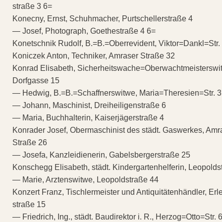
straße 3 6=
Konecny, Ernst, Schuhmacher, Purtschellerstraße 4
— Josef, Photograph, Goethestraße 4 6=
Konetschnik Rudolf, B.=B.=Oberrevident, Viktor=Dankl=Str.
Koniczek Anton, Techniker, Amraser Straße 32
Konrad Elisabeth, Sicherheitswache=Oberwachtmeisterswit
Dorfgasse 15
— Hedwig, B.=B.=Schaffnerswitwe, Maria=Theresien=Str. 3
— Johann, Maschinist, Dreiheiligenstraße 6
— Maria, Buchhalterin, Kaiserjägerstraße 4
Konrader Josef, Obermaschinist des städt. Gaswerkes, Amr
Straße 26
— Josefa, Kanzleidienerin, Gabelsbergerstraße 25
Konschegg Elisabeth, städt. Kindergartenhelferin, Leopoldst
— Marie, Arztenswitwe, Leopoldstraße 44
Konzert Franz, Tischlermeister und Antiquitätenhändler, Erl
straße 15
— Friedrich, Ing., städt. Baudirektor i. R., Herzog=Otto=Str. 