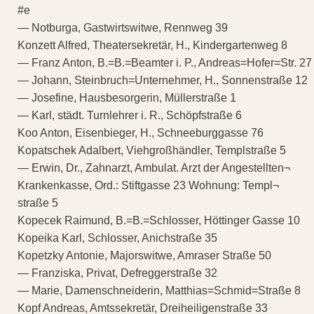
#e
— Notburga, Gastwirtswitwe, Rennweg 39
Konzett Alfred, Theatersekretär, H., Kindergartenweg 8
— Franz Anton, B.=B.=Beamter i. P., Andreas=Hofer=Str. 27
— Johann, Steinbruch=Unternehmer, H., Sonnenstraße 12
— Josefine, Hausbesorgerin, Müllerstraße 1
— Karl, städt. Turnlehrer i. R., Schöpfstraße 6
Koo Anton, Eisenbieger, H., Schneeburggasse 76
Kopatschek Adalbert, Viehgroßhändler, Templstraße 5
— Erwin, Dr., Zahnarzt, Ambulat. Arzt der Angestellten¬
Krankenkasse, Ord.: Stiftgasse 23 Wohnung: Templ¬
straße 5
Kopecek Raimund, B.=B.=Schlosser, Höttinger Gasse 10
Kopeika Karl, Schlosser, Anichstraße 35
Kopetzky Antonie, Majorswitwe, Amraser Straße 50
— Franziska, Privat, Defreggerstraße 32
— Marie, Damenschneiderin, Matthias=Schmid=Straße 8
Kopf Andreas, Amtssekretär, Dreiheiligenstraße 33