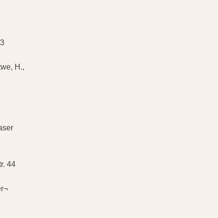
 3
we, H.,
aser
r. 44
er¬
6