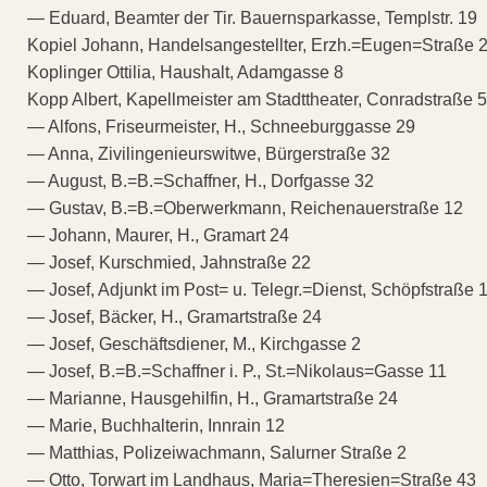
— Eduard, Beamter der Tir. Bauernsparkasse, Templstr. 19
Kopiel Johann, Handelsangestellter, Erzh.=Eugen=Straße 
Koplinger Ottilia, Haushalt, Adamgasse 8
Kopp Albert, Kapellmeister am Stadttheater, Conradstraße 5
— Alfons, Friseurmeister, H., Schneeburggasse 29
— Anna, Zivilingenieurswitwe, Bürgerstraße 32
— August, B.=B.=Schaffner, H., Dorfgasse 32
— Gustav, B.=B.=Oberwerkmann, Reichenauerstraße 12
— Johann, Maurer, H., Gramart 24
— Josef, Kurschmied, Jahnstraße 22
— Josef, Adjunkt im Post= u. Telegr.=Dienst, Schöpfstraße 
— Josef, Bäcker, H., Gramartstraße 24
— Josef, Geschäftsdiener, M., Kirchgasse 2
— Josef, B.=B.=Schaffner i. P., St.=Nikolaus=Gasse 11
— Marianne, Hausgehilfin, H., Gramartstraße 24
— Marie, Buchhalterin, Innrain 12
— Matthias, Polizeiwachmann, Salurner Straße 2
— Otto, Torwart im Landhaus, Maria=Theresien=Straße 43