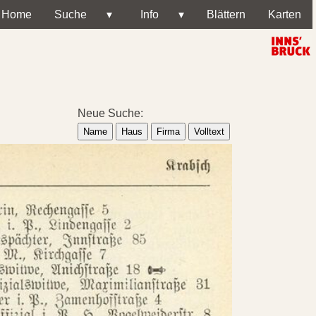
Home
Suche
▾
Info
▾
Blättern
Karten
Neue Suche:
Name
Haus
Firma
Volltext