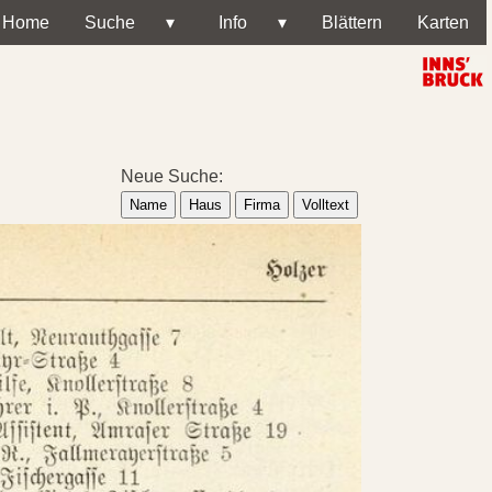
Home
Suche
▾
Info
▾
Blättern
Karten
Neue Suche:
Name
Haus
Firma
Volltext