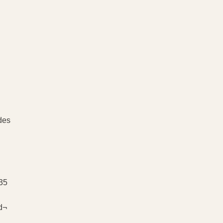
 des
35
d¬