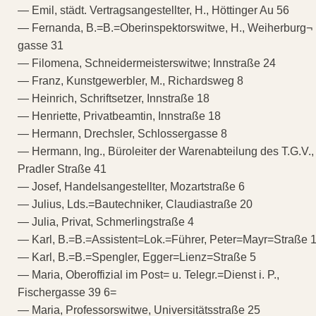
— Emil, städt. Vertragsangestellter, H., Höttinger Au 56
— Fernanda, B.=B.=Oberinspektorswitwe, H., Weiherburg¬
gasse 31
— Filomena, Schneidermeisterswitwe; Innstraße 24
— Franz, Kunstgewerbler, M., Richardsweg 8
— Heinrich, Schriftsetzer, Innstraße 18
— Henriette, Privatbeamtin, Innstraße 18
— Hermann, Drechsler, Schlossergasse 8
— Hermann, Ing., Büroleiter der Warenabteilung des T.G.V.,
Pradler Straße 41
— Josef, Handelsangestellter, Mozartstraße 6
— Julius, Lds.=Bautechniker, Claudiastraße 20
— Julia, Privat, Schmerlingstraße 4
— Karl, B.=B.=Assistent=Lok.=Führer, Peter=Mayr=Straße 
— Karl, B.=B.=Spengler, Egger=Lienz=Straße 5
— Maria, Oberoffizial im Post= u. Telegr.=Dienst i. P.,
Fischergasse 39 6=
— Maria, Professorswitwe, Universitätsstraße 25