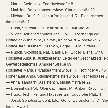
— Martin, Steinmetz, Egerdachstraße 8
— Mathilde, Bankbeamtenswitwe, Claudiastraße 20
— Michael, Dr., S. J., Univ.=Professor d. R., Tschurtschen¬
thalerstraße 7
— Rosa, Sekretärin, H., Kanzler=Dollfuß=Straße 12
— Viktor, Betriebstechniker des E. W. J., Rechengasse 1
Hofmeier Wilhelmine, Private, Kaiser=Frz.=Josef=Sir. 6
Hofmeister Elisabeth, Beamtin, Egger=Lienz=Straße 8
— Rudolf, Skontist d. Nat.=Bank i. R., Egger=Lienz=Str. 8
Hofstätter August, Justizsekretär, Leiter der Geschäftsstelle
Gewerbegerichtes, Amraser Straße 69
Hofstetter Maria, Privatbeamtenswitwe, H., Höttinger Au 46
Hohenauer Anna, Steinmetzmeisterswitwe, Rechengasse 5
— Anna, zahnärztl. Assistentin, Museumstraße 22
— Dominikus, Pol.=Oberwachmann, M., Anton=Rauch=Str. 
— Hugo, Techniker und Hausbesitzer, Südtiroler Platz 4
— Josef, Senatspräsident, Lds.=Gerichtspräsident a. D., Sü
tiroler Platz 4