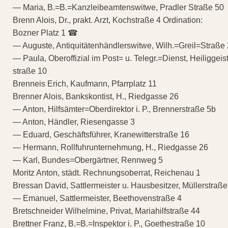
— Maria, B.=B.=Kanzleibeamtenswitwe, Pradler Straße 50
Brenn Alois, Dr., prakt. Arzt, Kochstraße 4 Ordination:
Bozner Platz 1 ☎
— Auguste, Antiquitätenhändlerswitwe, Wilh.=Greil=Straße 
— Paula, Oberoffizial im Post= u. Telegr.=Dienst, Heiliggeis
straße 10
Brenneis Erich, Kaufmann, Pfarrplatz 11
Brenner Alois, Bankskontist, H., Riedgasse 26
— Anton, Hilfsämter=Oberdirektor i. P., Brennerstraße 5b
— Anton, Händler, Riesengasse 3
— Eduard, Geschäftsführer, Kranewitterstraße 16
— Hermann, Rollfuhrunternehmung, H., Riedgasse 26
— Karl, Bundes=Obergärtner, Rennweg 5
Moritz Anton, städt. Rechnungsoberrat, Reichenau 1
Bressan David, Sattlermeister u. Hausbesitzer, Müllerstraße
— Emanuel, Sattlermeister, Beethovenstraße 4
Bretschneider Wilhelmine, Privat, Mariahilfstraße 44
Brettner Franz, B.=B.=Inspektor i. P., Goethestraße 10