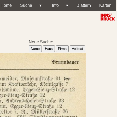
Home
Suche
▾
Info
▾
Blättern
Karten
Neue Suche:
Name
Haus
Firma
Volltext