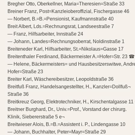
Bregher Otto, Oberkellner, Maria=Theresien=Straße 33
Breiner Franz, Post=Kanzleioberoffizial, Fischergasse 46
— Norbert, B.=B.=Pensionist, Kaufmannstraße 40
Breit Albert, Lds.=Rechnungsrat, Landseestraße 7
— Franz, Hilfsarbeiter, Innstraße 24
— Johann, Landes=Rechnungsoberrat, Noldinstraße 1
Breiteneder Karl, Hilfsarbeiter, St.=Nikolaus=Gasse 17
Breitenthaler Ferdinand, Bäckermeister A.=Hofer=Str. 23 ☎
— Helene, Bäckermeisters= und Hausbesitzerswitwe, Andr
Hofer=Straße 23
Breiter Karl, Wäschereibesitzer, Leopoldstraße 36
Breitfuß Franz, Handelsangestellter, H., Kanzler=Dollfuß¬
Straße 36
Breitkreuz Georg, Elektrotechniker, H., Kirschentalgasse 11
Breitner Burghard, Dr., Univ.=Prof., Vorstand der chirurg.
Klinik, Siebererstraße 5 e¬
Breitwieser Alois, B.=B.=Assistent i. P., Lindengasse 10
— Johann, Buchhalter, Peter=Mayr=Straße 29