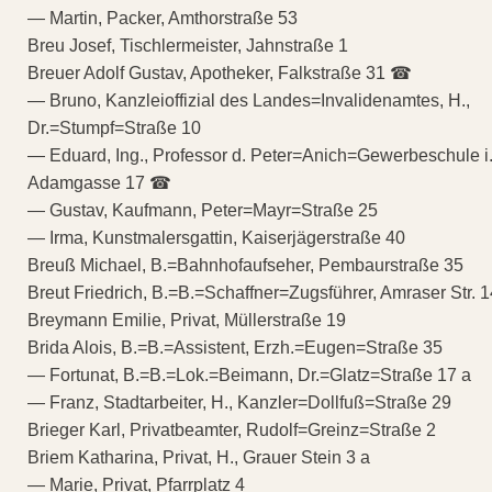
— Martin, Packer, Amthorstraße 53
Breu Josef, Tischlermeister, Jahnstraße 1
Breuer Adolf Gustav, Apotheker, Falkstraße 31 ☎
— Bruno, Kanzleioffizial des Landes=Invalidenamtes, H.,
Dr.=Stumpf=Straße 10
— Eduard, Ing., Professor d. Peter=Anich=Gewerbeschule i.
Adamgasse 17 ☎
— Gustav, Kaufmann, Peter=Mayr=Straße 25
— Irma, Kunstmalersgattin, Kaiserjägerstraße 40
Breuß Michael, B.=Bahnhofaufseher, Pembaurstraße 35
Breut Friedrich, B.=B.=Schaffner=Zugsführer, Amraser Str. 1
Breymann Emilie, Privat, Müllerstraße 19
Brida Alois, B.=B.=Assistent, Erzh.=Eugen=Straße 35
— Fortunat, B.=B.=Lok.=Beimann, Dr.=Glatz=Straße 17 a
— Franz, Stadtarbeiter, H., Kanzler=Dollfuß=Straße 29
Brieger Karl, Privatbeamter, Rudolf=Greinz=Straße 2
Briem Katharina, Privat, H., Grauer Stein 3 a
— Marie, Privat, Pfarrplatz 4