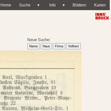
Home
Suche
▾
Info
▾
Blättern
Karten
Neue Suche:
Name
Haus
Firma
Volltext