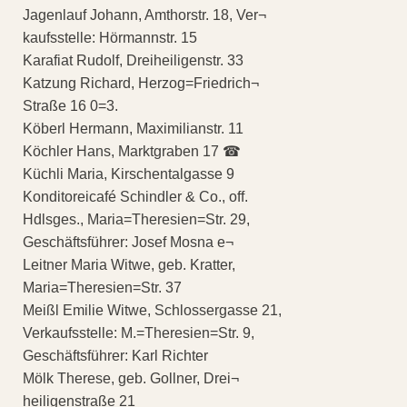
Jagenlauf Johann, Amthorstr. 18, Ver¬
kaufsstelle: Hörmannstr. 15
Karafiat Rudolf, Dreiheiligenstr. 33
Katzung Richard, Herzog=Friedrich¬
Straße 16 0=3.
Köberl Hermann, Maximilianstr. 11
Köchler Hans, Marktgraben 17 ☎
Küchli Maria, Kirschentalgasse 9
Konditoreicafé Schindler & Co., off.
Hdlsges., Maria=Theresien=Str. 29,
Geschäftsführer: Josef Mosna e¬
Leitner Maria Witwe, geb. Kratter,
Maria=Theresien=Str. 37
Meißl Emilie Witwe, Schlossergasse 21,
Verkaufsstelle: M.=Theresien=Str. 9,
Geschäftsführer: Karl Richter
Mölk Therese, geb. Gollner, Drei¬
heiligenstraße 21