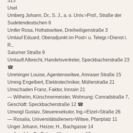
315
Usel
Umberg Johann, Dr., S. J., a. o. Univ.=Prof., Straße der
Sudetendeutschen 6
Umfer Rosa, Hofratswitwe, Dreiheiligenstraße 3
Umlauf Eduard, Oberadjunkt im Post= u. Telegr.=Dienst i.
R.,
Salurner Straße 9
Umlauft Albrecht, Handelsvertreter, Speckbacherstraße 23
☎
Umminger Louise, Agentenswitwe, Amraser Straße 15
Umnig Engelbert, Elektrotechniker, Müllerstraße 21
Umschaden Franz, Faktor, Innrain 21
— Wilhelm, Kürschnermeister, Wohnung: Conradstraße 7,
Geschäft: Speckbacherstraße 12 ☎
Umvogl Gustav, Steuerexekutor, Ing.=Etzel=Straße 26
— Rosalia, Universitätsdieners=Witwe, Pfarrplatz 11
Unger Johann, Heizer, H., Bachgasse 14