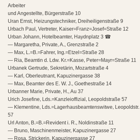
Arbeiter
und Angestellte, Bürgerstraße 10
Uran Ernst, Heizungstechniker, Dreiheiligenstraße 9
Urbach Paul, Vertreter, Kaiser=Franz=Josef=Straße 12
Urban Johann, Hotelbeamter, Haydnplatz 3 ☎
— Margaretha, Private, A., Grenzstraße 2
— Max, L.=B.=Fahrer, Ing.=Etzel=Straße 28
— Ria, Beamtin d. Ldw. Kr.=Kasse, Peter=Mayr=Straße 11
Urbanek Gertrude, Sekretärin, Mozartstraße 4
— Karl, Oberleutnant, Kapuzinergasse 38
— Max, Beamter des E. W. J., Goethestraße 14
Urbanner Marie, Private, H., Au 37
Urich Josefine, Lds.=Kanzleioffizial, Leopoldstraße 57
— Klementine, Lds.=Lagerhausbeamtenswitwe, Leopoldstr.
57
Url Anton, B.=B.=Revident i. R., Noldinstraße 11
— Bruno, Maschinenmeister, Kapuzinergasse 27
— Rosa, Strickerin, Kapuzinergasse 27