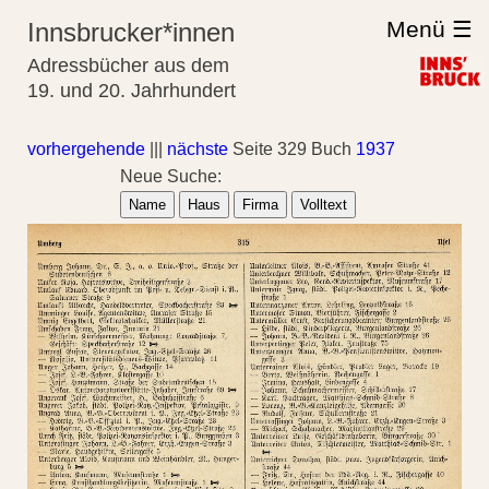
Menü ☰
Innsbrucker*innen
Adressbücher aus dem
19. und 20. Jahrhundert
vorhergehende
|||
nächste
Seite 329 Buch
1937
Neue Suche:
Name
Haus
Firma
Volltext