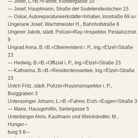
— Josef, L.=B.=Fahrer, Klostergasse 10
— Josef, Hauptmann, Straße der Sudetendeutschen 15
— Oskar, Autoreparaturwerkstätte=Inhaber, Innstraße 69 a=
Ungerank Josef, Wachtmeister H., Bahnhofstraße 6
Ungerer Jakob, städt. Polizei=Ray.=Inspektor, Pestalozzistr.
9
Ungrad Anna, B.=B.=Oberrevident i. P., Ing.=Etzel=Straße
23
— Hedwig, B.=B.=Offizial i. P., Ing.=Etzel=Straße 23
— Katharina, B.=B.=Revidentenswitwe, Ing.=Etzel=Straße
23
Untch Fritz, städt. Polizei=Rayonsinspektor i. P.,
Burggraben 3
Unterasinger Johann, L.=B.=Fahrer, Erzh.=Eugen=Straße 3
— Marie, Hausgehilfin, Seilergasse 5
Unterberger Alois, Kaufmann und Weinhändler, M.,
Hunger¬
burg 5 6—