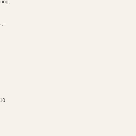
rung,
 .=
 10