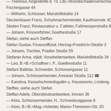
— Theresia, Angestellte d. Tir. Lds.=Brandschadenversiche
Fischergasse 44
— Wilhelm, Schlosser, Mariahilfstraße 14
Steckenbauer Franz, Schuhmachermeister, Kaufmannstr. 40
Steden Franz, Restaurateur u. Cafetier, Fallmerayerstraße 8
— Johann, Kinovorführer, Goethestraße 17
Stefan, siehe auch Steffan
Stefan Gustav, Finanzoffizial, Herzog=Friedrich=Straße 3
— Johann, Tischler, Pradler Straße 55
Stefaner Anna, städt. Vorarbeiterswitwe, Mariahilfstraße 34
— Leo, B.=B.=Schaffner i. P., Goethestraße 11
Stefani Battista, Schneider, Schlossergasse 11
— Johann, Schlossermeister, Amraser Straße 112 ☎
— Karolina, Kesselschmiedsgattin u. Hausiererin, Lindeng.
Steffan, siehe auch Stefan
Steffan Adele, Oberstleutnantswitwe, Innrain 36
— Alois, Schlossermeister, H., Schneeburggasse 8
— Alois, B.=B.=Mag.=Arbeiter, Maria=Theresien=Str. 20