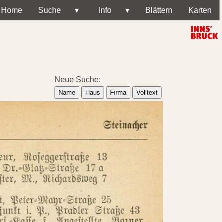
Home
Suche
▾
Info
▾
Blättern
Karten
Neue Suche:
Name
Haus
Firma
Volltext