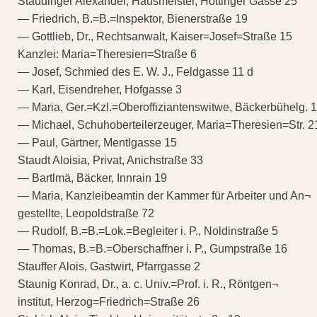
Staudinger Alexander, Hausmeister, Höttinger Gasse 25
— Friedrich, B.=B.=Inspektor, Bienerstraße 19
— Gottlieb, Dr., Rechtsanwalt, Kaiser=Josef=Straße 15
Kanzlei: Maria=Theresien=Straße 6
— Josef, Schmied des E. W. J., Feldgasse 11 d
— Karl, Eisendreher, Hofgasse 3
— Maria, Ger.=Kzl.=Oberoffiziantenswitwe, Bäckerbühelg. 
— Michael, Schuhoberteilerzeuger, Maria=Theresien=Str. 2
— Paul, Gärtner, Mentlgasse 15
Staudt Aloisia, Privat, Anichstraße 33
— Bartlmä, Bäcker, Innrain 19
— Maria, Kanzleibeamtin der Kammer für Arbeiter und An¬
gestellte, Leopoldstraße 72
— Rudolf, B.=B.=Lok.=Begleiter i. P., Noldinstraße 5
— Thomas, B.=B.=Oberschaffner i. P., Gumpstraße 16
Stauffer Alois, Gastwirt, Pfarrgasse 2
Staunig Konrad, Dr., a. c. Univ.=Prof. i. R., Röntgen¬
institut, Herzog=Friedrich=Straße 26