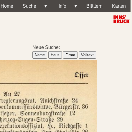
Home
Suche
▾
Info
▾
Blättern
Karten
Neue Suche:
Name
Haus
Firma
Volltext