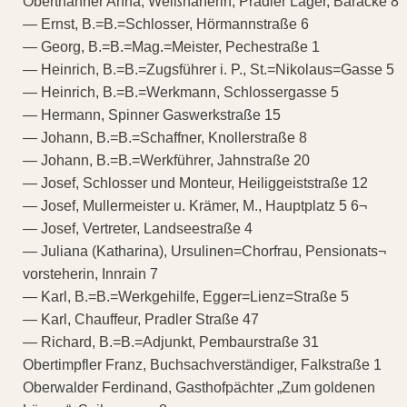
Oberthanner Anna, Weißnäherin, Pradler Lager, Baracke 8
— Ernst, B.=B.=Schlosser, Hörmannstraße 6
— Georg, B.=B.=Mag.=Meister, Pechestraße 1
— Heinrich, B.=B.=Zugsführer i. P., St.=Nikolaus=Gasse 5
— Heinrich, B.=B.=Werkmann, Schlossergasse 5
— Hermann, Spinner Gaswerkstraße 15
— Johann, B.=B.=Schaffner, Knollerstraße 8
— Johann, B.=B.=Werkführer, Jahnstraße 20
— Josef, Schlosser und Monteur, Heiliggeiststraße 12
— Josef, Mullermeister u. Krämer, M., Hauptplatz 5 6¬
— Josef, Vertreter, Landseestraße 4
— Juliana (Katharina), Ursulinen=Chorfrau, Pensionats¬
vorsteherin, Innrain 7
— Karl, B.=B.=Werkgehilfe, Egger=Lienz=Straße 5
— Karl, Chauffeur, Pradler Straße 47
— Richard, B.=B.=Adjunkt, Pembaurstraße 31
Obertimpfler Franz, Buchsachverständiger, Falkstraße 1
Oberwalder Ferdinand, Gasthofpächter „Zum goldenen