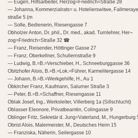
— Eugen, Hilfsarbeiter, Herzog=Friedrich=Straße 28
— Johanna, Kommerzialrats= u. Hotelierswitwe, Fallmeraye
straße 5 (m
— Sofie, Bedienerin, Riesengasse 7
Obholzer Anton, Dr. phil., Dr. med., akad. Turnlehrer, Her¬
zog=Friedrich=Straße 32 ☎
— Franz, Reisender, Höttinger Gasse 27
— Franz, Oberkellner, Schullernstraße 9
— Ludwig, B.=B.=Verschieber, H., Schneeburggasse 36
Obitzhofer Alois, B.=B.=Lok.=Führer, Karmelitergasse 14
— Johann, B.=B.=Werkgehilfe, H., Au 1
Obkircher Franz, Kaufmann, Salurner Straße 3
— Peter, B.=B.=Schaffner, Riesengasse 11
Oblak Josef, Ing., Werksleiter, Villerberg 1a (Sillschlucht)
Oblasser Eleonore, Privatbeamtin, Colingasse 9
Oblinger Fritz, Sekretär d. Jung=Vaterland, M., Hungerburg 
Obrist Alois, Malermeister, M., Deutsches Heim 15
— Franziska, Näherin, Seilergasse 10