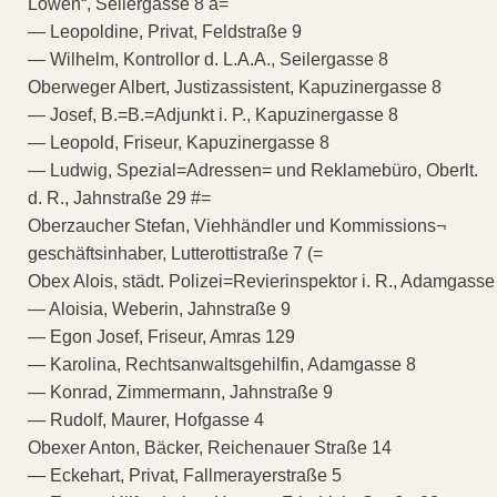
Löwen“, Seilergasse 8 a=
— Leopoldine, Privat, Feldstraße 9
— Wilhelm, Kontrollor d. L.A.A., Seilergasse 8
Oberweger Albert, Justizassistent, Kapuzinergasse 8
— Josef, B.=B.=Adjunkt i. P., Kapuzinergasse 8
— Leopold, Friseur, Kapuzinergasse 8
— Ludwig, Spezial=Adressen= und Reklamebüro, Oberlt.
d. R., Jahnstraße 29 #=
Oberzaucher Stefan, Viehhändler und Kommissions¬
geschäftsinhaber, Lutterottistraße 7 (=
Obex Alois, städt. Polizei=Revierinspektor i. R., Adamgasse
— Aloisia, Weberin, Jahnstraße 9
— Egon Josef, Friseur, Amras 129
— Karolina, Rechtsanwaltsgehilfin, Adamgasse 8
— Konrad, Zimmermann, Jahnstraße 9
— Rudolf, Maurer, Hofgasse 4
Obexer Anton, Bäcker, Reichenauer Straße 14
— Eckehart, Privat, Fallmerayerstraße 5