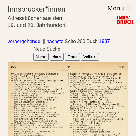
Menü ☰
Innsbrucker*innen
Adressbücher aus dem
19. und 20. Jahrhundert
vorhergehende
|||
nächste
Seite 260 Buch
1937
Neue Suche:
Name
Haus
Firma
Volltext