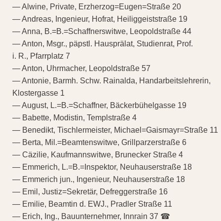
— Alwine, Private, Erzherzog=Eugen=Straße 20
— Andreas, Ingenieur, Hofrat, Heiliggeiststraße 19
— Anna, B.=B.=Schaffnerswitwe, Leopoldstraße 44
— Anton, Msgr., päpstl. Hausprälat, Studienrat, Prof.
i. R., Pfarrplatz 7
— Anton, Uhrmacher, Leopoldstraße 57
— Antonie, Barmh. Schw. Rainalda, Handarbeitslehrerin,
Klostergasse 1
— August, L.=B.=Schaffner, Bäckerbühelgasse 19
— Babette, Modistin, Templstraße 4
— Benedikt, Tischlermeister, Michael=Gaismayr=Straße 11
— Berta, Mil.=Beamtenswitwe, Grillparzerstraße 6
— Cäzilie, Kaufmannswitwe, Brunecker Straße 4
— Emmerich, L.=B.=Inspektor, Neuhauserstraße 18
— Emmerich jun., Ingenieur, Neuhauserstraße 18
— Emil, Justiz=Sekretär, Defreggerstraße 16
— Emilie, Beamtin d. EWJ., Pradler Straße 11
— Erich, Ing., Bauunternehmer, Innrain 37 ☎