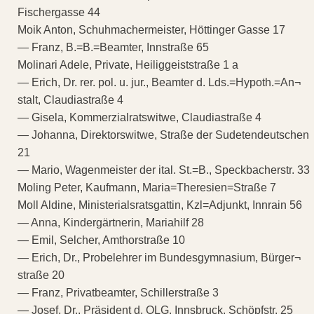
Fischergasse 44
Moik Anton, Schuhmachermeister, Höttinger Gasse 17
— Franz, B.=B.=Beamter, Innstraße 65
Molinari Adele, Private, Heiliggeiststraße 1 a
— Erich, Dr. rer. pol. u. jur., Beamter d. Lds.=Hypoth.=An¬
stalt, Claudiastraße 4
— Gisela, Kommerzialratswitwe, Claudiastraße 4
— Johanna, Direktorswitwe, Straße der Sudetendeutschen
21
— Mario, Wagenmeister der ital. St.=B., Speckbacherstr. 33
Moling Peter, Kaufmann, Maria=Theresien=Straße 7
Moll Aldine, Ministerialsratsgattin, Kzl=Adjunkt, Innrain 56
— Anna, Kindergärtnerin, Mariahilf 28
— Emil, Selcher, Amthorstraße 10
— Erich, Dr., Probelehrer im Bundesgymnasium, Bürger¬
straße 20
— Franz, Privatbeamter, Schillerstraße 3
— Josef, Dr., Präsident d. OLG. Innsbruck, Schöpfstr. 25