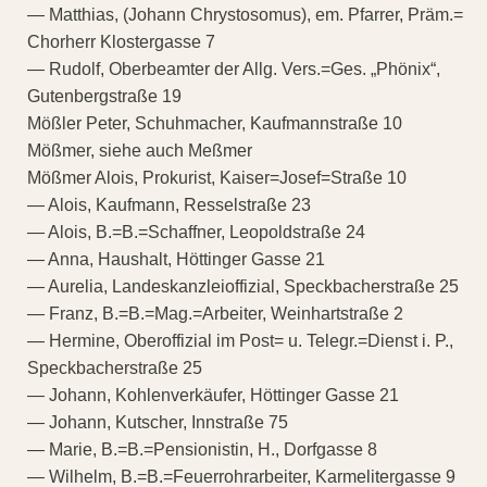
— Matthias, (Johann Chrystosomus), em. Pfarrer, Präm.=
Chorherr Klostergasse 7
— Rudolf, Oberbeamter der Allg. Vers.=Ges. „Phönix“,
Gutenbergstraße 19
Mößler Peter, Schuhmacher, Kaufmannstraße 10
Mößmer, siehe auch Meßmer
Mößmer Alois, Prokurist, Kaiser=Josef=Straße 10
— Alois, Kaufmann, Resselstraße 23
— Alois, B.=B.=Schaffner, Leopoldstraße 24
— Anna, Haushalt, Höttinger Gasse 21
— Aurelia, Landeskanzleioffizial, Speckbacherstraße 25
— Franz, B.=B.=Mag.=Arbeiter, Weinhartstraße 2
— Hermine, Oberoffizial im Post= u. Telegr.=Dienst i. P.,
Speckbacherstraße 25
— Johann, Kohlenverkäufer, Höttinger Gasse 21
— Johann, Kutscher, Innstraße 75
— Marie, B.=B.=Pensionistin, H., Dorfgasse 8
— Wilhelm, B.=B.=Feuerrohrarbeiter, Karmelitergasse 9