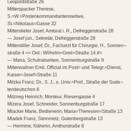
Leopoldstraße 26
Mitterspacker Therese,
S.=W.=Postenkommandantenswitwe,
St.=Nikolaus=Gasse 32
Mitterstieler Josef, Amtsrat i. R., Defreggerstraße 28
— Josef jun., Sekretär, Defreggerstraße 28
Mitterstiller Josef, Dr., Facharzt für Chirurgie, H., Sonnen¬
straße 4 == Ord.: Wilhelm=Greil=Straße 14 #=
— Maria, Schulratswitwe, Sonnenburgstraße 9
Mitterwallner Emil, Offizial im Post= und Telegr.=Dienst,
Kaiser=Josef=Straße 11
Mitzka Franz, Dr., S. J., o. Univ.=Prof., Straße der Sude¬
tendeutschen 6
Mitzneg Heinrich, Monteur, Riesengasse 4
Mizera Josef, Schneider, Sonnenburgstraße 17
Mlacker Marie, Bedienerin, Maria=Theresien=Straße 13
Mladek Franz, Steinmetz, Gutenbergstraße 13
— Hermine, Näherin, Amthorstraße 8