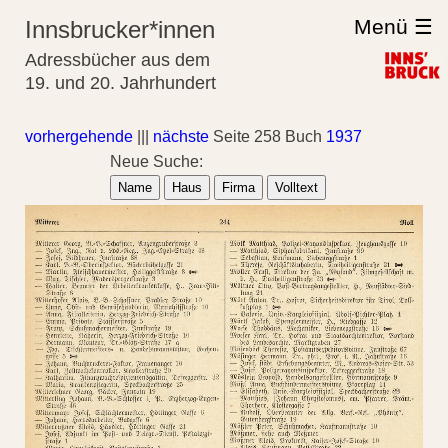
Menü ☰
Innsbrucker*innen
Adressbücher aus dem
19. und 20. Jahrhundert
vorhergehende
|||
nächste
Seite 258 Buch
1937
Neue Suche:
Name
Haus
Firma
Volltext