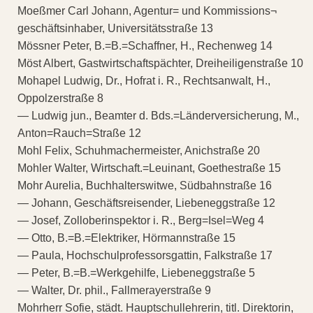
Moeßmer Carl Johann, Agentur= und Kommissions¬
geschäftsinhaber, Universitätsstraße 13
Mössner Peter, B.=B.=Schaffner, H., Rechenweg 14
Möst Albert, Gastwirtschaftspächter, Dreiheiligenstraße 10
Mohapel Ludwig, Dr., Hofrat i. R., Rechtsanwalt, H.,
Oppolzerstraße 8
— Ludwig jun., Beamter d. Bds.=Länderversicherung, M.,
Anton=Rauch=Straße 12
Mohl Felix, Schuhmachermeister, Anichstraße 20
Mohler Walter, Wirtschaft.=Leuinant, Goethestraße 15
Mohr Aurelia, Buchhalterswitwe, Südbahnstraße 16
— Johann, Geschäftsreisender, Liebeneggstraße 12
— Josef, Zolloberinspektor i. R., Berg=Isel=Weg 4
— Otto, B.=B.=Elektriker, Hörmannstraße 15
— Paula, Hochschulprofessorsgattin, Falkstraße 17
— Peter, B.=B.=Werkgehilfe, Liebeneggstraße 5
— Walter, Dr. phil., Fallmerayerstraße 9
Mohrherr Sofie, städt. Hauptschullehrerin, titl. Direktorin,