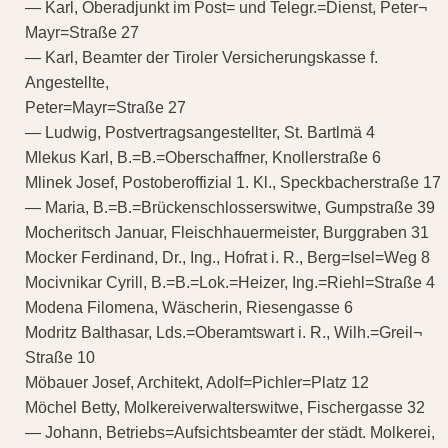
— Karl, Oberadjunkt im Post= und Telegr.=Dienst, Peter¬
Mayr=Straße 27
— Karl, Beamter der Tiroler Versicherungskasse f.
Angestellte,
Peter=Mayr=Straße 27
— Ludwig, Postvertragsangestellter, St. Bartlmä 4
Mlekus Karl, B.=B.=Oberschaffner, Knollerstraße 6
Mlinek Josef, Postoberoffizial 1. Kl., Speckbacherstraße 17
— Maria, B.=B.=Brückenschlosserswitwe, Gumpstraße 39
Mocheritsch Januar, Fleischhauermeister, Burggraben 31
Mocker Ferdinand, Dr., Ing., Hofrat i. R., Berg=Isel=Weg 8
Mocivnikar Cyrill, B.=B.=Lok.=Heizer, Ing.=Riehl=Straße 4
Modena Filomena, Wäscherin, Riesengasse 6
Modritz Balthasar, Lds.=Oberamtswart i. R., Wilh.=Greil¬
Straße 10
Möbauer Josef, Architekt, Adolf=Pichler=Platz 12
Möchel Betty, Molkereiverwalterswitwe, Fischergasse 32
— Johann, Betriebs=Aufsichtsbeamter der städt. Molkerei,