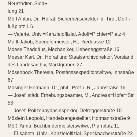
Neustädter=Sied¬
lung 21
Mörl Anton, Dr., Hofrat, Sicherheitsdirektor für Tirol, Doll¬
fußplatz 1 6=
— Valerie, Univ.=Kanzleioffizial, Adolf=Pichler=Platz 4
Mörtl Jakob, Spenglermeister, H., Riedgasse 12
Moese Thaddäus, Mechaniker, Liebeneggstraße 16
Moeser Karl, Dr., Hofrat und Staatsarchivdirektor, Vorstand
des Landesarchiv, Marktgraben 27
Mösenböck Theresia, Postämtsexpeditorswitwe, Innstraße
67
Mösinger Hermann, Dr., phil., Prof. i. R., Jahnstraße 16
— Josef, städt. Erhebungsbeamter, M., Andreas=Hofer=Str.
53
— Josef, Polizeirayonsinspektor, Defreggerstraße 18
Möslein Leopold, Handelsangestellter, Hormannstraße 9
Mößl Anna, Buchbindermeisterswitwe, Pfarrplatz 11
— Elisabeth, Univ.=Kanzleioffizial, Speckbacherstraße 22