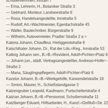
schullehrerinnen, Innrain 7
— Erna, Lehrerin, H., Botaniker Straße 3
— Gebhard, Monteur, Landseestraße 8
— Rosa, Handelsangestellte, Innstraße 5
— Rudolf, Art.=Wachtmeister, Egerdachstraße 45
— Walter, Bautechniker, Bürgerstraße 9
— Wilhelm, Autovermieter, Pradler Straße 2 a =
Katona Johann, Chauffeur, Heiliggeiststraße 6
Katschthaler Johann, Dr., Rat der Lds.=Reg., Innstraße 53
Kattnig Johann sen., B.=B.=Revident, Adolf=Pichler=Platz 6
— Johann jun., städt. Vertragsangestellter, Andreas=Hofer¬
Straße 2
— Maria, Säuglingspflegerin, Adolf=Pichler=Platz 6
Kazelor Johann, B.=B.=Werkgehilfe, Karwendelstraße 18
— Simon, Maurer, H., Schießstandgasse 3
Katzengruber Leopold, Kaufmann, Purtschellerstraße 4
Katzian Johann, B.=B.=Pensionist, Schullernstraße 11
Katzlberger Eduard, Hilfsarbeiter, H., Kanzl.=Dollfuß=Str. 22