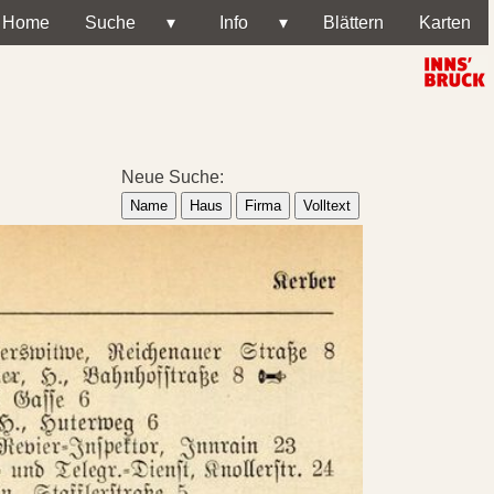
Home
Suche
▾
Info
▾
Blättern
Karten
Neue Suche:
Name
Haus
Firma
Volltext