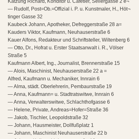
Katzung Richard, Konditor u. Cafetier, Seilergasse 2 e¬
— Rudolf, Post=Ob.=Offizial i. P. u. Kunstmaler, H., Höt¬
tinger Gasse 32
Kaubeck Johann, Apotheker, Defreggerstraße 28 a=
Kauders Viktor, Kaufmann, Neuhauserstraße 6
Kauer Alfons, Redakteur und Schriftsteller, Wiltenberg 6
— Otto, Dr., Hofrat u. Erster Staatsanwalt i. R., Völser
Straße 5
Kaufmann Albert, Ing., Journalist, Brennerstraße 15
— Alois, Maschinist, Neuhauserstraße 22 a =
Alfred, Kaufmann u. Mechaniker, Innrain 6
— Alma, städt. Oberlehrerin, Pembaurstraße 19
— Anna, Kaufmann= u. Stadtratswitwe, Innrain 6
— Anna, Verwalterswitwe, Schlachthofgasse 6
— Helene, Private, Andreas=Hofer=Straße 36
— Jakob, Tischler, Leopoldstraße 32
— Johann, Hausmeister, Dollfußplatz 1
— Johann, Maschinist Neuhauserstraße 22 b