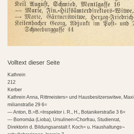
Volltext dieser Seite
Kathrein
212
Kerber
Kathrein Anna, Rittmeisters= und Hausbesitzerswitwe, Max
milianstraße 29 6=
— Anton, B.=B.=Inspektor i. R., H., Botanikerstraße 3 6=
— Borromäa (Lioba), Ursulinen=Chorfrau, Studienrat,
Direktorin d. Bildungsanstalt f. Koch= u. Haushaltungs¬