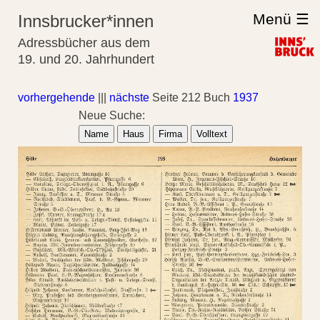
Menü ☰
Innsbrucker*innen
Adressbücher aus dem
19. und 20. Jahrhundert
vorhergehende
|||
nächste
Seite 212 Buch
1937
Neue Suche:
Name
Haus
Firma
Volltext