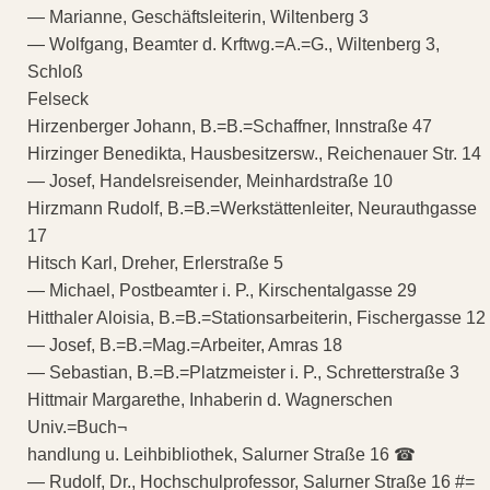
— Marianne, Geschäftsleiterin, Wiltenberg 3
— Wolfgang, Beamter d. Krftwg.=A.=G., Wiltenberg 3,
Schloß
Felseck
Hirzenberger Johann, B.=B.=Schaffner, Innstraße 47
Hirzinger Benedikta, Hausbesitzersw., Reichenauer Str. 14
— Josef, Handelsreisender, Meinhardstraße 10
Hirzmann Rudolf, B.=B.=Werkstättenleiter, Neurauthgasse
17
Hitsch Karl, Dreher, Erlerstraße 5
— Michael, Postbeamter i. P., Kirschentalgasse 29
Hitthaler Aloisia, B.=B.=Stationsarbeiterin, Fischergasse 12
— Josef, B.=B.=Mag.=Arbeiter, Amras 18
— Sebastian, B.=B.=Platzmeister i. P., Schretterstraße 3
Hittmair Margarethe, Inhaberin d. Wagnerschen
Univ.=Buch¬
handlung u. Leihbibliothek, Salurner Straße 16 ☎
— Rudolf, Dr., Hochschulprofessor, Salurner Straße 16 #=