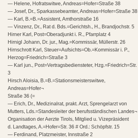
— Helene, Hofratswitwe, Andreas=Hofer=Straße 38
— Josef, Dr., Sparkassebeamter, Andreas=Hofer=Straße 38
— Karl, B.=B.=Assistent, Amthorstraße 16
— Vinzenz, Dr., Rat d. Bds.=Gerichtsh., H., Brandjochstr. 5
Hirner Karl, Post=Oberadjunkt i. R., Pfarrplatz 4
Hirnigl Johann, Dr. jur., Mag.=Kommissär, Müllerstr. 26
Hirnschrott Karl, Steuer=Aufsichts=Ob.=Kommissär i. P.,
Herzog=Friedrich=Straße 3
— Karl jun., Post=Vertragsbediensteter, Hzg.=Friedrich=Str.
3
Hirsch Aloisia, B.=B.=Stationsmeisterswitwe,
Andreas=Hofer¬
Straße 36 (=
— Erich, Dr., Medizinalrat, prakt. Arzt, Sprengelarzt von
Mutters, Lds.=Standesleiter der berufsständischen Landes¬
Organisation der Aerzte Tirols, Mitglied u. Vizepräsident
d. Landtages, A.=Hofer=Str. 36 # Ord.: Schöpfstr. 15
— Ferdinand, Platzmeister, Innstraße 2