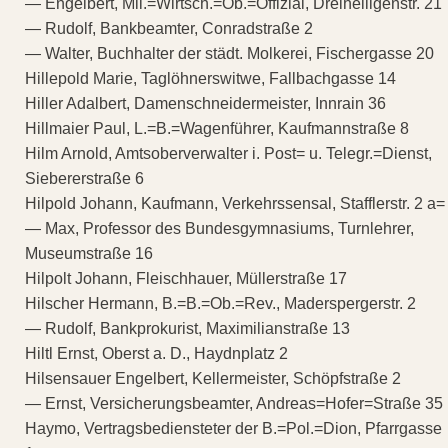
— Engelbert, Mil.=Wirtsch.=Ob.=Offizial, Dreiheiligenstr. 21
— Rudolf, Bankbeamter, Conradstraße 2
— Walter, Buchhalter der städt. Molkerei, Fischergasse 20
Hillepold Marie, Taglöhnerswitwe, Fallbachgasse 14
Hiller Adalbert, Damenschneidermeister, Innrain 36
Hillmaier Paul, L.=B.=Wagenführer, Kaufmannstraße 8
Hilm Arnold, Amtsoberverwalter i. Post= u. Telegr.=Dienst,
Siebererstraße 6
Hilpold Johann, Kaufmann, Verkehrssensal, Stafflerstr. 2 a=
— Max, Professor des Bundesgymnasiums, Turnlehrer,
Museumstraße 16
Hilpolt Johann, Fleischhauer, Müllerstraße 17
Hilscher Hermann, B.=B.=Ob.=Rev., Maderspergerstr. 2
— Rudolf, Bankprokurist, Maximilianstraße 13
Hiltl Ernst, Oberst a. D., Haydnplatz 2
Hilsensauer Engelbert, Kellermeister, Schöpfstraße 2
— Ernst, Versicherungsbeamter, Andreas=Hofer=Straße 35
Haymo, Vertragsbediensteter der B.=Pol.=Dion, Pfarrgasse