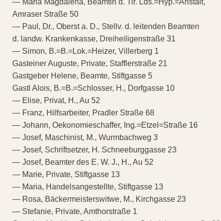
— Maria Magdalena, Beamtin d. Tir. Lds.=Hyp.=Anstalt,
Amraser Straße 50
— Paul, Dr., Oberst a. D., Stellv. d. leitenden Beamten
d. landw. Krankenkasse, Dreiheiligenstraße 31
— Simon, B.=B.=Lok.=Heizer, Villerberg 1
Gasteiner Auguste, Private, Stafflerstraße 21
Gastgeber Helene, Beamte, Stiftgasse 5
Gastl Alois, B.=B.=Schlosser, H., Dorfgasse 10
— Elise, Privat, H., Au 52
— Franz, Hilfsarbeiter, Pradler Straße 68
— Johann, Oekonomieschaffer, Ing.=Etzel=Straße 16
— Josef, Maschinist, M., Wurmbachweg 3
— Josef, Schriftsetzer, H. Schneeburggasse 23
— Josef, Beamter des E. W. J., H., Au 52
— Marie, Private, Stiftgasse 13
— Maria, Handelsangestellte, Stiftgasse 13
— Rosa, Bäckermeisterswitwe, M., Kirchgasse 23
— Stefanie, Private, Amthorstraße 1