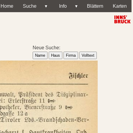
Home
Suche
▾
Info
▾
Blättern
Karten
Neue Suche:
Name
Haus
Firma
Volltext