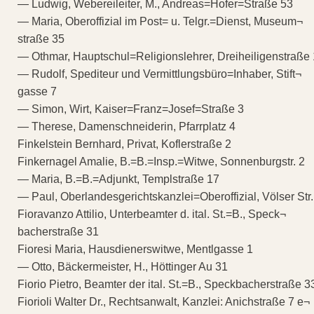
— Ludwig, Webereileiter, M., Andreas=Hofer=Straße 53
— Maria, Oberoffizial im Post= u. Telgr.=Dienst, Museum¬
straße 35
— Othmar, Hauptschul=Religionslehrer, Dreiheiligenstraße
— Rudolf, Spediteur und Vermittlungsbüro=Inhaber, Stift¬
gasse 7
— Simon, Wirt, Kaiser=Franz=Josef=Straße 3
— Therese, Damenschneiderin, Pfarrplatz 4
Finkelstein Bernhard, Privat, Koflerstraße 2
Finkernagel Amalie, B.=B.=Insp.=Witwe, Sonnenburgstr. 2
— Maria, B.=B.=Adjunkt, Templstraße 17
— Paul, Oberlandesgerichtskanzlei=Oberoffizial, Völser Str.
Fioravanzo Attilio, Unterbeamter d. ital. St.=B., Speck¬
bacherstraße 31
Fioresi Maria, Hausdienerswitwe, Mentlgasse 1
— Otto, Bäckermeister, H., Höttinger Au 31
Fiorio Pietro, Beamter der ital. St.=B., Speckbacherstraße 3
Fiorioli Walter Dr., Rechtsanwalt, Kanzlei: Anichstraße 7 e¬