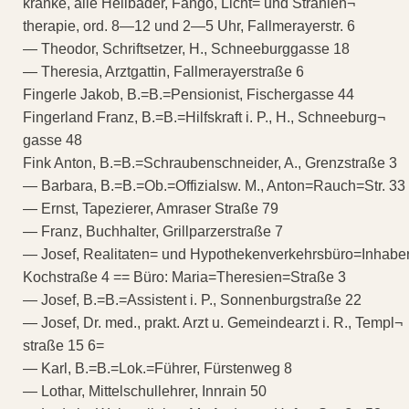
kranke, alle Heilbäder, Fango, Licht= und Strahlen¬
therapie, ord. 8—12 und 2—5 Uhr, Fallmerayerstr. 6
— Theodor, Schriftsetzer, H., Schneeburggasse 18
— Theresia, Arztgattin, Fallmerayerstraße 6
Fingerle Jakob, B.=B.=Pensionist, Fischergasse 44
Fingerland Franz, B.=B.=Hilfskraft i. P., H., Schneeburg¬
gasse 48
Fink Anton, B.=B.=Schraubenschneider, A., Grenzstraße 3
— Barbara, B.=B.=Ob.=Offizialsw. M., Anton=Rauch=Str. 33
— Ernst, Tapezierer, Amraser Straße 79
— Franz, Buchhalter, Grillparzerstraße 7
— Josef, Realitaten= und Hypothekenverkehrsbüro=Inhaber
Kochstraße 4 == Büro: Maria=Theresien=Straße 3
— Josef, B.=B.=Assistent i. P., Sonnenburgstraße 22
— Josef, Dr. med., prakt. Arzt u. Gemeindearzt i. R., Templ¬
straße 15 6=
— Karl, B.=B.=Lok.=Führer, Fürstenweg 8
— Lothar, Mittelschullehrer, Innrain 50