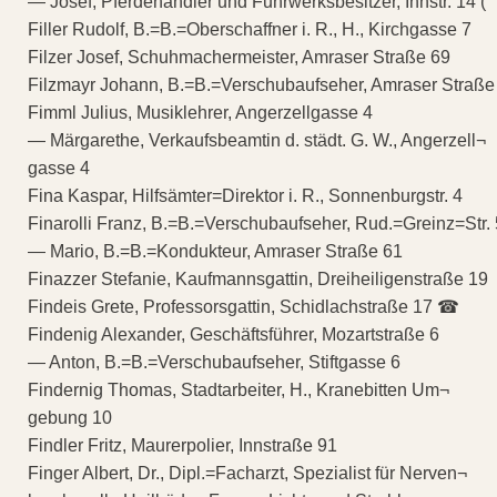
— Josef, Pferdehändler und Fuhrwerksbesitzer, Innstr. 14 (
Filler Rudolf, B.=B.=Oberschaffner i. R., H., Kirchgasse 7
Filzer Josef, Schuhmachermeister, Amraser Straße 69
Filzmayr Johann, B.=B.=Verschubaufseher, Amraser Straße
Fimml Julius, Musiklehrer, Angerzellgasse 4
— Märgarethe, Verkaufsbeamtin d. städt. G. W., Angerzell¬
gasse 4
Fina Kaspar, Hilfsämter=Direktor i. R., Sonnenburgstr. 4
Finarolli Franz, B.=B.=Verschubaufseher, Rud.=Greinz=Str. 
— Mario, B.=B.=Kondukteur, Amraser Straße 61
Finazzer Stefanie, Kaufmannsgattin, Dreiheiligenstraße 19
Findeis Grete, Professorsgattin, Schidlachstraße 17 ☎
Findenig Alexander, Geschäftsführer, Mozartstraße 6
— Anton, B.=B.=Verschubaufseher, Stiftgasse 6
Findernig Thomas, Stadtarbeiter, H., Kranebitten Um¬
gebung 10
Findler Fritz, Maurerpolier, Innstraße 91
Finger Albert, Dr., Dipl.=Facharzt, Spezialist für Nerven¬