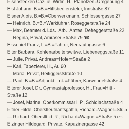
Eisenstecken Cäzilie, Wirtin, H., Planötzen=Umgebung 4
Eisl Johann, B.=B.=Hilfsbediensteter, Innstraße 87
Eisner Alois, B.=B.=Oberwerkmann, Schlossergasse 27
— Heinrich, B.=B.=Werkführer, Roseggerstraße 24
— Max, Beamter d. Lds.=Arb.=Amtes, Defreggerstraße 22
— Regina, Privat, Amraser Straße 79 ☎
Eisschiel Franz, L.=B.=Fahrer, Neurauthgasse 6
Eiter Barbara, Kohlenarbeiterswitwe, Liebeneggstraße 11
— Julie, Privat, Andreas=Hofer=Straße 2
— Karl, Tapezierer, H., Au 60
— Maria, Privat, Heiliggeiststraße 10
— Paul, B.=B.=Adjunkt, Lok.=Führer, Karwendelstraße 4
Eiterer Josef, Dr., Gymnasialprofessor, H., Frau=Hitt¬
Straße 12
— Josef, Marine=Oberkommissär i. P., Schidlachstraße 4
Eitner Hilde, Oberstleutnantsgattin, Richard=Wagner=Str. 5
— Richard, Oberstlt. d. R., Richard=Wagner=Straße 5 e¬
Eizinger Hildegard, Private, Kapuzinergasse 42