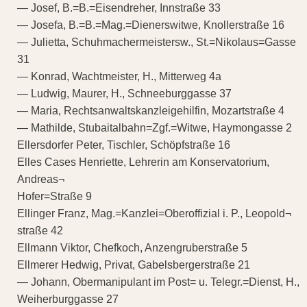
— Josef, B.=B.=Eisendreher, Innstraße 33
— Josefa, B.=B.=Mag.=Dienerswitwe, Knollerstraße 16
— Julietta, Schuhmachermeistersw., St.=Nikolaus=Gasse
31
— Konrad, Wachtmeister, H., Mitterweg 4a
— Ludwig, Maurer, H., Schneeburggasse 37
— Maria, Rechtsanwaltskanzleigehilfin, Mozartstraße 4
— Mathilde, Stubaitalbahn=Zgf.=Witwe, Haymongasse 2
Ellersdorfer Peter, Tischler, Schöpfstraße 16
Elles Cases Henriette, Lehrerin am Konservatorium,
Andreas¬
Hofer=Straße 9
Ellinger Franz, Mag.=Kanzlei=Oberoffizial i. P., Leopold¬
straße 42
Ellmann Viktor, Chefkoch, Anzengruberstraße 5
Ellmerer Hedwig, Privat, Gabelsbergerstraße 21
— Johann, Obermanipulant im Post= u. Telegr.=Dienst, H.,
Weiherburggasse 27