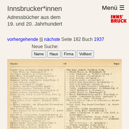
Menü ☰
Innsbrucker*innen
Adressbücher aus dem
19. und 20. Jahrhundert
vorhergehende
|||
nächste
Seite 182 Buch
1937
Neue Suche:
Name
Haus
Firma
Volltext