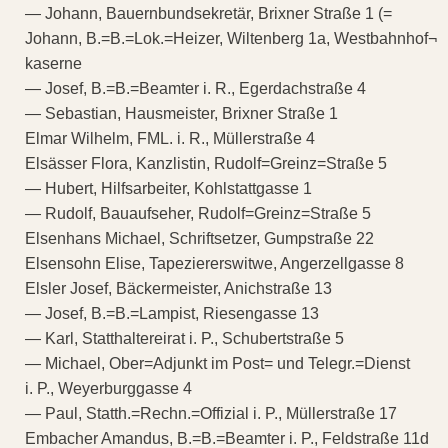
— Johann, Bauernbundsekretär, Brixner Straße 1 (=
Johann, B.=B.=Lok.=Heizer, Wiltenberg 1a, Westbahnhof¬
kaserne
— Josef, B.=B.=Beamter i. R., Egerdachstraße 4
— Sebastian, Hausmeister, Brixner Straße 1
Elmar Wilhelm, FML. i. R., Müllerstraße 4
Elsässer Flora, Kanzlistin, Rudolf=Greinz=Straße 5
— Hubert, Hilfsarbeiter, Kohlstattgasse 1
— Rudolf, Bauaufseher, Rudolf=Greinz=Straße 5
Elsenhans Michael, Schriftsetzer, Gumpstraße 22
Elsensohn Elise, Tapeziererswitwe, Angerzellgasse 8
Elsler Josef, Bäckermeister, Anichstraße 13
— Josef, B.=B.=Lampist, Riesengasse 13
— Karl, Statthaltereirat i. P., Schubertstraße 5
— Michael, Ober=Adjunkt im Post= und Telegr.=Dienst
i. P., Weyerburggasse 4
— Paul, Statth.=Rechn.=Offizial i. P., Müllerstraße 17
Embacher Amandus, B.=B.=Beamter i. P., Feldstraße 11d