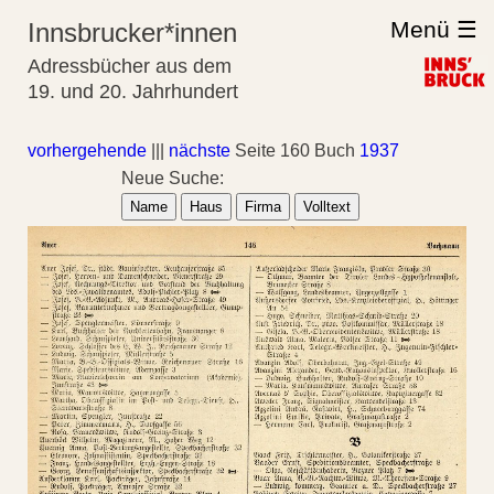
Menü ☰
Innsbrucker*innen
Adressbücher aus dem
19. und 20. Jahrhundert
vorhergehende
|||
nächste
Seite 160 Buch
1937
Neue Suche:
Name
Haus
Firma
Volltext