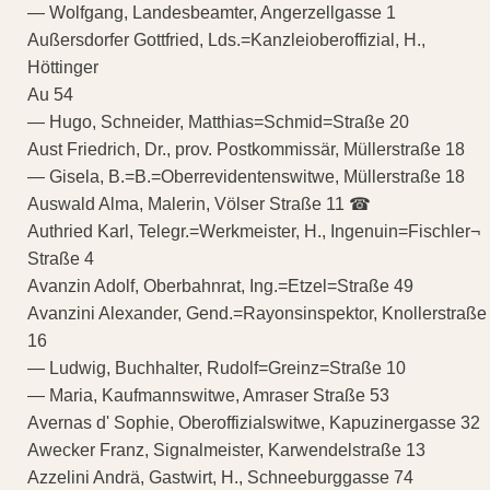
— Wolfgang, Landesbeamter, Angerzellgasse 1
Außersdorfer Gottfried, Lds.=Kanzleioberoffizial, H.,
Höttinger
Au 54
— Hugo, Schneider, Matthias=Schmid=Straße 20
Aust Friedrich, Dr., prov. Postkommissär, Müllerstraße 18
— Gisela, B.=B.=Oberrevidentenswitwe, Müllerstraße 18
Auswald Alma, Malerin, Völser Straße 11 ☎
Authried Karl, Telegr.=Werkmeister, H., Ingenuin=Fischler¬
Straße 4
Avanzin Adolf, Oberbahnrat, Ing.=Etzel=Straße 49
Avanzini Alexander, Gend.=Rayonsinspektor, Knollerstraße
16
— Ludwig, Buchhalter, Rudolf=Greinz=Straße 10
— Maria, Kaufmannswitwe, Amraser Straße 53
Avernas d' Sophie, Oberoffizialswitwe, Kapuzinergasse 32
Awecker Franz, Signalmeister, Karwendelstraße 13
Azzelini Andrä, Gastwirt, H., Schneeburggasse 74