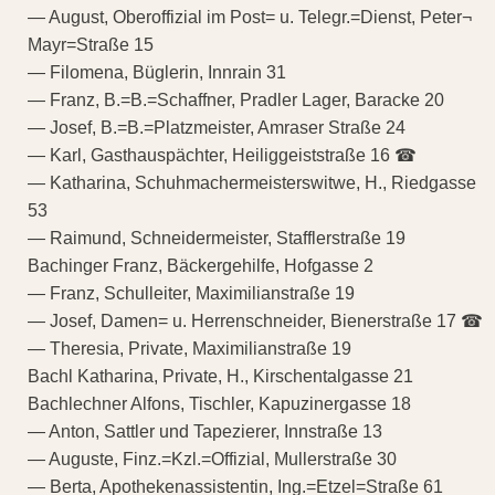
— August, Oberoffizial im Post= u. Telegr.=Dienst, Peter¬
Mayr=Straße 15
— Filomena, Büglerin, Innrain 31
— Franz, B.=B.=Schaffner, Pradler Lager, Baracke 20
— Josef, B.=B.=Platzmeister, Amraser Straße 24
— Karl, Gasthauspächter, Heiliggeiststraße 16 ☎
— Katharina, Schuhmachermeisterswitwe, H., Riedgasse
53
— Raimund, Schneidermeister, Stafflerstraße 19
Bachinger Franz, Bäckergehilfe, Hofgasse 2
— Franz, Schulleiter, Maximilianstraße 19
— Josef, Damen= u. Herrenschneider, Bienerstraße 17 ☎
— Theresia, Private, Maximilianstraße 19
Bachl Katharina, Private, H., Kirschentalgasse 21
Bachlechner Alfons, Tischler, Kapuzinergasse 18
— Anton, Sattler und Tapezierer, Innstraße 13
— Auguste, Finz.=Kzl.=Offizial, Mullerstraße 30
— Berta, Apothekenassistentin, Ing.=Etzel=Straße 61