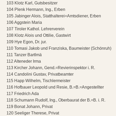
103 Klotz Karl, Gutsbesitzer
104 Plenk Hermann, Ing., Erben
105 Jabinger Alois, Statthalterei=Amtsdiener, Erben
106 Aggstein Maria
107 Tiroler Kathol. Lehrerverein
108 Klotz Alois und Ottilie, Gastwirt
109 Hye Egon, Dr. jur.
110 Tomasi Jakob und Franziska, Baumeister (Schönruh)
111 Tanzer Bartlmä
112 Alteneder Irma
113 Kircher Johann, Gend.=Revierinspektor i. R.
114 Candolini Gustav, Privatbeamter
115 Happ Wilhelm, Tischlermeister
116 Hofbauer Leopold und Resie, B.=B.=Angestellter
117 Friedrich Ada
118 Schumann Rudolf, Ing., Oberbaurat der B.=B. i. R.
119 Bonat Johann, Privat
120 Seeliger Therese, Privat