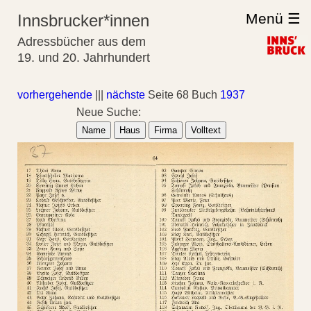
Menü ☰
Innsbrucker*innen
Adressbücher aus dem
19. und 20. Jahrhundert
vorhergehende
|||
nächste
Seite 68 Buch
1937
Neue Suche:
Name
Haus
Firma
Volltext