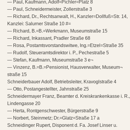
— Paul, Kaufmann, Adolf=Pichler=Platz 8
— Paul, Schneidermeister, Zollerstraße 3
— Richard, Dr., Rechtsanwalt, H., Kanzler=Dollfuß=Str. 14,
Kanzlei: Salurner Straße 10 #=
— Richard, B.=B.=Werkmann, Museumstraße 15
— Richard, Inkassant, Pradler Straße 68
— Rosa, Postamtsvorstandswitwe, Ing.=Etzel=Straße 35
— Rudolf, Steueramtsdirektor i. P., Pechestraße 5
— Stefan, Kaufmann, Museumstraße 3 e¬
— Vinzenz, B.=B.=Pensionist, Hausverwalter, Museum¬
straße 15
Schneiderbauer Adolf, Betriebsleiter, Kravoglstraße 4
— Otto, Postangestellter, Jahnstraße 25
Schneidermayer Franz, Beamter d. Kreiskrankenkasse i. R.,
Lindengasse 20
— Herta, Rontgenschwester, Bürgerstraße 9
— Norbert, Steinmetz; Dr.=Glatz=Straße 17 a
Schneidinger Rupert, Disponent d. Fa. Josef Linser u.