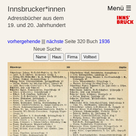
Menü ☰
Innsbrucker*innen
Adressbücher aus dem
19. und 20. Jahrhundert
vorhergehende
|||
nächste
Seite 320 Buch
1936
Neue Suche:
Name
Haus
Firma
Volltext