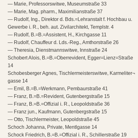
— Marie, Professorswitwe, Museumstraße 33
— Marie, Mag. pharm., Maximilianstraße 37
— Rudolf, Ing., Direktor d. Bds.=Lehranstalt f. Hochbau u.
Gewerbe i. R., beh. aut. Zivilarchitekt, Templstr. 4
— Rudolf, B.=B.=Assistent, H., Kirchgasse 11
— Rudolf, Chauffeur d. Lds.-Reg., Amthorstraße 26
— Theresia, Dienstmannswitwe, Innstraße 24
Schobert Alois, B.=B.=Oberrevident, Egger=Lienz=Straße
14
Schobesberger Agnes, Tischlermeisterswitwe, Karmeliter¬
gasse 14
— Emil, B.=B.=Werkmann, Pembaurstraße 41
— Franz, B.=B.=Revident, Gutenbergstraße 15
— Franz, B.=B.=Offizial i. R., Leopoldstraße 36
— Franz jun., Kaufmann, Gutenbergstraße 15
— Otto, Tischlermeister, Leopoldstraße 45
Schoch Johanna, Private, Mentlgasse 14
Schock Friedrich, B.=B.=Offizial i. R., Schillerstraße 19