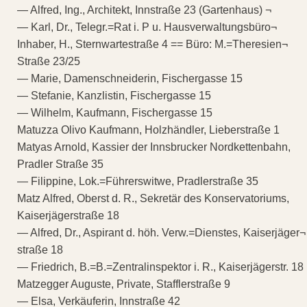
— Alfred, Ing., Architekt, Innstraße 23 (Gartenhaus) ¬
— Karl, Dr., Telegr.=Rat i. P u. Hausverwaltungsbüro¬
Inhaber, H., Sternwartestraße 4 == Büro: M.=Theresien¬
Straße 23/25
— Marie, Damenschneiderin, Fischergasse 15
— Stefanie, Kanzlistin, Fischergasse 15
— Wilhelm, Kaufmann, Fischergasse 15
Matuzza Olivo Kaufmann, Holzhändler, Lieberstraße 1
Matyas Arnold, Kassier der Innsbrucker Nordkettenbahn,
Pradler Straße 35
— Filippine, Lok.=Führerswitwe, Pradlerstraße 35
Matz Alfred, Oberst d. R., Sekretär des Konservatoriums,
Kaiserjägerstraße 18
— Alfred, Dr., Aspirant d. höh. Verw.=Dienstes, Kaiserjäger¬
straße 18
— Friedrich, B.=B.=Zentralinspektor i. R., Kaiserjägerstr. 18
Matzegger Auguste, Private, Stafflerstraße 9
— Elsa, Verkäuferin, Innstraße 42