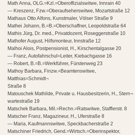
Math Anna, OLG.=Kzl.=Oberoffizialswitwe, Innrain 40
— Kreszenz, Fzw.=Oberaufseherswitwe, Mozartstraße 12
Mathaus Otto Alfons, Kunstmaler, Völser Straße 9
Mathei Johann, B.=B.=Oberschaffner, Leopoldstraße 64
Mathis Jürg, Dr. med., Privatdozent, Roseggerstraße 10
Mathofer August, Hilfsmonteur, Innstraße 12
Malhoi Alois, Postpensionist, H., Kirschentalgasse 20
— Franz, Autofahrschul=Leiter, Kiebachgasse 16
— Robert, B.=B.=Werkführer, Fürstenweg 23
Mathoy Barbara, Finzw.=Beamtenswitwe,
Matthias=Schmidt¬
Straße 8
Matouschek Mathilde, Private u. Hausbesitzerin, H., Stern¬
wartestraße 19
Matschek Barbara, Mil.=Rechn.=Ratswitwe, Stafflerstr. 8
Matscher Franz, Magazineur, H., Uferstraße 8
— Maria, Kaufmannswitwe, Speckbacherstraße 2
Matschiner Friedrich, Gend.=Wirtsch.=Oberinspektor,