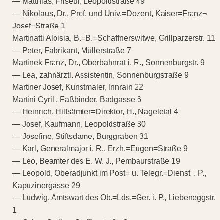
— Matthias, Friseur, Leopoldstraße 49
— Nikolaus, Dr., Prof. und Univ.=Dozent, Kaiser=Franz¬
Josef=Straße 1
Martinatti Aloisia, B.=B.=Schaffnerswitwe, Grillparzerstr. 11
— Peter, Fabrikant, Müllerstraße 7
Martinek Franz, Dr., Oberbahnrat i. R., Sonnenburgstr. 9
— Lea, zahnärztl. Assistentin, Sonnenburgstraße 9
Martiner Josef, Kunstmaler, Innrain 22
Martini Cyrill, Faßbinder, Badgasse 6
— Heinrich, Hilfsämter=Direktor, H., Nageletal 4
— Josef, Kaufmann, Leopoldstraße 30
— Josefine, Stiftsdame, Burggraben 31
— Karl, Generalmajor i. R., Erzh.=Eugen=Straße 9
— Leo, Beamter des E. W. J., Pembaurstraße 19
— Leopold, Oberadjunkt im Post= u. Telegr.=Dienst i. P.,
Kapuzinergasse 29
— Ludwig, Amtswart des Ob.=Lds.=Ger. i. P., Liebeneggstr.
1