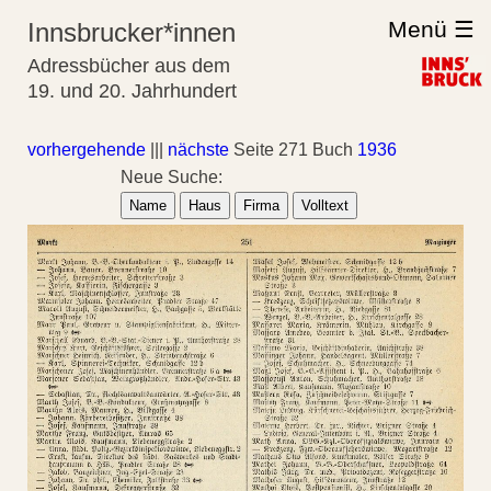
Menü ☰
Innsbrucker*innen
Adressbücher aus dem
19. und 20. Jahrhundert
vorhergehende
|||
nächste
Seite 271 Buch
1936
Neue Suche:
Name
Haus
Firma
Volltext