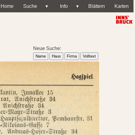
Home
Suche
▾
Info
▾
Blättern
Karten
Neue Suche:
Name
Haus
Firma
Volltext