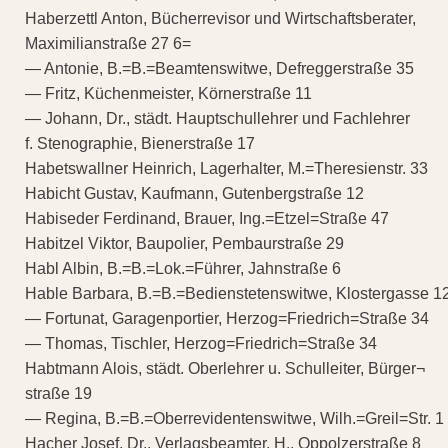
Haberzettl Anton, Bücherrevisor und Wirtschaftsberater,
Maximilianstraße 27 6=
— Antonie, B.=B.=Beamtenswitwe, Defreggerstraße 35
— Fritz, Küchenmeister, Körnerstraße 11
— Johann, Dr., städt. Hauptschullehrer und Fachlehrer
f. Stenographie, Bienerstraße 17
Habetswallner Heinrich, Lagerhalter, M.=Theresienstr. 33
Habicht Gustav, Kaufmann, Gutenbergstraße 12
Habiseder Ferdinand, Brauer, Ing.=Etzel=Straße 47
Habitzel Viktor, Baupolier, Pembaurstraße 29
Habl Albin, B.=B.=Lok.=Führer, Jahnstraße 6
Hable Barbara, B.=B.=Bedienstetenswitwe, Klostergasse 1
— Fortunat, Garagenportier, Herzog=Friedrich=Straße 34
— Thomas, Tischler, Herzog=Friedrich=Straße 34
Habtmann Alois, städt. Oberlehrer u. Schulleiter, Bürger¬
straße 19
— Regina, B.=B.=Oberrevidentenswitwe, Wilh.=Greil=Str. 1
Hacher Josef, Dr., Verlagsbeamter, H., Oppolzerstraße 8