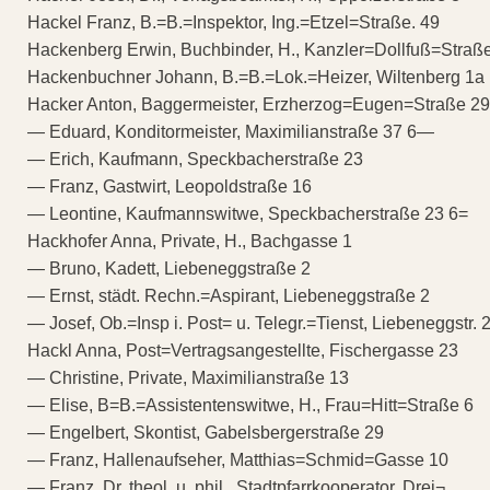
Hackel Franz, B.=B.=Inspektor, Ing.=Etzel=Straße. 49
Hackenberg Erwin, Buchbinder, H., Kanzler=Dollfuß=Straß
Hackenbuchner Johann, B.=B.=Lok.=Heizer, Wiltenberg 1a
Hacker Anton, Baggermeister, Erzherzog=Eugen=Straße 29
— Eduard, Konditormeister, Maximilianstraße 37 6—
— Erich, Kaufmann, Speckbacherstraße 23
— Franz, Gastwirt, Leopoldstraße 16
— Leontine, Kaufmannswitwe, Speckbacherstraße 23 6=
Hackhofer Anna, Private, H., Bachgasse 1
— Bruno, Kadett, Liebeneggstraße 2
— Ernst, städt. Rechn.=Aspirant, Liebeneggstraße 2
— Josef, Ob.=Insp i. Post= u. Telegr.=Tienst, Liebeneggstr. 
Hackl Anna, Post=Vertragsangestellte, Fischergasse 23
— Christine, Private, Maximilianstraße 13
— Elise, B=B.=Assistentenswitwe, H., Frau=Hitt=Straße 6
— Engelbert, Skontist, Gabelsbergerstraße 29
— Franz, Hallenaufseher, Matthias=Schmid=Gasse 10
— Franz, Dr. theol. u. phil., Stadtpfarrkooperator, Drei¬