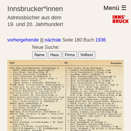
Menü ☰
Innsbrucker*innen
Adressbücher aus dem
19. und 20. Jahrhundert
vorhergehende
|||
nächste
Seite 180 Buch
1936
Neue Suche:
Name
Haus
Firma
Volltext