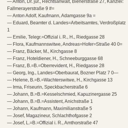
— Anton, Dr. jur., Rechtsanwalt, Bienerstraße 27, Kanzlei:
Fallmerayerstraße 9 #=
— Anton Adolf, Kaufmann, Adamgasse 9a =
— Eduard, Beamter d. Landes=Arbeitsamtes, Verdroßplatz
1
— Emilie, Telegr.=Offizial i. R., H., Riedgasse 28
— Flora, Kaufmannswitwe, Andreas=Hofer=Straße 40 0=
— Franz, Bäcker, M., Kirchgasse 8
— Franz, Hoteldiener, H., Schneeburggasse 68
— Franz, B.=B.=Oberrevident, H., Riedgasse 28
— Georg, Ing., Landes=Oberbaurat, Bozner Platz 7 0—
— Helene, B.=B.=Wachterswitwe, H., Kirchgasse 13
— Irma, Friseurin, Speckbacherstraße 6
— Johann, B.=B.=Kesselschmied, Kapuzinergasse 25
— Johann, B.=B.=Assistent, Anichstraße 1
— Johann, Kaufmann, Maximilianstraße 5
— Josef, Magazineur, Schlachthofgasse 2
— Josef, L.=B.=Offizial i. R., Amthorstraße 47