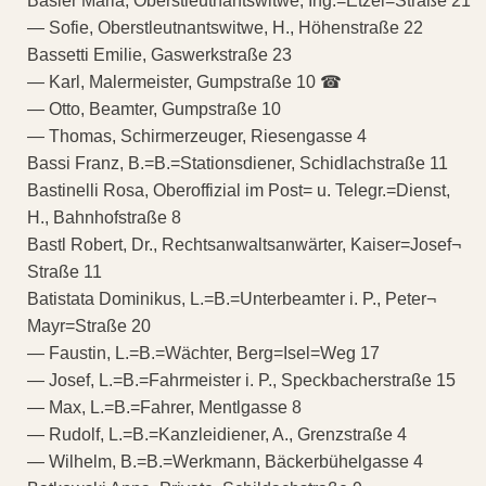
Basler Maria, Oberstleutnantswitwe, Ing.=Etzel=Straße 21
— Sofie, Oberstleutnantswitwe, H., Höhenstraße 22
Bassetti Emilie, Gaswerkstraße 23
— Karl, Malermeister, Gumpstraße 10 ☎
— Otto, Beamter, Gumpstraße 10
— Thomas, Schirmerzeuger, Riesengasse 4
Bassi Franz, B.=B.=Stationsdiener, Schidlachstraße 11
Bastinelli Rosa, Oberoffizial im Post= u. Telegr.=Dienst,
H., Bahnhofstraße 8
Bastl Robert, Dr., Rechtsanwaltsanwärter, Kaiser=Josef¬
Straße 11
Batistata Dominikus, L.=B.=Unterbeamter i. P., Peter¬
Mayr=Straße 20
— Faustin, L.=B.=Wächter, Berg=Isel=Weg 17
— Josef, L.=B.=Fahrmeister i. P., Speckbacherstraße 15
— Max, L.=B.=Fahrer, Mentlgasse 8
— Rudolf, L.=B.=Kanzleidiener, A., Grenzstraße 4
— Wilhelm, B.=B.=Werkmann, Bäckerbühelgasse 4