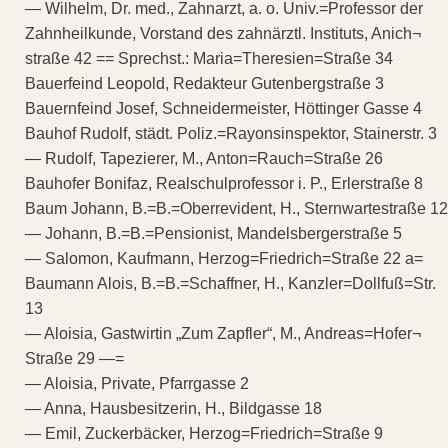
— Wilhelm, Dr. med., Zahnarzt, a. o. Univ.=Professor der
Zahnheilkunde, Vorstand des zahnärztl. Instituts, Anich¬
straße 42 == Sprechst.: Maria=Theresien=Straße 34
Bauerfeind Leopold, Redakteur Gutenbergstraße 3
Bauernfeind Josef, Schneidermeister, Höttinger Gasse 4
Bauhof Rudolf, städt. Poliz.=Rayonsinspektor, Stainerstr. 3
— Rudolf, Tapezierer, M., Anton=Rauch=Straße 26
Bauhofer Bonifaz, Realschulprofessor i. P., Erlerstraße 8
Baum Johann, B.=B.=Oberrevident, H., Sternwartestraße 12
— Johann, B.=B.=Pensionist, Mandelsbergerstraße 5
— Salomon, Kaufmann, Herzog=Friedrich=Straße 22 a=
Baumann Alois, B.=B.=Schaffner, H., Kanzler=Dollfuß=Str.
13
— Aloisia, Gastwirtin „Zum Zapfler“, M., Andreas=Hofer¬
Straße 29 —=
— Aloisia, Private, Pfarrgasse 2
— Anna, Hausbesitzerin, H., Bildgasse 18
— Emil, Zuckerbäcker, Herzog=Friedrich=Straße 9