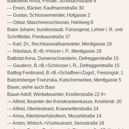
Batkowski Anna, Private, Schildachstraße 9
— Erwin, Bäcker, Kaufmannstraße 30
— Gustav, Schlossermeister, Hofgasse 2
— Oskar, Maschinenschlosser, Hohlweg 8
Bator Johann, bundesstaatl. Fürsorgerat, Lehrer i. R. und
Schriftleiter, Pembaurstraße 37
— Karl, Dr., Rechtsanwaltsanwärter, Mentlgasse 18
— Nikolaus, B.=B.=Heizer i. P., Mentlgasse 18
Battistat Anna, Damenschneiderin, Defreggerstraße 15
— Gaudenz, B.=B.=Schlosser i. R., Defreggerstraße 15
Battlog Ferdinand, B.=B.=Schaffner=Zugsf., Freisingstr. 1
Batzelsberger Franziska, Kutscherswitwe, Mentlgasse 5
Bauer, siehe auch Baur
Bauer Adolf, Werbebeamter, Knollerstraße 22 #=
— Alfred, Beamter der Kreiskrankenkasse, Knollerstr. 20
— Alfred, Oberleutnant, Kranewitterstraße 24
— Anna, Altertümerhändlerin, Mozartstraße 14
— Anton, Wirtsch.=Vizeleutnant, Sennstraße 16