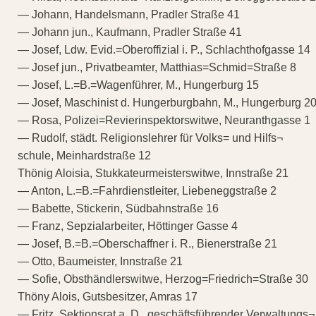
— Johann, Handelsmann, Pradler Straße 41
— Johann jun., Kaufmann, Pradler Straße 41
— Josef, Ldw. Evid.=Oberoffizial i. P., Schlachthofgasse 14
— Josef jun., Privatbeamter, Matthias=Schmid=Straße 8
— Josef, L.=B.=Wagenführer, M., Hungerburg 15
— Josef, Maschinist d. Hungerburgbahn, M., Hungerburg 2
— Rosa, Polizei=Revierinspektorswitwe, Neuranthgasse 1
— Rudolf, städt. Religionslehrer für Volks= und Hilfs¬
schule, Meinhardstraße 12
Thönig Aloisia, Stukkateurmeisterswitwe, Innstraße 21
— Anton, L.=B.=Fahrdienstleiter, Liebeneggstraße 2
— Babette, Stickerin, Südbahnstraße 16
— Franz, Sepzialarbeiter, Höttinger Gasse 4
— Josef, B.=B.=Oberschaffner i. R., Bienerstraße 21
— Otto, Baumeister, Innstraße 21
— Sofie, Obsthändlerswitwe, Herzog=Friedrich=Straße 30
Thöny Alois, Gutsbesitzer, Amras 17
— Fritz, Sektionsrat a. D., geschäftsführender Verwaltungs¬