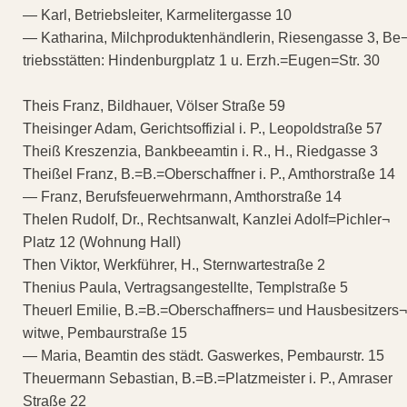
— Karl, Betriebsleiter, Karmelitergasse 10
— Katharina, Milchproduktenhändlerin, Riesengasse 3, Be
triebsstätten: Hindenburgplatz 1 u. Erzh.=Eugen=Str. 30
Theis Franz, Bildhauer, Völser Straße 59
Theisinger Adam, Gerichtsoffizial i. P., Leopoldstraße 57
Theiß Kreszenzia, Bankbeeamtin i. R., H., Riedgasse 3
Theißel Franz, B.=B.=Oberschaffner i. P., Amthorstraße 14
— Franz, Berufsfeuerwehrmann, Amthorstraße 14
Thelen Rudolf, Dr., Rechtsanwalt, Kanzlei Adolf=Pichler¬
Platz 12 (Wohnung Hall)
Then Viktor, Werkführer, H., Sternwartestraße 2
Thenius Paula, Vertragsangestellte, Templstraße 5
Theuerl Emilie, B.=B.=Oberschaffners= und Hausbesitzers¬
witwe, Pembaurstraße 15
— Maria, Beamtin des städt. Gaswerkes, Pembaurstr. 15
Theuermann Sebastian, B.=B.=Platzmeister i. P., Amraser
Straße 22