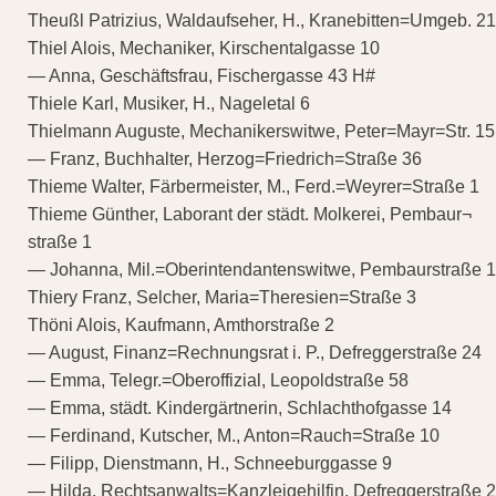
Theußl Patrizius, Waldaufseher, H., Kranebitten=Umgeb. 21
Thiel Alois, Mechaniker, Kirschentalgasse 10
— Anna, Geschäftsfrau, Fischergasse 43 H#
Thiele Karl, Musiker, H., Nageletal 6
Thielmann Auguste, Mechanikerswitwe, Peter=Mayr=Str. 15
— Franz, Buchhalter, Herzog=Friedrich=Straße 36
Thieme Walter, Färbermeister, M., Ferd.=Weyrer=Straße 1
Thieme Günther, Laborant der städt. Molkerei, Pembaur¬
straße 1
— Johanna, Mil.=Oberintendantenswitwe, Pembaurstraße 1
Thiery Franz, Selcher, Maria=Theresien=Straße 3
Thöni Alois, Kaufmann, Amthorstraße 2
— August, Finanz=Rechnungsrat i. P., Defreggerstraße 24
— Emma, Telegr.=Oberoffizial, Leopoldstraße 58
— Emma, städt. Kindergärtnerin, Schlachthofgasse 14
— Ferdinand, Kutscher, M., Anton=Rauch=Straße 10
— Filipp, Dienstmann, H., Schneeburggasse 9
— Hilda, Rechtsanwalts=Kanzleigehilfin, Defreggerstraße 