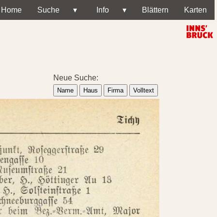
Home
Suche
▾
Info
▾
Blättern
Karten
Neue Suche:
Name
Haus
Firma
Volltext