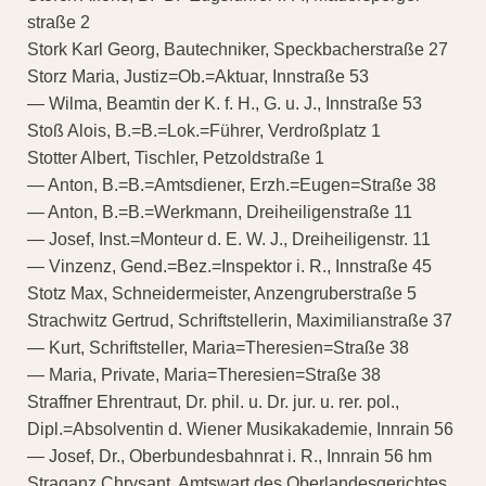
straße 2
Stork Karl Georg, Bautechniker, Speckbacherstraße 27
Storz Maria, Justiz=Ob.=Aktuar, Innstraße 53
— Wilma, Beamtin der K. f. H., G. u. J., Innstraße 53
Stoß Alois, B.=B.=Lok.=Führer, Verdroßplatz 1
Stotter Albert, Tischler, Petzoldstraße 1
— Anton, B.=B.=Amtsdiener, Erzh.=Eugen=Straße 38
— Anton, B.=B.=Werkmann, Dreiheiligenstraße 11
— Josef, Inst.=Monteur d. E. W. J., Dreiheiligenstr. 11
— Vinzenz, Gend.=Bez.=Inspektor i. R., Innstraße 45
Stotz Max, Schneidermeister, Anzengruberstraße 5
Strachwitz Gertrud, Schriftstellerin, Maximilianstraße 37
— Kurt, Schriftsteller, Maria=Theresien=Straße 38
— Maria, Private, Maria=Theresien=Straße 38
Straffner Ehrentraut, Dr. phil. u. Dr. jur. u. rer. pol.,
Dipl.=Absolventin d. Wiener Musikakademie, Innrain 56
— Josef, Dr., Oberbundesbahnrat i. R., Innrain 56 hm
Straganz Chrysant, Amtswart des Oberlandesgerichtes,