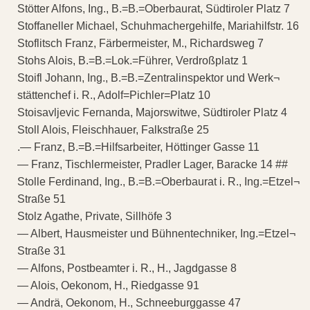
Stötter Alfons, Ing., B.=B.=Oberbaurat, Südtiroler Platz 7
Stoffaneller Michael, Schuhmachergehilfe, Mariahilfstr. 16
Stoflitsch Franz, Färbermeister, M., Richardsweg 7
Stohs Alois, B.=B.=Lok.=Führer, Verdroßplatz 1
Stoifl Johann, Ing., B.=B.=Zentralinspektor und Werk¬
stättenchef i. R., Adolf=Pichler=Platz 10
Stoisavljevic Fernanda, Majorswitwe, Südtiroler Platz 4
Stoll Alois, Fleischhauer, Falkstraße 25
.— Franz, B.=B.=Hilfsarbeiter, Höttinger Gasse 11
— Franz, Tischlermeister, Pradler Lager, Baracke 14 ##
Stolle Ferdinand, Ing., B.=B.=Oberbaurat i. R., Ing.=Etzel¬
Straße 51
Stolz Agathe, Private, Sillhöfe 3
— Albert, Hausmeister und Bühnentechniker, Ing.=Etzel¬
Straße 31
— Alfons, Postbeamter i. R., H., Jagdgasse 8
— Alois, Oekonom, H., Riedgasse 91
— Andrä, Oekonom, H., Schneeburggasse 47