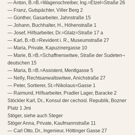
— Anton, B.=B.=Wagenschreiber, Ing.=Etzel=Straße 26
— Franz, Gutspächter, Viller Berg 2
— Günther, Gasarbeiter, Jahnstraße 15
— Johann, Buchhalter, H., Höhenstraße 1
— Josef, Hilfsarbeiter, Dr.=Glatz=Straße 17 a
— Karl, B.=B.=Revident i. R., Museumstraße 27
— Maria, Private, Kapuzinergasse 10
— Marie, B.=B.=Schaffnerswitwe, Straße der Sudeten¬
deutschen 15
— Maria, B.=B.=Assistent, Mentlgasse 5
— Nelly, Rechtsanwaltswitwe, Anichstraße 27
— Peter, Sortierer, St.=Nikolaus=Gasse 1
— Raimund, Hilfsarbeiter, Pradler Lager, Baracke 2
Stöckler Karl, Dr., Konsul der cechosl. Republik, Bozner
Platz 1 Jmi
Stöger, siehe auch Steger
Stöger Anna, Private, Kaufmannstraße 11
— Carl Otto, Dr., Ingenieur, Höttinger Gasse 27