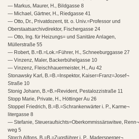
— Markus, Maurer, H., Bildgasse 8
— Michael, Gärtner, H., Riedgasse 41
— Otto, Dr., Privatdozent, tit. o. Univ.=Professor und
Oberstaatsarchivdirektor, Fischergasse 24
— Otto, Ing. für Heizungs= und Sanitäre Anlagen,
Müllerstraße 55
— Robert, B.=B.=Lok.=Führer, H., Schneeburggasse 27
— Vinzenz, Maler, Backerbühelgasse 10
— Vinzenz, Fleischhauermeister, H., Au 42
Stonawsky Karl, B.=B.=Inspektor, Kaiser=Franz=Josef¬
Straße 10
Stonig Johann, B.=B.=Revident, Pestalozzistraße 11
Stopp Marie, Private, H., Höttinger Au 26
Stoppel Friedrich, B.=B.=Schrankenwärter i. P., Karme¬
litergasse 8
— Stefanie, Steueraufsichts=Oberkommissärswitwe, Renn¬
weg 5
Storch Alfons, B.=B.=Zugsführer i. P., Madersperger¬