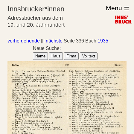
Menü ☰
Innsbrucker*innen
Adressbücher aus dem
19. und 20. Jahrhundert
vorhergehende
|||
nächste
Seite 336 Buch
1935
Neue Suche:
Name
Haus
Firma
Volltext