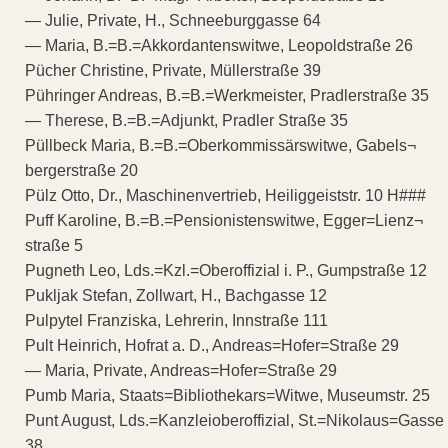
— Julie, Private, H., Schneeburggasse 64
— Maria, B.=B.=Akkordantenswitwe, Leopoldstraße 26
Pücher Christine, Private, Müllerstraße 39
Pühringer Andreas, B.=B.=Werkmeister, Pradlerstraße 35
— Therese, B.=B.=Adjunkt, Pradler Straße 35
Püllbeck Maria, B.=B.=Oberkommissärswitwe, Gabels¬
bergerstraße 20
Pülz Otto, Dr., Maschinenvertrieb, Heiliggeiststr. 10 H###
Puff Karoline, B.=B.=Pensionistenswitwe, Egger=Lienz¬
straße 5
Pugneth Leo, Lds.=Kzl.=Oberoffizial i. P., Gumpstraße 12
Pukljak Stefan, Zollwart, H., Bachgasse 12
Pulpytel Franziska, Lehrerin, Innstraße 111
Pult Heinrich, Hofrat a. D., Andreas=Hofer=Straße 29
— Maria, Private, Andreas=Hofer=Straße 29
Pumb Maria, Staats=Bibliothekars=Witwe, Museumstr. 25
Punt August, Lds.=Kanzleioberoffizial, St.=Nikolaus=Gasse
38