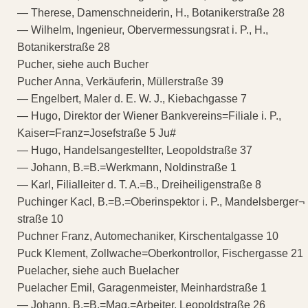
— Therese, Damenschneiderin, H., Botanikerstraße 28
— Wilhelm, Ingenieur, Obervermessungsrat i. P., H.,
Botanikerstraße 28
Pucher, siehe auch Bucher
Pucher Anna, Verkäuferin, Müllerstraße 39
— Engelbert, Maler d. E. W. J., Kiebachgasse 7
— Hugo, Direktor der Wiener Bankvereins=Filiale i. P.,
Kaiser=Franz=Josefstraße 5 Ju#
— Hugo, Handelsangestellter, Leopoldstraße 37
— Johann, B.=B.=Werkmann, Noldinstraße 1
— Karl, Filialleiter d. T. A.=B., Dreiheiligenstraße 8
Puchinger Kacl, B.=B.=Oberinspektor i. P., Mandelsberger¬
straße 10
Puchner Franz, Automechaniker, Kirschentalgasse 10
Puck Klement, Zollwache=Oberkontrollor, Fischergasse 21
Puelacher, siehe auch Buelacher
Puelacher Emil, Garagenmeister, Meinhardstraße 1
— Johann, B.=B.=Mag.=Arbeiter, Leopoldstraße 26