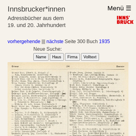
Menü ☰
Innsbrucker*innen
Adressbücher aus dem
19. und 20. Jahrhundert
vorhergehende
|||
nächste
Seite 300 Buch
1935
Neue Suche:
Name
Haus
Firma
Volltext