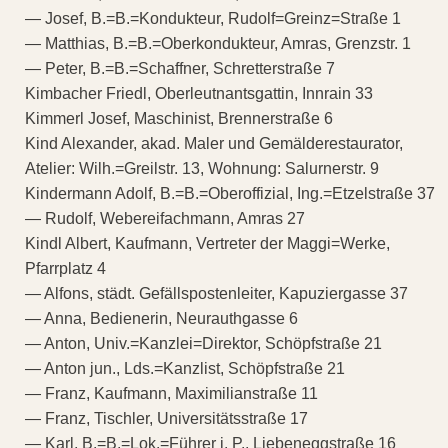
— Josef, B.=B.=Kondukteur, Rudolf=Greinz=Straße 1
— Matthias, B.=B.=Oberkondukteur, Amras, Grenzstr. 1
— Peter, B.=B.=Schaffner, Schretterstraße 7
Kimbacher Friedl, Oberleutnantsgattin, Innrain 33
Kimmerl Josef, Maschinist, Brennerstraße 6
Kind Alexander, akad. Maler und Gemälderestaurator,
Atelier: Wilh.=Greilstr. 13, Wohnung: Salurnerstr. 9
Kindermann Adolf, B.=B.=Oberoffizial, Ing.=Etzelstraße 37
— Rudolf, Webereifachmann, Amras 27
Kindl Albert, Kaufmann, Vertreter der Maggi=Werke,
Pfarrplatz 4
— Alfons, städt. Gefällspostenleiter, Kapuziergasse 37
— Anna, Bedienerin, Neurauthgasse 6
— Anton, Univ.=Kanzlei=Direktor, Schöpfstraße 21
— Anton jun., Lds.=Kanzlist, Schöpfstraße 21
— Franz, Kaufmann, Maximilianstraße 11
— Franz, Tischler, Universitätsstraße 17
— Karl, B.=B.=Lok.=Führer i. P., Liebeneggstraße 16