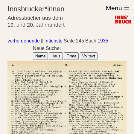
Menü ☰
Innsbrucker*innen
Adressbücher aus dem
19. und 20. Jahrhundert
vorhergehende
|||
nächste
Seite 245 Buch
1935
Neue Suche:
Name
Haus
Firma
Volltext