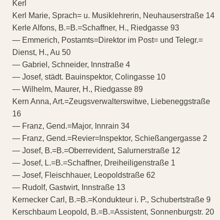
Kerl
Kerl Marie, Sprach= u. Musiklehrerin, Neuhauserstraße 14
Kerle Alfons, B.=B.=Schaffner, H., Riedgasse 93
— Emmerich, Postamts=Direktor im Post= und Telegr.=
Dienst, H., Au 50
— Gabriel, Schneider, Innstraße 4
— Josef, städt. Bauinspektor, Colingasse 10
— Wilhelm, Maurer, H., Riedgasse 89
Kern Anna, Art.=Zeugsverwalterswitwe, Liebeneggstraße
16
— Franz, Gend.=Major, Innrain 34
— Franz, Gend.=Revier=Inspektor, Schießangergasse 2
— Josef, B.=B.=Oberrevident, Salurnerstraße 12
— Josef, L.=B.=Schaffner, Dreiheiligenstraße 1
— Josef, Fleischhauer, Leopoldstraße 62
— Rudolf, Gastwirt, Innstraße 13
Kernecker Carl, B.=B.=Kondukteur i. P., Schubertstraße 9
Kerschbaum Leopold, B.=B.=Assistent, Sonnenburgstr. 20