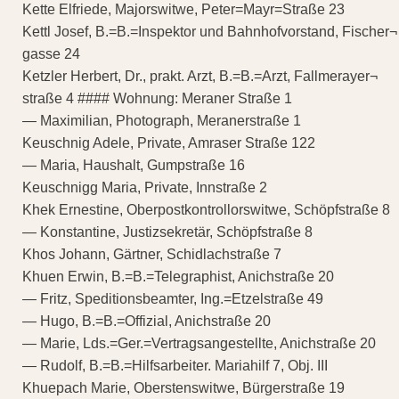
Kette Elfriede, Majorswitwe, Peter=Mayr=Straße 23
Kettl Josef, B.=B.=Inspektor und Bahnhofvorstand, Fischer¬
gasse 24
Ketzler Herbert, Dr., prakt. Arzt, B.=B.=Arzt, Fallmerayer¬
straße 4 #### Wohnung: Meraner Straße 1
— Maximilian, Photograph, Meranerstraße 1
Keuschnig Adele, Private, Amraser Straße 122
— Maria, Haushalt, Gumpstraße 16
Keuschnigg Maria, Private, Innstraße 2
Khek Ernestine, Oberpostkontrollorswitwe, Schöpfstraße 8
— Konstantine, Justizsekretär, Schöpfstraße 8
Khos Johann, Gärtner, Schidlachstraße 7
Khuen Erwin, B.=B.=Telegraphist, Anichstraße 20
— Fritz, Speditionsbeamter, Ing.=Etzelstraße 49
— Hugo, B.=B.=Offizial, Anichstraße 20
— Marie, Lds.=Ger.=Vertragsangestellte, Anichstraße 20
— Rudolf, B.=B.=Hilfsarbeiter. Mariahilf 7, Obj. III
Khuepach Marie, Oberstenswitwe, Bürgerstraße 19