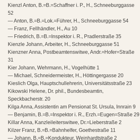
Kienzl Anton, B.=B.=Schaffner i. P., H., Schneeburggasse
52
— Anton, B.=B.=Lok.=Führer, H., Schneeburggasse 54
— Franz, Fellhändler, H., Au 10
— Friedrich, B.=B.=Inspektor i. R., Pradlerstraße 35
Kienzle Johann, Arbeiter, H., Schneeburggasse 51
Kienzner Anna, Postbeamtenswitwe, Andr.=Hofer=Straße
31
Kier Johann, Wehrmann, H., Vogelhütte 1
— Michael, Schneidermeister, H., Höttingergasse 20
Kieslich Olga, Hauptschullehrerin, Universitätsstraße 23
Kikowski Helene, Dr. phil., Bundesbeamtin,
Speckbacherstr. 20
Kilga Anna, Assistentin am Pensionat St. Ursula, Innrain 9
— Benjamin, B.=B.=Inspektor i. R., Erzh.=Eugen=Straße 29
Killar Anna, Kanzleileiterswitwe, Dr.=Lieberstraße 2
Kilzer Franz, B.=B.=Bahnhelfer, Goethestraße 11
— Johann, B.=B.=Kondukteur, Weinhardtstraße 2