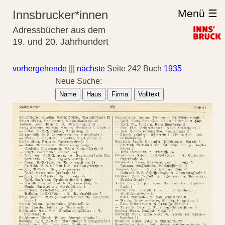
Menü ☰
Innsbrucker*innen
Adressbücher aus dem
19. und 20. Jahrhundert
vorhergehende
|||
nächste
Seite 242 Buch
1935
Neue Suche:
Name
Haus
Firma
Volltext