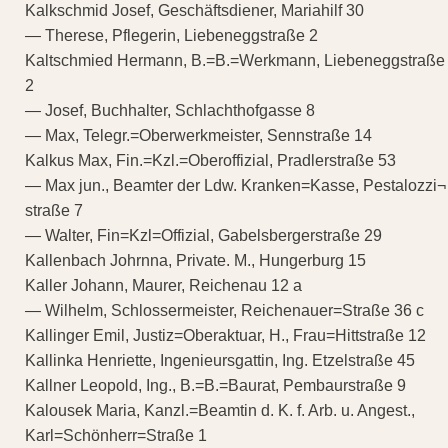
Kalkschmid Josef, Geschäftsdiener, Mariahilf 30
— Therese, Pflegerin, Liebeneggstraße 2
Kaltschmied Hermann, B.=B.=Werkmann, Liebeneggstraße
2
— Josef, Buchhalter, Schlachthofgasse 8
— Max, Telegr.=Oberwerkmeister, Sennstraße 14
Kalkus Max, Fin.=Kzl.=Oberoffizial, Pradlerstraße 53
— Max jun., Beamter der Ldw. Kranken=Kasse, Pestalozzi¬
straße 7
— Walter, Fin=Kzl=Offizial, Gabelsbergerstraße 29
Kallenbach Johrnna, Private. M., Hungerburg 15
Kaller Johann, Maurer, Reichenau 12 a
— Wilhelm, Schlossermeister, Reichenauer=Straße 36 c
Kallinger Emil, Justiz=Oberaktuar, H., Frau=Hittstraße 12
Kallinka Henriette, Ingenieursgattin, Ing. Etzelstraße 45
Kallner Leopold, Ing., B.=B.=Baurat, Pembaurstraße 9
Kalousek Maria, Kanzl.=Beamtin d. K. f. Arb. u. Angest.,
Karl=Schönherr=Straße 1