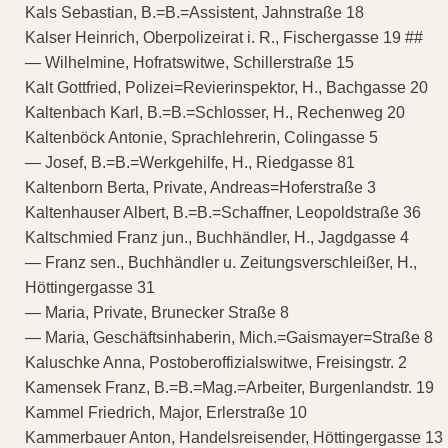
Kals Sebastian, B.=B.=Assistent, Jahnstraße 18
Kalser Heinrich, Oberpolizeirat i. R., Fischergasse 19 ##
— Wilhelmine, Hofratswitwe, Schillerstraße 15
Kalt Gottfried, Polizei=Revierinspektor, H., Bachgasse 20
Kaltenbach Karl, B.=B.=Schlosser, H., Rechenweg 20
Kaltenböck Antonie, Sprachlehrerin, Colingasse 5
— Josef, B.=B.=Werkgehilfe, H., Riedgasse 81
Kaltenborn Berta, Private, Andreas=Hoferstraße 3
Kaltenhauser Albert, B.=B.=Schaffner, Leopoldstraße 36
Kaltschmied Franz jun., Buchhändler, H., Jagdgasse 4
— Franz sen., Buchhändler u. Zeitungsverschleißer, H.,
Höttingergasse 31
— Maria, Private, Brunecker Straße 8
— Maria, Geschäftsinhaberin, Mich.=Gaismayer=Straße 8
Kaluschke Anna, Postoberoffizialswitwe, Freisingstr. 2
Kamensek Franz, B.=B.=Mag.=Arbeiter, Burgenlandstr. 19
Kammel Friedrich, Major, Erlerstraße 10
Kammerbauer Anton, Handelsreisender, Höttingergasse 13