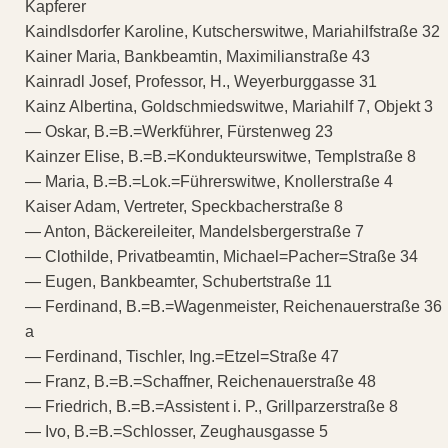
Kapferer
Kaindlsdorfer Karoline, Kutscherswitwe, Mariahilfstraße 32
Kainer Maria, Bankbeamtin, Maximilianstraße 43
Kainradl Josef, Professor, H., Weyerburggasse 31
Kainz Albertina, Goldschmiedswitwe, Mariahilf 7, Objekt 3
— Oskar, B.=B.=Werkführer, Fürstenweg 23
Kainzer Elise, B.=B.=Kondukteurswitwe, Templstraße 8
— Maria, B.=B.=Lok.=Führerswitwe, Knollerstraße 4
Kaiser Adam, Vertreter, Speckbacherstraße 8
— Anton, Bäckereileiter, Mandelsbergerstraße 7
— Clothilde, Privatbeamtin, Michael=Pacher=Straße 34
— Eugen, Bankbeamter, Schubertstraße 11
— Ferdinand, B.=B.=Wagenmeister, Reichenauerstraße 36
a
— Ferdinand, Tischler, Ing.=Etzel=Straße 47
— Franz, B.=B.=Schaffner, Reichenauerstraße 48
— Friedrich, B.=B.=Assistent i. P., Grillparzerstraße 8
— Ivo, B.=B.=Schlosser, Zeughausgasse 5