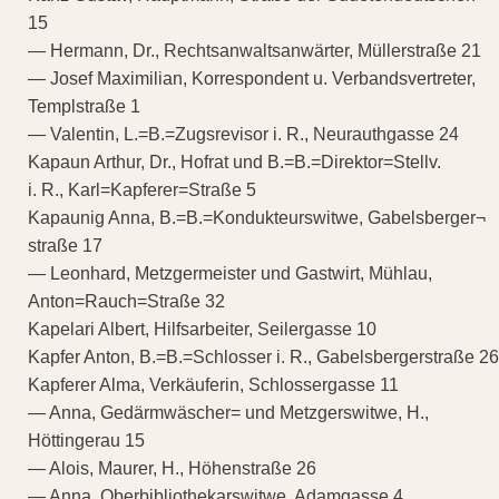
15
— Hermann, Dr., Rechtsanwaltsanwärter, Müllerstraße 21
— Josef Maximilian, Korrespondent u. Verbandsvertreter,
Templstraße 1
— Valentin, L.=B.=Zugsrevisor i. R., Neurauthgasse 24
Kapaun Arthur, Dr., Hofrat und B.=B.=Direktor=Stellv.
i. R., Karl=Kapferer=Straße 5
Kapaunig Anna, B.=B.=Kondukteurswitwe, Gabelsberger¬
straße 17
— Leonhard, Metzgermeister und Gastwirt, Mühlau,
Anton=Rauch=Straße 32
Kapelari Albert, Hilfsarbeiter, Seilergasse 10
Kapfer Anton, B.=B.=Schlosser i. R., Gabelsbergerstraße 26
Kapferer Alma, Verkäuferin, Schlossergasse 11
— Anna, Gedärmwäscher= und Metzgerswitwe, H.,
Höttingerau 15
— Alois, Maurer, H., Höhenstraße 26
— Anna, Oberbibliothekarswitwe, Adamgasse 4