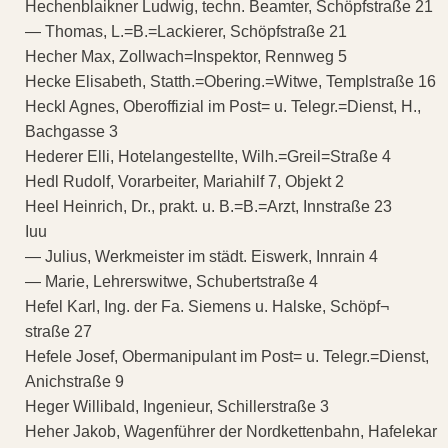
Hechenblaikner Ludwig, techn. Beamter, Schöpfstraße 21
— Thomas, L.=B.=Lackierer, Schöpfstraße 21
Hecher Max, Zollwach=Inspektor, Rennweg 5
Hecke Elisabeth, Statth.=Obering.=Witwe, Templstraße 16
Heckl Agnes, Oberoffizial im Post= u. Telegr.=Dienst, H.,
Bachgasse 3
Hederer Elli, Hotelangestellte, Wilh.=Greil=Straße 4
Hedl Rudolf, Vorarbeiter, Mariahilf 7, Objekt 2
Heel Heinrich, Dr., prakt. u. B.=B.=Arzt, Innstraße 23
Iuu
— Julius, Werkmeister im städt. Eiswerk, Innrain 4
— Marie, Lehrerswitwe, Schubertstraße 4
Hefel Karl, Ing. der Fa. Siemens u. Halske, Schöpf¬
straße 27
Hefele Josef, Obermanipulant im Post= u. Telegr.=Dienst,
Anichstraße 9
Heger Willibald, Ingenieur, Schillerstraße 3
Heher Jakob, Wagenführer der Nordkettenbahn, Hafelekar