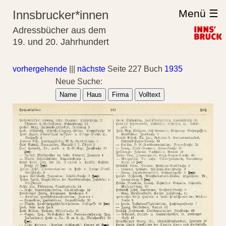
Menü ☰
Innsbrucker*innen
Adressbücher aus dem
19. und 20. Jahrhundert
vorhergehende
|||
nächste
Seite 227 Buch
1935
Neue Suche:
Name
Haus
Firma
Volltext