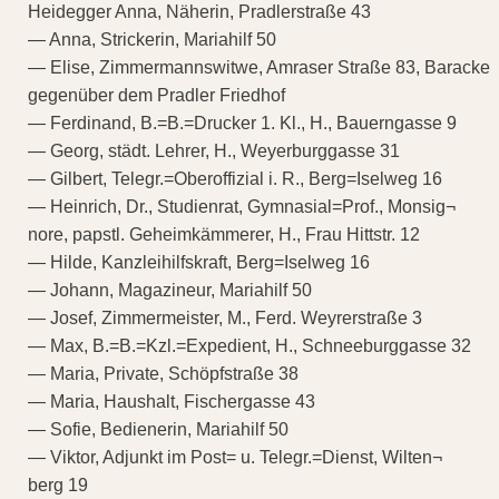
Heidegger Anna, Näherin, Pradlerstraße 43
— Anna, Strickerin, Mariahilf 50
— Elise, Zimmermannswitwe, Amraser Straße 83, Baracke
gegenüber dem Pradler Friedhof
— Ferdinand, B.=B.=Drucker 1. Kl., H., Bauerngasse 9
— Georg, städt. Lehrer, H., Weyerburggasse 31
— Gilbert, Telegr.=Oberoffizial i. R., Berg=Iselweg 16
— Heinrich, Dr., Studienrat, Gymnasial=Prof., Monsig¬
nore, papstl. Geheimkämmerer, H., Frau Hittstr. 12
— Hilde, Kanzleihilfskraft, Berg=Iselweg 16
— Johann, Magazineur, Mariahilf 50
— Josef, Zimmermeister, M., Ferd. Weyrerstraße 3
— Max, B.=B.=Kzl.=Expedient, H., Schneeburggasse 32
— Maria, Private, Schöpfstraße 38
— Maria, Haushalt, Fischergasse 43
— Sofie, Bedienerin, Mariahilf 50
— Viktor, Adjunkt im Post= u. Telegr.=Dienst, Wilten¬
berg 19