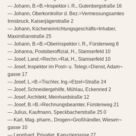
— Johann, B.=B.=Inspektor i. R., Gutenbergstraße 16
— Johann, Oberkontrollor d. Bez.=Vermessungsamtes
Innsbruck, Kaiserjägerstraße 2
— Johann, Kücheneinrichtungsgeschäfts=Inhaber,
Maximilianstraße 25
— Johann, B.=B.=Oberinspektor i. R., Fürstenweg 8
— Johanna, Postoberoffizial, H., Stamserfeld 10
— Josef, Land.=Rechn.=Rat, H., Stamserfeld 10
— Josef, Inspektor im Post= u. Telegr.=Dienst, Adam¬
gasse 17
— Josef, L.=B.=Tischler, Ing.=Etzel=Straße 24
— Josef, Schneidergehilfe, Mühlau, Eckenried 2
— Josef, Architekt, Meinhardstraße 12
— Josef, B.=B.=Rechnungsbeamter, Fürstenweg 21
— Julius, Kaufmann, Speckbacherstraße 25 0
— Karl, Mag. pharm., Drogen=Großhändler, Wiesen¬
gasse 10
— Leonhard, Privatier, Kapuziergasse 27