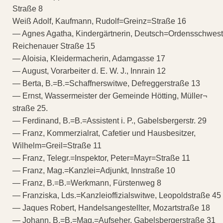
Straße 8
Weiß Adolf, Kaufmann, Rudolf=Greinz=Straße 16
— Agnes Agatha, Kindergärtnerin, Deutsch=Ordensschwest
Reichenauer Straße 15
— Aloisia, Kleidermacherin, Adamgasse 17
— August, Vorarbeiter d. E. W. J., Innrain 12
— Berta, B.=B.=Schaffnerswitwe, Defreggerstraße 13
— Ernst, Wassermeister der Gemeinde Hötting, Müller¬
straße 25.
— Ferdinand, B.=B.=Assistent i. P., Gabelsbergerstr. 29
— Franz, Kommerzialrat, Cafetier und Hausbesitzer,
Wilhelm=Greil=Straße 11
— Franz, Telegr.=Inspektor, Peter=Mayr=Straße 11
— Franz, Mag.=Kanzlei=Adjunkt, Innstraße 10
— Franz, B.=B.=Werkmann, Fürstenweg 8
— Franziska, Lds.=Kanzleioffizialswitwe, Leopoldstraße 45
— Jaques Robert, Handelsangestellter, Mozartstraße 18
— Johann, B.=B.=Mag.=Aufseher, Gabelsbergerstraße 31