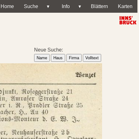
Home
Suche
▾
Info
▾
Blättern
Karten
Neue Suche:
Name
Haus
Firma
Volltext