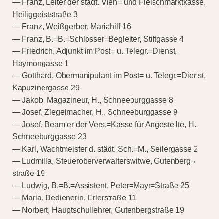
— Franz, Leiter der städt. Vieh= und Fleischmarktkasse,
Heiliggeiststraße 3
— Franz, Weißgerber, Mariahilf 16
— Franz, B.=B.=Schlosser=Begleiter, Stiftgasse 4
— Friedrich, Adjunkt im Post= u. Telegr.=Dienst,
Haymongasse 1
— Gotthard, Obermanipulant im Post= u. Telegr.=Dienst,
Kapuzinergasse 29
— Jakob, Magazineur, H., Schneeburggasse 8
— Josef, Ziegelmacher, H., Schneeburggasse 9
— Josef, Beamter der Vers.=Kasse für Angestellte, H.,
Schneeburggasse 23
— Karl, Wachtmeister d. städt. Sch.=M., Seilergasse 2
— Ludmilla, Steueroberverwalterswitwe, Gutenberg¬
straße 19
— Ludwig, B.=B.=Assistent, Peter=Mayr=Straße 25
— Maria, Bedienerin, Erlerstraße 11
— Norbert, Hauptschullehrer, Gutenbergstraße 19