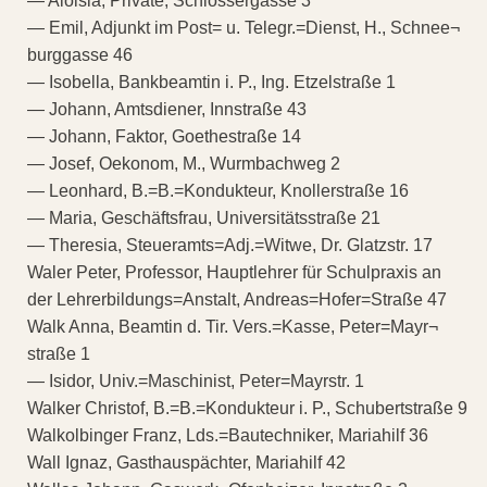
— Aloisia, Private, Schlossergasse 3
— Emil, Adjunkt im Post= u. Telegr.=Dienst, H., Schnee¬
burggasse 46
— Isobella, Bankbeamtin i. P., Ing. Etzelstraße 1
— Johann, Amtsdiener, Innstraße 43
— Johann, Faktor, Goethestraße 14
— Josef, Oekonom, M., Wurmbachweg 2
— Leonhard, B.=B.=Kondukteur, Knollerstraße 16
— Maria, Geschäftsfrau, Universitätsstraße 21
— Theresia, Steueramts=Adj.=Witwe, Dr. Glatzstr. 17
Waler Peter, Professor, Hauptlehrer für Schulpraxis an
der Lehrerbildungs=Anstalt, Andreas=Hofer=Straße 47
Walk Anna, Beamtin d. Tir. Vers.=Kasse, Peter=Mayr¬
straße 1
— Isidor, Univ.=Maschinist, Peter=Mayrstr. 1
Walker Christof, B.=B.=Kondukteur i. P., Schubertstraße 9
Walkolbinger Franz, Lds.=Bautechniker, Mariahilf 36
Wall Ignaz, Gasthauspächter, Mariahilf 42