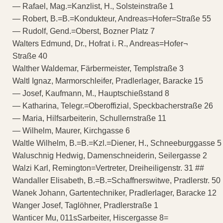
— Rafael, Mag.=Kanzlist, H., Solsteinstraße 1
— Robert, B.=B.=Kondukteur, Andreas=Hofer=Straße 55
— Rudolf, Gend.=Oberst, Bozner Platz 7
Walters Edmund, Dr., Hofrat i. R., Andreas=Hofer¬
Straße 40
Walther Waldemar, Färbermeister, Templstraße 3
Waltl Ignaz, Marmorschleifer, Pradlerlager, Baracke 15
— Josef, Kaufmann, M., Hauptschießstand 8
— Katharina, Telegr.=Oberoffizial, Speckbacherstraße 26
— Maria, Hilfsarbeiterin, Schullernstraße 11
— Wilhelm, Maurer, Kirchgasse 6
Waltle Wilhelm, B.=B.=Kzl.=Diener, H., Schneeburggasse 5
Waluschnig Hedwig, Damenschneiderin, Seilergasse 2
Walzi Karl, Remington=Vertreter, Dreiheiligenstr. 31 ##
Wandaller Elisabeth, B.=B.=Schaffnerswitwe, Pradlerstr. 50
Wanek Johann, Gartentechniker, Pradlerlager, Baracke 12
Wanger Josef, Taglöhner, Pradlerstraße 1
Wanticer Mu, 011sSarbeiter, Hiscergasse 8=