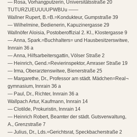
— Rosa, Vorhangputzerin, Universitätsstraße 20
TUTURZUEUUUUPWBUu ——
Wallner Rupert, B.=B.=Kondukteur, Gumpstraße 39
— Wilhelmine, Bedienerin, Kapuzinergasse 29
Wallnöfer Aloisia, Postoberoffizial 2. Kl., Klostergasse 9
— Anna, Spark.=Buchhalters= und Hausbesitzerswitwe,
Innrain 36 a
— Anna, Hilfsarbeitersgattin, Völser Straße 2
— Heinrich, Gend.=Revierinspektor, Amraser Straße 19
— Irma, Oberarztenswitwe, Bienerstraße 25
— Margarethe, Dr., Professor am städt. Mädchen=Real¬
gymnasium, Innrain 36 a
— Paul, Dr., Richter, Innrain 36 a
Wallpach Artur, Kaufmann, Innrain 14
— Clotilde, Prokuristin, Innrain 14
— Heinrich Robert, Beamter der städt. Gutsverwaltung,
A., Grenzstraße 7
— Julius, Dr., Lds.=Gerichtsrat, Speckbacherstraße 2