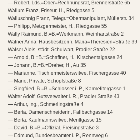
— Robert, Lds.=Ober=Rechnungsrat, Brennerstraße 6b
Wallum Franz, Friseur, H., Riedgasse 5
Walluschnig Franz, Telegr.=Obermanipulant, Müllerstr. 34
— Philipp, Metzgermeister, H., Riedgasse 55
Wally Raimund, B.=B.=Werkmann, Weinhartstraße 2
Walner Anna, Hausbesitzerin, Maria=Theresien=Straße 39
Walser Alois, städt. Schulwart, Pradler Straße 22
— Arnold, B.=B.=Schaffner, H., Kirschentalgasse 24
— Johann, B.=B.=Dreher, H., Au 35
— Marianne, Tischlermeisterswitwe, Fischergasse 40
— Marie, Private, Schöpfstraße 8
— Siegfried, B.=B.=Schlosser i. P., Karmelitergasse 1
Walter Adolf, Gutsverwalter i. R., Pradler Straße 43
— Arthur, Ing., Schmerlingstraße 4
— Berta, Damenschneiderin, Fallbachgasse 14
— Berta, Kaufmannswitwe, Mentlgasse 15
— David, B.=B.=Offizial, Freisingstraße 3
— Edmund, Bundesbeamter i. P., Rennweg 6