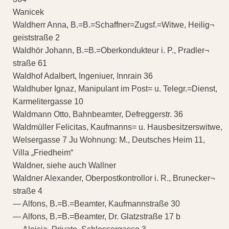
Wanicek
Waldherr Anna, B.=B.=Schaffner=Zugsf.=Witwe, Heilig¬
geiststraße 2
Waldhör Johann, B.=B.=Oberkondukteur i. P., Pradler¬
straße 61
Waldhof Adalbert, Ingeniuer, Innrain 36
Waldhuber Ignaz, Manipulant im Post= u. Telegr.=Dienst,
Karmelitergasse 10
Waldmann Otto, Bahnbeamter, Defreggerstr. 36
Waldmüller Felicitas, Kaufmanns= u. Hausbesitzerswitwe,
Welsergasse 7 Ju Wohnung: M., Deutsches Heim 11,
Villa „Friedheim“
Waldner, siehe auch Wallner
Waldner Alexander, Oberpostkontrollor i. R., Brunecker¬
straße 4
— Alfons, B.=B.=Beamter, Kaufmannstraße 30
— Alfons, B.=B.=Beamter, Dr. Glatzstraße 17 b