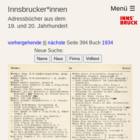
Menü ☰
Innsbrucker*innen
Adressbücher aus dem
19. und 20. Jahrhundert
vorhergehende
|||
nächste
Seite 394 Buch
1934
Neue Suche:
Name
Haus
Firma
Volltext