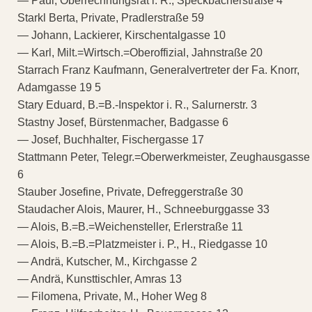
— Paul, Oberrechnungsrat i. R., Speckbacherstraße 4
Starkl Berta, Private, Pradlerstraße 59
— Johann, Lackierer, Kirschentalgasse 10
— Karl, Milt.=Wirtsch.=Oberoffizial, Jahnstraße 20
Starrach Franz Kaufmann, Generalvertreter der Fa. Knorr,
Adamgasse 19 5
Stary Eduard, B.=B.-Inspektor i. R., Salurnerstr. 3
Stastny Josef, Bürstenmacher, Badgasse 6
— Josef, Buchhalter, Fischergasse 17
Stattmann Peter, Telegr.=Oberwerkmeister, Zeughausgasse
6
Stauber Josefine, Private, Defreggerstraße 30
Staudacher Alois, Maurer, H., Schneeburggasse 33
— Alois, B.=B.=Weichensteller, Erlerstraße 11
— Alois, B.=B.=Platzmeister i. P., H., Riedgasse 10
— Andrä, Kutscher, M., Kirchgasse 2
— Andrä, Kunsttischler, Amras 13
— Filomena, Private, M., Hoher Weg 8