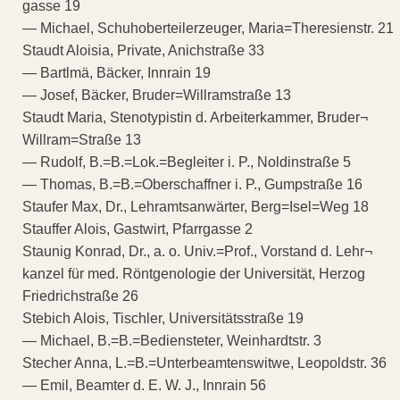
gasse 19
— Michael, Schuhoberteilerzeuger, Maria=Theresienstr. 21
Staudt Aloisia, Private, Anichstraße 33
— Bartlmä, Bäcker, Innrain 19
— Josef, Bäcker, Bruder=Willramstraße 13
Staudt Maria, Stenotypistin d. Arbeiterkammer, Bruder¬
Willram=Straße 13
— Rudolf, B.=B.=Lok.=Begleiter i. P., Noldinstraße 5
— Thomas, B.=B.=Oberschaffner i. P., Gumpstraße 16
Staufer Max, Dr., Lehramtsanwärter, Berg=Isel=Weg 18
Stauffer Alois, Gastwirt, Pfarrgasse 2
Staunig Konrad, Dr., a. o. Univ.=Prof., Vorstand d. Lehr¬
kanzel für med. Röntgenologie der Universität, Herzog
Friedrichstraße 26
Stebich Alois, Tischler, Universitätsstraße 19
— Michael, B.=B.=Bediensteter, Weinhardtstr. 3
Stecher Anna, L.=B.=Unterbeamtenswitwe, Leopoldstr. 36
— Emil, Beamter d. E. W. J., Innrain 56