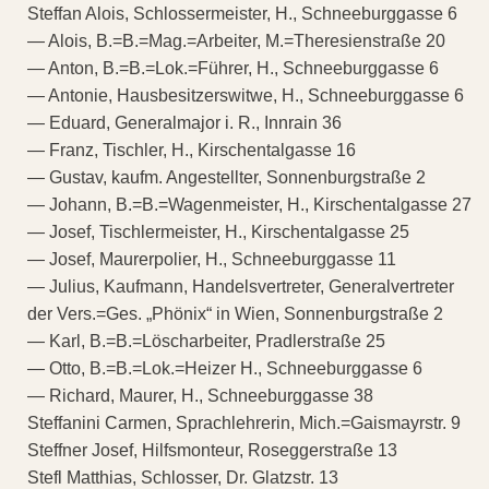
Steffan Alois, Schlossermeister, H., Schneeburggasse 6
— Alois, B.=B.=Mag.=Arbeiter, M.=Theresienstraße 20
— Anton, B.=B.=Lok.=Führer, H., Schneeburggasse 6
— Antonie, Hausbesitzerswitwe, H., Schneeburggasse 6
— Eduard, Generalmajor i. R., Innrain 36
— Franz, Tischler, H., Kirschentalgasse 16
— Gustav, kaufm. Angestellter, Sonnenburgstraße 2
— Johann, B.=B.=Wagenmeister, H., Kirschentalgasse 27
— Josef, Tischlermeister, H., Kirschentalgasse 25
— Josef, Maurerpolier, H., Schneeburggasse 11
— Julius, Kaufmann, Handelsvertreter, Generalvertreter
der Vers.=Ges. „Phönix“ in Wien, Sonnenburgstraße 2
— Karl, B.=B.=Löscharbeiter, Pradlerstraße 25
— Otto, B.=B.=Lok.=Heizer H., Schneeburggasse 6
— Richard, Maurer, H., Schneeburggasse 38
Steffanini Carmen, Sprachlehrerin, Mich.=Gaismayrstr. 9
Steffner Josef, Hilfsmonteur, Roseggerstraße 13
Stefl Matthias, Schlosser, Dr. Glatzstr. 13