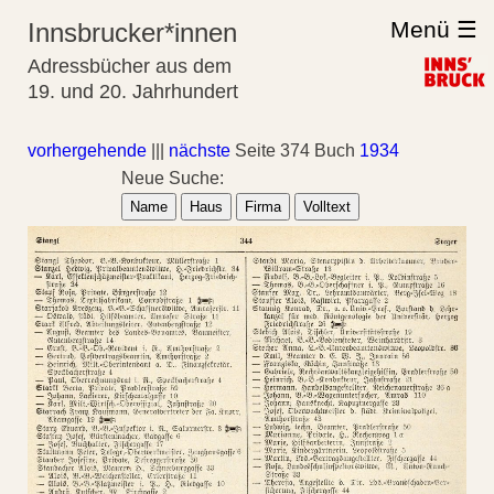
Menü ☰
Innsbrucker*innen
Adressbücher aus dem
19. und 20. Jahrhundert
vorhergehende
|||
nächste
Seite 374 Buch
1934
Neue Suche:
Name
Haus
Firma
Volltext