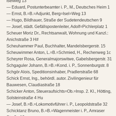
Iselweg 13
— Eduard, Postunterbeamter i. P., M., Deutsches Heim 1
— Ernst, B.=B.=Adjunkt, Berg=Isel=Weg 13
— Hugo, Bildhauer, Straße der Sudetendeutschen 9
— Josef, städt. Gefällspostenleiter, Adolf=Pichlerplatz 1
Scheuer Moriz Dr., Rechtsanwalt, Wohnung und Kanzl.:
Anichstraße 3 H#
Scheuhammer Paul, Buchhalter, Mandelsbergerstr. 15
Scheuwimmer Anton, L.=B.=Schmied, H., Rechenweg 1c
Scheyrer Rosa, Generalmajorswitwe, Gabelsbergerstr. 31
Schgaguler Johann, B.=B.=Kond. i. P., Sonnenburgstr. 8
Schgör Alois, Speditionsinhaber, Pradlerstraße 68
Schick Ernst, Ing., behördl. autor. Zivilingenieur für
Bauwesen, Claudiastraße 18
Schicker Anton, Steueraufsichts=Ob.=Insp. 2. Kl., Hötting,
Solsteinstraße 4 Hu
— Josef, B.=B.=Lokomotivführer i. P., Leopoldstraße 32
Schicktanz Bruno, B.=B.=Wagenmeister i. P., Amraser