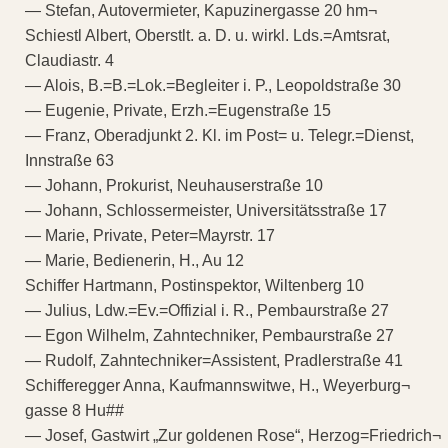
— Stefan, Autovermieter, Kapuzinergasse 20 hm¬
Schiestl Albert, Oberstlt. a. D. u. wirkl. Lds.=Amtsrat,
Claudiastr. 4
— Alois, B.=B.=Lok.=Begleiter i. P., Leopoldstraße 30
— Eugenie, Private, Erzh.=Eugenstraße 15
— Franz, Oberadjunkt 2. Kl. im Post= u. Telegr.=Dienst,
Innstraße 63
— Johann, Prokurist, Neuhauserstraße 10
— Johann, Schlossermeister, Universitätsstraße 17
— Marie, Private, Peter=Mayrstr. 17
— Marie, Bedienerin, H., Au 12
Schiffer Hartmann, Postinspektor, Wiltenberg 10
— Julius, Ldw.=Ev.=Offizial i. R., Pembaurstraße 27
— Egon Wilhelm, Zahntechniker, Pembaurstraße 27
— Rudolf, Zahntechniker=Assistent, Pradlerstraße 41
Schifferegger Anna, Kaufmannswitwe, H., Weyerburg¬
gasse 8 Hu##
— Josef, Gastwirt „Zur goldenen Rose“, Herzog=Friedrich¬