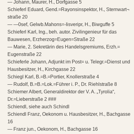
— Johann, Maurer, H., Dorfgasse 5
Schieferl Eduard, Gend.=Rayonsinspektor, H., Sternwart¬
straße 20
— —0sef, Gelwb.Mahons=-Iisveripr, H., Biwguffe 5
Schieferl Karl, Ing., beh. autor. Zivilingenieur für das
Bauwesen, Erzherzog=Eugen=Straße 22
— Marie, 2. Sekretärin des Handelsgremiums, Erzh.=
Eugenstraße 22
Schieferle Johann, Adjunkt im Post= u. Telegr.=Dienst und
Hausbesitzer, H., Kirchgasse 22
Schiegl Karl, B.=B.=Portier, Knollerstraße 4
— Rudolf, B.=B.=Lok.=Führer i. P., Dr. Riehlstraße 8
Schiemer Albert, Generaldirektor der V. A. „Tyrolia“,
Dr.=Lieberstraße 2 ###
Schiendl, siehe auch Schindl
Schiendl Franz, Oekonom u. Hausbesitzer, H., Bachgasse
16
— Franz jun., Oekonom, H., Bachgasse 16