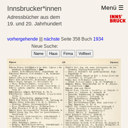
Menü ☰
Innsbrucker*innen
Adressbücher aus dem
19. und 20. Jahrhundert
vorhergehende
|||
nächste
Seite 358 Buch
1934
Neue Suche:
Name
Haus
Firma
Volltext