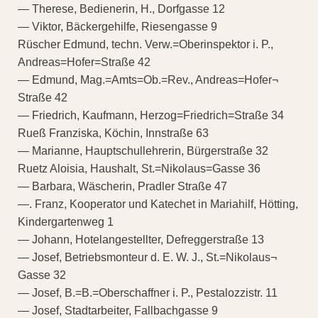
— Therese, Bedienerin, H., Dorfgasse 12
— Viktor, Bäckergehilfe, Riesengasse 9
Rüscher Edmund, techn. Verw.=Oberinspektor i. P.,
Andreas=Hofer=Straße 42
— Edmund, Mag.=Amts=Ob.=Rev., Andreas=Hofer¬
Straße 42
— Friedrich, Kaufmann, Herzog=Friedrich=Straße 34
Rueß Franziska, Köchin, Innstraße 63
— Marianne, Hauptschullehrerin, Bürgerstraße 32
Ruetz Aloisia, Haushalt, St.=Nikolaus=Gasse 36
— Barbara, Wäscherin, Pradler Straße 47
—. Franz, Kooperator und Katechet in Mariahilf, Hötting,
Kindergartenweg 1
— Johann, Hotelangestellter, Defreggerstraße 13
— Josef, Betriebsmonteur d. E. W. J., St.=Nikolaus¬
Gasse 32
— Josef, B.=B.=Oberschaffner i. P., Pestalozzistr. 11
— Josef, Stadtarbeiter, Fallbachgasse 9