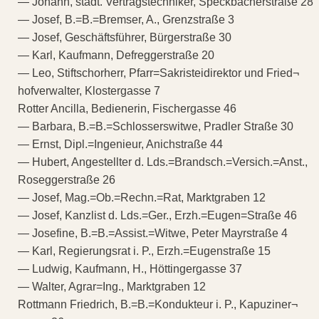
— Johann, städt. Vertragstechniker, Speckbacherstraße 28
— Josef, B.=B.=Bremser, A., Grenzstraße 3
— Josef, Geschäftsführer, Bürgerstraße 30
— Karl, Kaufmann, Defreggerstraße 20
— Leo, Stiftschorherr, Pfarr=Sakristeidirektor und Fried¬
hofverwalter, Klostergasse 7
Rotter Ancilla, Bedienerin, Fischergasse 46
— Barbara, B.=B.=Schlosserswitwe, Pradler Straße 30
— Ernst, Dipl.=Ingenieur, Anichstraße 44
— Hubert, Angestellter d. Lds.=Brandsch.=Versich.=Anst.,
Roseggerstraße 26
— Josef, Mag.=Ob.=Rechn.=Rat, Marktgraben 12
— Josef, Kanzlist d. Lds.=Ger., Erzh.=Eugen=Straße 46
— Josefine, B.=B.=Assist.=Witwe, Peter Mayrstraße 4
— Karl, Regierungsrat i. P., Erzh.=Eugenstraße 15
— Ludwig, Kaufmann, H., Höttingergasse 37
— Walter, Agrar=Ing., Marktgraben 12
Rottmann Friedrich, B.=B.=Kondukteur i. P., Kapuziner¬