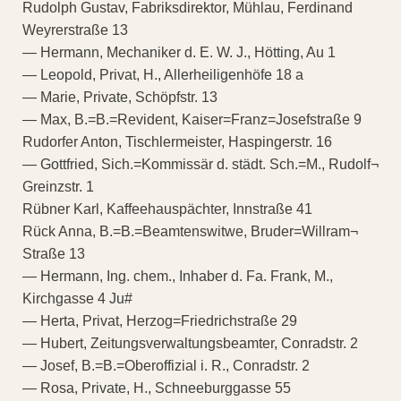
Rudolph Gustav, Fabriksdirektor, Mühlau, Ferdinand
Weyrerstraße 13
— Hermann, Mechaniker d. E. W. J., Hötting, Au 1
— Leopold, Privat, H., Allerheiligenhöfe 18 a
— Marie, Private, Schöpfstr. 13
— Max, B.=B.=Revident, Kaiser=Franz=Josefstraße 9
Rudorfer Anton, Tischlermeister, Haspingerstr. 16
— Gottfried, Sich.=Kommissär d. städt. Sch.=M., Rudolf¬
Greinzstr. 1
Rübner Karl, Kaffeehauspächter, Innstraße 41
Rück Anna, B.=B.=Beamtenswitwe, Bruder=Willram¬
Straße 13
— Hermann, Ing. chem., Inhaber d. Fa. Frank, M.,
Kirchgasse 4 Ju#
— Herta, Privat, Herzog=Friedrichstraße 29
— Hubert, Zeitungsverwaltungsbeamter, Conradstr. 2
— Josef, B.=B.=Oberoffizial i. R., Conradstr. 2
— Rosa, Private, H., Schneeburggasse 55