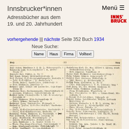
Menü ☰
Innsbrucker*innen
Adressbücher aus dem
19. und 20. Jahrhundert
vorhergehende
|||
nächste
Seite 352 Buch
1934
Neue Suche:
Name
Haus
Firma
Volltext