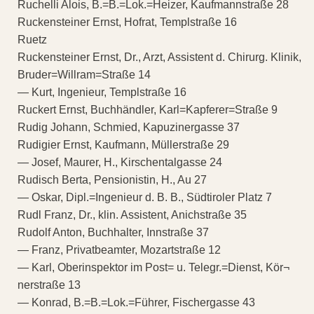
Ruchelli Alois, B.=B.=Lok.=Heizer, Kaufmannstraße 28
Ruckensteiner Ernst, Hofrat, Templstraße 16
Ruetz
Ruckensteiner Ernst, Dr., Arzt, Assistent d. Chirurg. Klinik,
Bruder=Willram=Straße 14
— Kurt, Ingenieur, Templstraße 16
Ruckert Ernst, Buchhändler, Karl=Kapferer=Straße 9
Rudig Johann, Schmied, Kapuzinergasse 37
Rudigier Ernst, Kaufmann, Müllerstraße 29
— Josef, Maurer, H., Kirschentalgasse 24
Rudisch Berta, Pensionistin, H., Au 27
— Oskar, Dipl.=Ingenieur d. B. B., Südtiroler Platz 7
Rudl Franz, Dr., klin. Assistent, Anichstraße 35
Rudolf Anton, Buchhalter, Innstraße 37
— Franz, Privatbeamter, Mozartstraße 12
— Karl, Oberinspektor im Post= u. Telegr.=Dienst, Kör¬
nerstraße 13
— Konrad, B.=B.=Lok.=Führer, Fischergasse 43