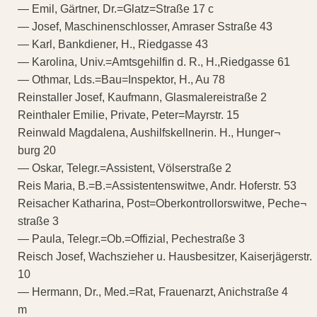
— Emil, Gärtner, Dr.=Glatz=Straße 17 c
— Josef, Maschinenschlosser, Amraser Sstraße 43
— Karl, Bankdiener, H., Riedgasse 43
— Karolina, Univ.=Amtsgehilfin d. R., H.,Riedgasse 61
— Othmar, Lds.=Bau=Inspektor, H., Au 78
Reinstaller Josef, Kaufmann, Glasmalereistraße 2
Reinthaler Emilie, Private, Peter=Mayrstr. 15
Reinwald Magdalena, Aushilfskellnerin. H., Hunger¬
burg 20
— Oskar, Telegr.=Assistent, Völserstraße 2
Reis Maria, B.=B.=Assistentenswitwe, Andr. Hoferstr. 53
Reisacher Katharina, Post=Oberkontrollorswitwe, Peche¬
straße 3
— Paula, Telegr.=Ob.=Offizial, Pechestraße 3
Reisch Josef, Wachszieher u. Hausbesitzer, Kaiserjägerstr.
10
— Hermann, Dr., Med.=Rat, Frauenarzt, Anichstraße 4
m