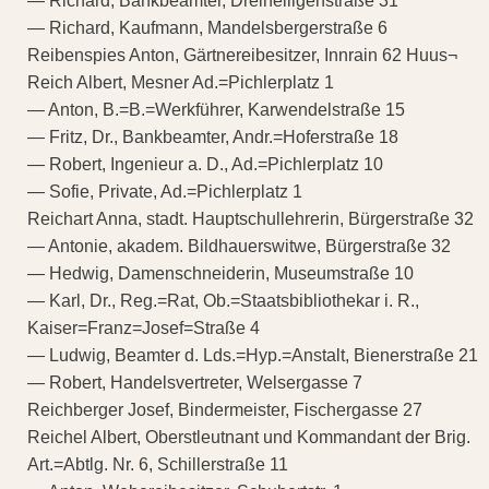
— Richard, Bankbeamter, Dreiheiligenstraße 31
— Richard, Kaufmann, Mandelsbergerstraße 6
Reibenspies Anton, Gärtnereibesitzer, Innrain 62 Huus¬
Reich Albert, Mesner Ad.=Pichlerplatz 1
— Anton, B.=B.=Werkführer, Karwendelstraße 15
— Fritz, Dr., Bankbeamter, Andr.=Hoferstraße 18
— Robert, Ingenieur a. D., Ad.=Pichlerplatz 10
— Sofie, Private, Ad.=Pichlerplatz 1
Reichart Anna, stadt. Hauptschullehrerin, Bürgerstraße 32
— Antonie, akadem. Bildhauerswitwe, Bürgerstraße 32
— Hedwig, Damenschneiderin, Museumstraße 10
— Karl, Dr., Reg.=Rat, Ob.=Staatsbibliothekar i. R.,
Kaiser=Franz=Josef=Straße 4
— Ludwig, Beamter d. Lds.=Hyp.=Anstalt, Bienerstraße 21
— Robert, Handelsvertreter, Welsergasse 7
Reichberger Josef, Bindermeister, Fischergasse 27
Reichel Albert, Oberstleutnant und Kommandant der Brig.
Art.=Abtlg. Nr. 6, Schillerstraße 11