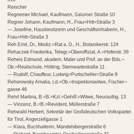
Reischer
Regnemer Michael, Kaufmann, Salurner Straße 10
Regner Johann, Kaufmann, H., Frau=Hitt=Straße 3
— Josefine, Hausbesitzerin und Geschäftsinhaberin, H.,
Frau=Hitt=Straße 3
Reh Emil, Dr., Mediz.=Rat a. D., H., Botanikerstr. 12#
Rehaczek Friederika, Telegr.=Oberoffizial, A.=Hoferstr. 39
Reheis Edmund, akadem. Maler und Prof. an der Bds.¬
Ob.=Realschule, Hötting, Sternwartestraße 11
— Rudolf, Chauffeur, Ludwig=Purtscheller=Straße 8
Rehorowsky Amalia, Ld.=Ob.=Inspektorswitwe, Fischer¬
gasse 46
Rehrl Martina, B.=B.=Kzl.=Gehilf.=Witwe, Neurauthg. 13
— Vinzenz, B.=B.=Revident, Müllerstraße 7
Rehwald Herbert, Sekretär der Großdeutschen Volkspartei
für Tirol, Angerzellgasse 1
— Klara, Buchhalterin, Mandelsbergerstraße 6