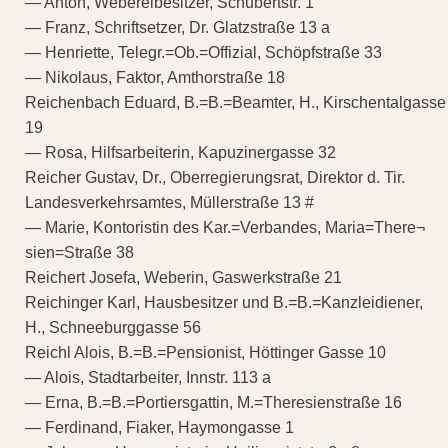
— Anton, Webereibesitzer, Schubertstr. 1
— Franz, Schriftsetzer, Dr. Glatzstraße 13 a
— Henriette, Telegr.=Ob.=Offizial, Schöpfstraße 33
— Nikolaus, Faktor, Amthorstraße 18
Reichenbach Eduard, B.=B.=Beamter, H., Kirschentalgasse
19
— Rosa, Hilfsarbeiterin, Kapuzinergasse 32
Reicher Gustav, Dr., Oberregierungsrat, Direktor d. Tir.
Landesverkehrsamtes, Müllerstraße 13 #
— Marie, Kontoristin des Kar.=Verbandes, Maria=There¬
sien=Straße 38
Reichert Josefa, Weberin, Gaswerkstraße 21
Reichinger Karl, Hausbesitzer und B.=B.=Kanzleidiener,
H., Schneeburggasse 56
Reichl Alois, B.=B.=Pensionist, Höttinger Gasse 10
— Alois, Stadtarbeiter, Innstr. 113 a
— Erna, B.=B.=Portiersgattin, M.=Theresienstraße 16
— Ferdinand, Fiaker, Haymongasse 1