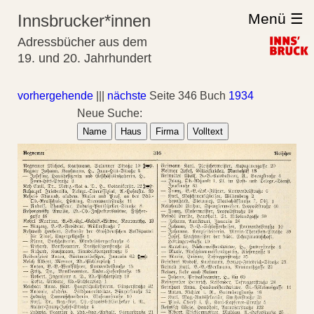
Menü ☰
Innsbrucker*innen
Adressbücher aus dem
19. und 20. Jahrhundert
vorhergehende
|||
nächste
Seite 346 Buch
1934
Neue Suche:
Name
Haus
Firma
Volltext