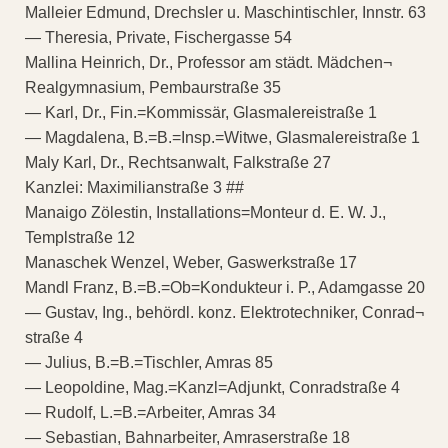
Malleier Edmund, Drechsler u. Maschintischler, Innstr. 63
— Theresia, Private, Fischergasse 54
Mallina Heinrich, Dr., Professor am städt. Mädchen¬
Realgymnasium, Pembaurstraße 35
— Karl, Dr., Fin.=Kommissär, Glasmalereistraße 1
— Magdalena, B.=B.=Insp.=Witwe, Glasmalereistraße 1
Maly Karl, Dr., Rechtsanwalt, Falkstraße 27
Kanzlei: Maximilianstraße 3 ##
Manaigo Zölestin, Installations=Monteur d. E. W. J.,
Templstraße 12
Manaschek Wenzel, Weber, Gaswerkstraße 17
Mandl Franz, B.=B.=Ob=Kondukteur i. P., Adamgasse 20
— Gustav, Ing., behördl. konz. Elektrotechniker, Conrad¬
straße 4
— Julius, B.=B.=Tischler, Amras 85
— Leopoldine, Mag.=Kanzl=Adjunkt, Conradstraße 4
— Rudolf, L.=B.=Arbeiter, Amras 34
— Sebastian, Bahnarbeiter, Amraserstraße 18