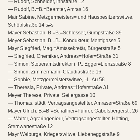
— Rudolf, Schneider, Innstraße 12
— Rudolf, B.=B.=Beamter, Amras 16
Mair Sabine, Metzgermeisters= und Hausbesitzerswitwe,
Schöpfstraße 14 s#s
Mayer Sebastian, B.=B.=Schlosser, Gumpstraße 39
Meyer Sebastian, B.=B.=Kondukteur, Mentlgasse 5
Mayr Siegfried, Mag.=Amtssekretär, Bürgerstraße 5
— Siegfried, Chemiker, Andreas=Hofer=Straße 31
— Simon, Steueramtsdirektor i. P., Egger=Lienzstraße 8
— Simon, Zimmermann, Claudiastraße 16
— Sophie, Metzgermeisterswitwe, H., Au 58
— Theresia, Private, Andreas=Hoferstraße 31
Meyer Therese, Private, Seilergasse 10
— Thomas, städt. Vertragsangestellter. Amraser=Straße 69
Mayer Ulrich, B.=B.=Schaffner=Führer, Gabelsbergerstr. 26
— Walter, Agraringenieur, Vertragsangestellter, Hötting,
Sternwartestraße 12
Mayr Walburga, Kriegerswitwe, Liebeneggstraße 9