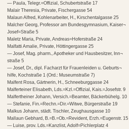
— Paula, Telegr.=Offizial, Schubertstraße 17
Malair Theresia, Private, Fischergasse 54
Malaun Alfred, Kohlenarbeiter, H., Kirschentalgasse 25
Malcher Georg, Professor am Bundesgymnasium, Kaiser¬
Josef=Straße 5
Maletz Maria, Private, Andreas=Hoferstraße 24
Malfatti Amalie, Private, Höttingergasse 25
— Josef, Mag. pharm., Apotheker und Hausbesitzer, Inn¬
straße 5
— Josef, Dr., dipl. Facharzt für Frauenleiden u. Geburts¬
hilfe, Kochstraße 1 (Ord.: Museumstraße 7)
Malfent Rosa, Gärtnerin, H., Schneeburggasse 24
Malferteiner Elisabeth, Lds.=Kzl.=Offizial, Kais.=Josefstr. 9
Malfertheiner Johann, Versich.=Beamter, Bäckerbühelg. 10
— Stefanie, Fin.=Rechn.=Dir.=Witwe, Bürgerstraße 19
Malkus Johann, städt. Tischler, Zeughausgasse 10
Mallaun Gebhard, B.=B.=Ob.=Revident, Erzh.=Eugenstr. 15
— Luise, prov. Lds.=Kanzlist, Adolf=Pichlerplatz 4