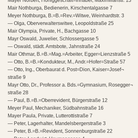
Mayer Norbert, Honiggeschäft=Inhaber, Maximilianstr. 13
Mair Nothburga, Bedienerin, Kirschentalgasse 7
Meyer Nothburga, B.=B.=Rev.=Witwe, Weinhardtstr. 3
— Olga, Oberverwalterswitwe, Leopoldstraße 25
Mair Olympia, Private, H., Bachgasse 10
Mayr Oswald, Juwelier, Schlossergasse 5
— Oswald, städt. Amtsbote, Jahnstraße 24
Mair Othmar, B.=B.=Mag.=Arbeiter, Egger=Lienzstraße 5
— Otto, B.=B.=Kondukteur, M., Andr.=Hofer=Straße 57
— Otto, Ing., Oberbaurat d. Post=Dion, Kaiser=Josef¬
straße 9
Mayr Otto, Dr., Professor a. Bds.=Gymnasium, Rosegger¬
straße 28
— Paul, B.=B.=Oberrevident, Bürgerstraße 12
Meyer Paul, Mechaniker, Südbahnstraße 16
Mayer Paula, Private, Lutterottistraße 7
— Peter, Lagerhalter, Mandelsbergerstraße 3
— Peter, B.=B.=Revident, Sonnenburgstraße 22