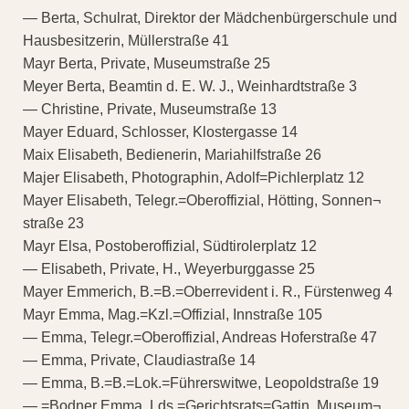
— Berta, Schulrat, Direktor der Mädchenbürgerschule und
Hausbesitzerin, Müllerstraße 41
Mayr Berta, Private, Museumstraße 25
Meyer Berta, Beamtin d. E. W. J., Weinhardtstraße 3
— Christine, Private, Museumstraße 13
Mayer Eduard, Schlosser, Klostergasse 14
Maix Elisabeth, Bedienerin, Mariahilfstraße 26
Majer Elisabeth, Photographin, Adolf=Pichlerplatz 12
Mayer Elisabeth, Telegr.=Oberoffizial, Hötting, Sonnen¬
straße 23
Mayr Elsa, Postoberoffizial, Südtirolerplatz 12
— Elisabeth, Private, H., Weyerburggasse 25
Mayer Emmerich, B.=B.=Oberrevident i. R., Fürstenweg 4
Mayr Emma, Mag.=Kzl.=Offizial, Innstraße 105
— Emma, Telegr.=Oberoffizial, Andreas Hoferstraße 47
— Emma, Private, Claudiastraße 14
— Emma, B.=B.=Lok.=Führerswitwe, Leopoldstraße 19
— =Bodner Emma, Lds.=Gerichtsrats=Gattin, Museum¬