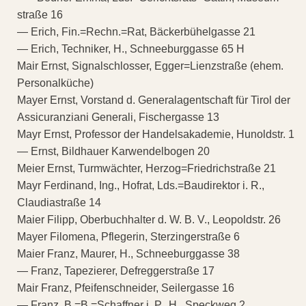
straße 16
— Erich, Fin.=Rechn.=Rat, Bäckerbühelgasse 21
— Erich, Techniker, H., Schneeburggasse 65 H
Mair Ernst, Signalschlosser, Egger=Lienzstraße (ehem.
Personalküche)
Mayer Ernst, Vorstand d. Generalagentschaft für Tirol der
Assicuranziani Generali, Fischergasse 13
Mayr Ernst, Professor der Handelsakademie, Hunoldstr. 1
— Ernst, Bildhauer Karwendelbogen 20
Meier Ernst, Turmwächter, Herzog=Friedrichstraße 21
Mayr Ferdinand, Ing., Hofrat, Lds.=Baudirektor i. R.,
Claudiastraße 14
Maier Filipp, Oberbuchhalter d. W. B. V., Leopoldstr. 26
Mayer Filomena, Pflegerin, Sterzingerstraße 6
Maier Franz, Maurer, H., Schneeburggasse 38
— Franz, Tapezierer, Defreggerstraße 17
Mair Franz, Pfeifenschneider, Seilergasse 16
— Franz, B.=B.=Schaffner i. P., H., Speckweg 2