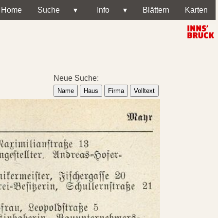
Home
Suche
▾
Info
▾
Blättern
Karten
Neue Suche:
Name
Haus
Firma
Volltext