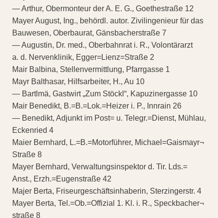
— Arthur, Obermonteur der A. E. G., Goethestraße 12
Mayer August, Ing., behördl. autor. Zivilingenieur für das
Bauwesen, Oberbaurat, Gänsbacherstraße 7
— Augustin, Dr. med., Oberbahnrat i. R., Volontärarzt
a. d. Nervenklinik, Egger=Lienz=Straße 2
Mair Balbina, Stellenvermittlung, Pfarrgasse 1
Mayr Balthasar, Hilfsarbeiter, H., Au 10
— Bartlmä, Gastwirt „Zum Stöckl“, Kapuzinergasse 10
Mair Benedikt, B.=B.=Lok.=Heizer i. P., Innrain 26
— Benedikt, Adjunkt im Post= u. Telegr.=Dienst, Mühlau,
Eckenried 4
Maier Bernhard, L.=B.=Motorführer, Michael=Gaismayr¬
Straße 8
Mayer Bernhard, Verwaltungsinspektor d. Tir. Lds.=
Anst., Erzh.=Eugenstraße 42
Majer Berta, Friseurgeschäftsinhaberin, Sterzingerstr. 4
Mayer Berta, Tel.=Ob.=Offizial 1. Kl. i. R., Speckbacher¬
straße 8