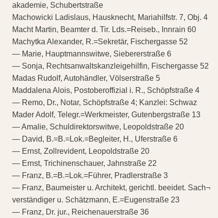
akademie, Schubertstraße
Machowicki Ladislaus, Hausknecht, Mariahilfstr. 7, Obj. 4
Macht Martin, Beamter d. Tir. Lds.=Reiseb., Innrain 60
Machytka Alexander, R.=Sekretär, Fischergasse 52
— Marie, Hauptmannswitwe, Siebererstraße 6
— Sonja, Rechtsanwaltskanzleigehilfin, Fischergasse 52
Madas Rudolf, Autohändler, Völserstraße 5
Maddalena Alois, Postoberoffizial i. R., Schöpfstraße 4
— Remo, Dr., Notar, Schöpfstraße 4; Kanzlei: Schwaz
Mader Adolf, Telegr.=Werkmeister, Gutenbergstraße 13
— Amalie, Schuldirektorswitwe, Leopoldstraße 20
— David, B.=B.=Lok.=Begleiter, H., Uferstraße 6
— Ernst, Zollrevident, Leopoldstraße 20
— Ernst, Trichinenschauer, Jahnstraße 22
— Franz, B.=B.=Lok.=Führer, Pradlerstraße 3
— Franz, Baumeister u. Architekt, gerichtl. beeidet. Sach¬
verständiger u. Schätzmann, E.=Eugenstraße 23
— Franz, Dr. jur., Reichenauerstraße 36