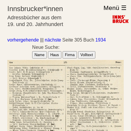
Menü ☰
Innsbrucker*innen
Adressbücher aus dem
19. und 20. Jahrhundert
vorhergehende
|||
nächste
Seite 305 Buch
1934
Neue Suche:
Name
Haus
Firma
Volltext