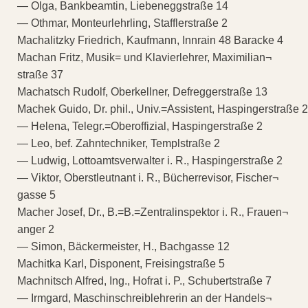
— Olga, Bankbeamtin, Liebeneggstraße 14
— Othmar, Monteurlehrling, Stafflerstraße 2
Machalitzky Friedrich, Kaufmann, Innrain 48 Baracke 4
Machan Fritz, Musik= und Klavierlehrer, Maximilian¬
straße 37
Machatsch Rudolf, Oberkellner, Defreggerstraße 13
Machek Guido, Dr. phil., Univ.=Assistent, Haspingerstraße 2
— Helena, Telegr.=Oberoffizial, Haspingerstraße 2
— Leo, bef. Zahntechniker, Templstraße 2
— Ludwig, Lottoamtsverwalter i. R., Haspingerstraße 2
— Viktor, Oberstleutnant i. R., Bücherrevisor, Fischer¬
gasse 5
Macher Josef, Dr., B.=B.=Zentralinspektor i. R., Frauen¬
anger 2
— Simon, Bäckermeister, H., Bachgasse 12
Machitka Karl, Disponent, Freisingstraße 5
Machnitsch Alfred, Ing., Hofrat i. P., Schubertstraße 7
— Irmgard, Maschinschreiblehrerin an der Handels¬