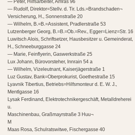
— Peter, Hilfsarbeiter, Amras 96
— Rudolf, Direktor=Stellv. d. Tir. Lds.=Brandschaden¬
Versicherung, H., Sonnenstraße 20
— Wilhelm, B.=B.=Assistent, Pradlerstraße 53
Lutzenberger Georg, B.=B.=Ob.=Rev., Egger=Lienz=Str. 16
Luwitsch Alois, Schriftsetzer, Hausbesitzer u. Gemeinderat,
H., Schneeburggasse 24
— Marie, Feinflyerin, Gaswerkstraße 25
Lux Johann, Bürovorsteher, Innrain 54 a
— Wilhelm, Vizeleutnant, Kaiserjägerstraße 1
Luz Gustav, Bank=Oberprokurist, Goethestraße 15
Lyavnik Tibertius, Betriebs=Hilfsmonteur d. E. W. J.,
Mentlgasse 16
Lysak Ferdinand, Elektrotechnikergeschäft, Metalldreherei
u.
Maschinenbau, Graßmayrstraße 3 Huu¬
M
Maas Rosa, Schulratswitwe, Fischergasse 40