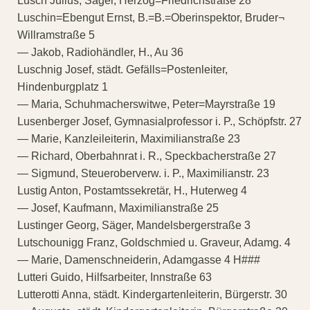
Lusch Julius, Säger, Herzog=Friedrichstraße 28
Luschin=Ebengut Ernst, B.=B.=Oberinspektor, Bruder¬
Willramstraße 5
— Jakob, Radiohändler, H., Au 36
Luschnig Josef, städt. Gefälls=Postenleiter,
Hindenburgplatz 1
— Maria, Schuhmacherswitwe, Peter=Mayrstraße 19
Lusenberger Josef, Gymnasialprofessor i. P., Schöpfstr. 27
— Marie, Kanzleileiterin, Maximilianstraße 23
— Richard, Oberbahnrat i. R., Speckbacherstraße 27
— Sigmund, Steueroberverw. i. P., Maximilianstr. 23
Lustig Anton, Postamtssekretär, H., Huterweg 4
— Josef, Kaufmann, Maximilianstraße 25
Lustinger Georg, Säger, Mandelsbergerstraße 3
Lutschounigg Franz, Goldschmied u. Graveur, Adamg. 4
— Marie, Damenschneiderin, Adamgasse 4 H###
Lutteri Guido, Hilfsarbeiter, Innstraße 63
Lutterotti Anna, städt. Kindergartenleiterin, Bürgerstr. 30