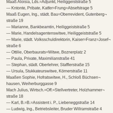
Maaß Aloisia, Lds.=Adjunkt, Heiliggeiststraße 5
— Kntonte, Pribate, Katfer=Frung=Absefstrage 5
Maaß Eugen, Ing., städt. Bau=Oberrevident, Gutenberg¬
straße 19
— Marianne, Bankbeamtin, Heiliggeiststraße 5
— Marie, Handelsagentenswitwe, Heiliggeiststraße 5
— Marie, städt. Volksschuldirektorin, Kaiser=Franz=Josef¬
straße 6
— Ottilie, Oberbaurats=Witwe, Boznerplatz 2
— Paula, Private, Maximilianstraße 41
— Stephan, städt. Oberlehrer, Stafflerstraße 15
— Ursula, Stukkateurswitwe, Körnerstraße 11
Maaßen Sophie, Hofratswitwe, H., Schloß Büchsen¬
hausen, Weiherburggasse 9
Mach Julius, Wirtsch.=Off.=Stellvertreter, Holzhammer¬
straße 18
— Karl, B.=B.=Assistent i. P., Liebeneggstraße 14
— Ludwig, Ing., Betriebsleiter, Bruder Willramstraße 4