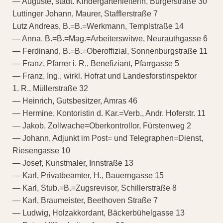
— Auguste, städt. Kindergartenleiterin, Bürgerstraße 30
Luttinger Johann, Maurer, Stafflerstraße 7
Lutz Andreas, B.=B.=Werkmann, Templstraße 14
— Anna, B.=B.=Mag.=Arbeiterswitwe, Neurauthgasse 6
— Ferdinand, B.=B.=Oberoffizial, Sonnenburgstraße 11
— Franz, Pfarrer i. R., Benefiziant, Pfarrgasse 5
— Franz, Ing., wirkl. Hofrat und Landesforstinspektor
1. R., Müllerstraße 32
— Heinrich, Gutsbesitzer, Amras 46
— Hermine, Kontoristin d. Kar.=Verb., Andr. Hoferstr. 11
— Jakob, Zollwache=Oberkontrollor, Fürstenweg 2
— Johann, Adjunkt im Post= und Telegraphen=Dienst,
Riesengasse 10
— Josef, Kunstmaler, Innstraße 13
— Karl, Privatbeamter, H., Bauerngasse 15
— Karl, Stub.=B.=Zugsrevisor, Schillerstraße 8
— Karl, Braumeister, Beethoven Straße 7
— Ludwig, Holzakkordant, Bäckerbühelgasse 13