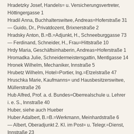
Hradetzky Josef, Handels= u. Versicherungsvertreter,
Höttingergasse 1
Hradil Anna, Buchhalterswitwe, Andreas=Hoferstraße 31
— Guido, Dr., Privatdozent, Brixnerstraße 2
Hradsky Anton, B.=B.=Adjunkt, H., Schneeburggasse 73
— Ferdinand, Schneider, H., Frau=Hittstraße 10
Hrdy Maria, Geschäftsinhaberin, Andreas=Hoferstraße 1
Hromadka Julie, Schneidermeistersgattin, Mentlgasse 14
Hronek Wilhelm, Mechaniker, Innstraße 5
Hrubetz Wilhelm, Hotel=Portier, Ing.=Etzelstraße 47
Hruschka Marie, Kaufmanns= und Hausbesitzerswitwe,
Müllerstraße 26
Hub Alfred, Prof. a. d. Bundes=Oberrealschule u. Lehrer
i. e. S., Innstraße 40
Huber, siehe auch Hueber
Huber Adalbert, B.=B.=Werkmann, Meinhardstraße 6
— Albert, Oberadjunkt 2. Kl. im Post= u. Telegr.=Dienst,
Innstraße 23