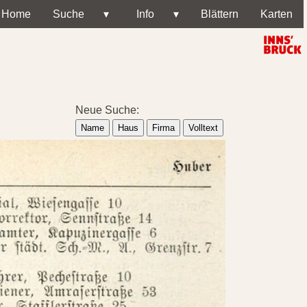
Home
Suche
▾
Info
▾
Blättern
Karten
Neue Suche:
Name
Haus
Firma
Volltext