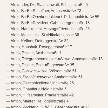
— Alexander, Dr., Staatsanwalt, Schillerstraße 9
— Alois, B.=B.=Schaffner, Amraserstraße 73
— Alois, B.=B.=Oberkondukteur i. P., Leopoldstraße 55
— Alois, B.=B.=Revident, Gabelsbergerstraße 18
— Alois, Hausknecht, Herzog=Friedrichstraße 26
— Alois, Maschinist, St.=Nikolausgasse 36
— Alois, Kellner, Defreggerstraße 32
— Anna, Haushalt, Roseggerstraße 17
— Anna, Private, Amthorstraße 1
— Anna, Telegraphenmeisters=Witwe, Amraserstraße 13
— Anna, Private, Erzh.=Eugenstraße 35
— Anna, Gastwirtswitwe, Völserstraße 51
— Anton, Stabsfeuerwerker, Amthorstraße 51
— Anton, Geschäftsdiener, Innstraße 25
— Anton, Chauffeur, Noldinstraße 5
— Anton, Hilfsarbeiter, Pradlerstraße 42
— Anton, Maurer, Heiliggeiststraße 4
— Anton, Wickler d. E. W. J., Gutenbergstraße 13