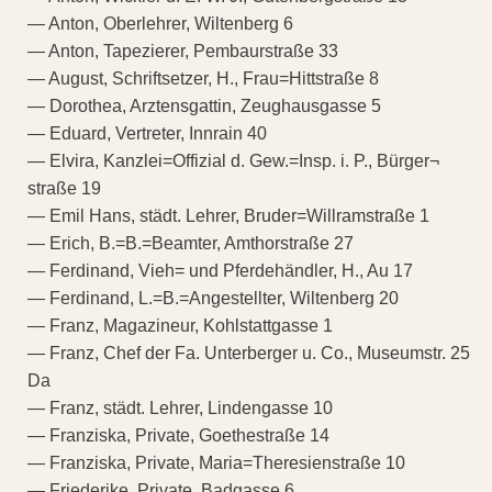
— Anton, Oberlehrer, Wiltenberg 6
— Anton, Tapezierer, Pembaurstraße 33
— August, Schriftsetzer, H., Frau=Hittstraße 8
— Dorothea, Arztensgattin, Zeughausgasse 5
— Eduard, Vertreter, Innrain 40
— Elvira, Kanzlei=Offizial d. Gew.=Insp. i. P., Bürger¬
straße 19
— Emil Hans, städt. Lehrer, Bruder=Willramstraße 1
— Erich, B.=B.=Beamter, Amthorstraße 27
— Ferdinand, Vieh= und Pferdehändler, H., Au 17
— Ferdinand, L.=B.=Angestellter, Wiltenberg 20
— Franz, Magazineur, Kohlstattgasse 1
— Franz, Chef der Fa. Unterberger u. Co., Museumstr. 25
Da
— Franz, städt. Lehrer, Lindengasse 10
— Franziska, Private, Goethestraße 14
— Franziska, Private, Maria=Theresienstraße 10
— Friederike, Private, Badgasse 6