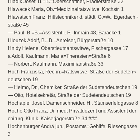
Hladik Josef, B.=B.=Oberschaffner, Pradlerstraße 32
Hlawacek Maria, Ob.=Medizinalratswitwe, Kochstr. 1
Hlawatsch Franz, Hilfstechniker d. städt. G.=W., Egerdach¬
straße 45
— Paul, B.=B.=Assistent i. P., Innrain 48, Baracke 1
Hlouzek Adolf, B.=B.=Anreiser, Bürgerstraße 10
Hnidy Helene, Oberstleutnantswitwe, Fischergasse 17
a Adolf, Kaufmann, Maria=Theresien=Straße 6
— Norbert, Kaufmann, Maximilianstraße 33
Hoch Franziska, Rechn.=Ratswitwe, Straße der Sudeten¬
deutschen 19
— Heimo, Dr., Chemiker, Straße der Sudetendeutschen 19
— Otto, Hotelsekretär, Straße der Sudetendeutschen 19
Hochapfel Josef, Damenschneider, H., Stamserfeldgasse 8
Hoche Otto Franz, Dr. med, Privatdozent und Assistent der
chirurg. Klinik, Kaiserjägerstraße 34 ###
Hochenburger Andrä jun., Postamts=Gehilfe, Riesengasse
3