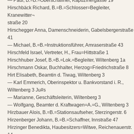
— Paul, B.=B.=Oberschaffner, Kapuzinergasse 19
Hirschbäck Richard, B.=B.=Schlosser=Begleiter,
Kranewitter¬
straße 20
Hirschegger Anna, Damenschneiderin, Gabelsbergerstraße
41
— Michael, B.=B.=Instruktionsführer, Amraserstraße 43
Hirschfeld Israel, Vertreter, H., Frau=Hittstraße 1
Hirschhuber Josef, B.=B.=Lok.=Begleiter, Wiltenberg 1a
Hirschmann Oskar, Buchhalter, Herzog=Friedrichstraße 8
Hirt Elisabeth, Beamtin d. Tiwag, Wiltenberg 3
— Karl Emmerich, Oberinspektor u. Bankvorstand i. R.,
Wiltenberg 3 Ju#s
— Marianne, Geschäftsleiterin, Wiltenberg 3
— Wolfgang, Beamter d. Kraftwagen=A.=G., Wiltenberg 3
Hirzbauer Alois, B.=B.=Stationsaufseher, Sterzingerstr. 6
Hirzenberger Johann, B.=B.=Schaffner, Innstraße 47
Hirzinger Benedikta, Haubesitzers=Witwe, Reichenauerstr.