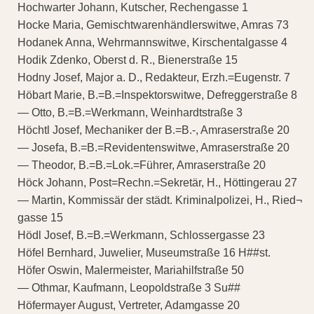
Hochwarter Johann, Kutscher, Rechengasse 1
Hocke Maria, Gemischtwarenhändlerswitwe, Amras 73
Hodanek Anna, Wehrmannswitwe, Kirschentalgasse 4
Hodik Zdenko, Oberst d. R., Bienerstraße 15
Hodny Josef, Major a. D., Redakteur, Erzh.=Eugenstr. 7
Höbart Marie, B.=B.=Inspektorswitwe, Defreggerstraße 8
— Otto, B.=B.=Werkmann, Weinhardtstraße 3
Höchtl Josef, Mechaniker der B.=B.-, Amraserstraße 20
— Josefa, B.=B.=Revidentenswitwe, Amraserstraße 20
— Theodor, B.=B.=Lok.=Führer, Amraserstraße 20
Höck Johann, Post=Rechn.=Sekretär, H., Höttingerau 27
— Martin, Kommissär der städt. Kriminalpolizei, H., Ried¬
gasse 15
Hödl Josef, B.=B.=Werkmann, Schlossergasse 23
Höfel Bernhard, Juwelier, Museumstraße 16 H##st.
Höfer Oswin, Malermeister, Mariahilfstraße 50
— Othmar, Kaufmann, Leopoldstraße 3 Su##
Höfermayer August, Vertreter, Adamgasse 20