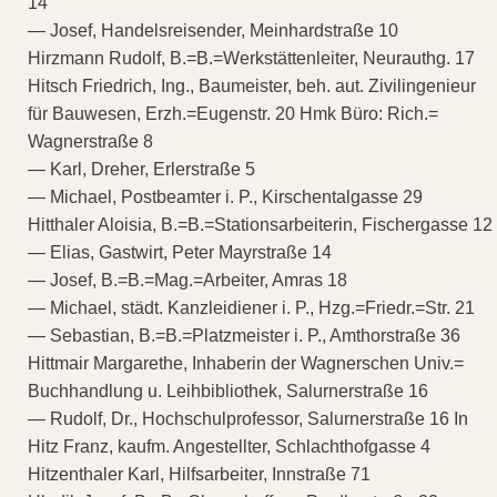
14
— Josef, Handelsreisender, Meinhardstraße 10
Hirzmann Rudolf, B.=B.=Werkstättenleiter, Neurauthg. 17
Hitsch Friedrich, Ing., Baumeister, beh. aut. Zivilingenieur
für Bauwesen, Erzh.=Eugenstr. 20 Hmk Büro: Rich.=
Wagnerstraße 8
— Karl, Dreher, Erlerstraße 5
— Michael, Postbeamter i. P., Kirschentalgasse 29
Hitthaler Aloisia, B.=B.=Stationsarbeiterin, Fischergasse 12
— Elias, Gastwirt, Peter Mayrstraße 14
— Josef, B.=B.=Mag.=Arbeiter, Amras 18
— Michael, städt. Kanzleidiener i. P., Hzg.=Friedr.=Str. 21
— Sebastian, B.=B.=Platzmeister i. P., Amthorstraße 36
Hittmair Margarethe, Inhaberin der Wagnerschen Univ.=
Buchhandlung u. Leihbibliothek, Salurnerstraße 16
— Rudolf, Dr., Hochschulprofessor, Salurnerstraße 16 In
Hitz Franz, kaufm. Angestellter, Schlachthofgasse 4
Hitzenthaler Karl, Hilfsarbeiter, Innstraße 71