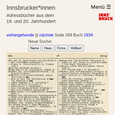
Menü ☰
Innsbrucker*innen
Adressbücher aus dem
19. und 20. Jahrhundert
vorhergehende
|||
nächste
Seite 269 Buch
1934
Neue Suche:
Name
Haus
Firma
Volltext