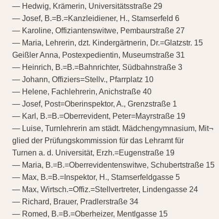
— Hedwig, Krämerin, Universitätsstraße 29
— Josef, B.=B.=Kanzleidiener, H., Stamserfeld 6
— Karoline, Offiziantenswitwe, Pembaurstraße 27
— Maria, Lehrerin, dzt. Kindergärtnerin, Dr.=Glatzstr. 15
Geißler Anna, Postexpedientin, Museumstraße 31
— Heinrich, B.=B.=Bahnrichter, Südbahnstraße 3
— Johann, Offiziers=Stellv., Pfarrplatz 10
— Helene, Fachlehrerin, Anichstraße 40
— Josef, Post=Oberinspektor, A., Grenzstraße 1
— Karl, B.=B.=Oberrevident, Peter=Mayrstraße 19
— Luise, Turnlehrerin am städt. Mädchengymnasium, Mit¬
glied der Prüfungskommission für das Lehramt für
Turnen a. d. Universität, Erzh.=Eugenstraße 19
— Maria, B.=B.=Oberrevidentenswitwe, Schubertstraße 15
— Max, B.=B.=Inspektor, H., Stamserfeldgasse 5
— Max, Wirtsch.=Offiz.=Stellvertreter, Lindengasse 24
— Richard, Brauer, Pradlerstraße 34
— Romed, B.=B.=Oberheizer, Mentlgasse 15