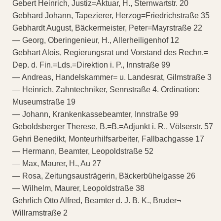
Gebert Heinrich, Justiz=Aktuar, H., Sternwartstr. 20
Gebhard Johann, Tapezierer, Herzog=Friedrichstraße 35
Gebhardt August, Bäckermeister, Peter=Mayrstraße 22
— Georg, Oberingenieur, H., Allerheiligenhof 12
Gebhart Alois, Regierungsrat und Vorstand des Rechn.=
Dep. d. Fin.=Lds.=Direktion i. P., Innstraße 99
— Andreas, Handelskammer= u. Landesrat, Gilmstraße 3
— Heinrich, Zahntechniker, Sennstraße 4. Ordination:
Museumstraße 19
— Johann, Krankenkassebeamter, Innstraße 99
Geboldsberger Therese, B.=B.=Adjunkt i. R., Völserstr. 57
Gehri Benedikt, Monteurhilfsarbeiter, Fallbachgasse 17
— Hermann, Beamter, Leopoldstraße 52
— Max, Maurer, H., Au 27
— Rosa, Zeitungsausträgerin, Bäckerbühelgasse 26
— Wilhelm, Maurer, Leopoldstraße 38
Gehrlich Otto Alfred, Beamter d. J. B. K., Bruder¬
Willramstraße 2