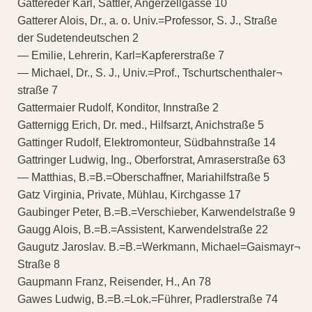
Gattereder Karl, Sattler, Angerzellgasse 10
Gatterer Alois, Dr., a. o. Univ.=Professor, S. J., Straße
der Sudetendeutschen 2
— Emilie, Lehrerin, Karl=Kapfererstraße 7
— Michael, Dr., S. J., Univ.=Prof., Tschurtschenthaler¬
straße 7
Gattermaier Rudolf, Konditor, Innstraße 2
Gatternigg Erich, Dr. med., Hilfsarzt, Anichstraße 5
Gattinger Rudolf, Elektromonteur, Südbahnstraße 14
Gattringer Ludwig, Ing., Oberforstrat, Amraserstraße 63
— Matthias, B.=B.=Oberschaffner, Mariahilfstraße 5
Gatz Virginia, Private, Mühlau, Kirchgasse 17
Gaubinger Peter, B.=B.=Verschieber, Karwendelstraße 9
Gaugg Alois, B.=B.=Assistent, Karwendelstraße 22
Gaugutz Jaroslav. B.=B.=Werkmann, Michael=Gaismayr¬
Straße 8
Gaupmann Franz, Reisender, H., An 78
Gawes Ludwig, B.=B.=Lok.=Führer, Pradlerstraße 74