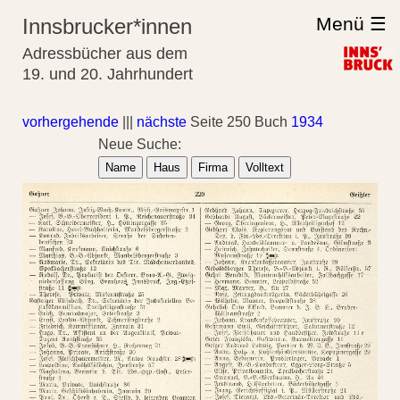
Menü ☰
Innsbrucker*innen
Adressbücher aus dem
19. und 20. Jahrhundert
vorhergehende
|||
nächste
Seite 250 Buch
1934
Neue Suche:
Name
Haus
Firma
Volltext