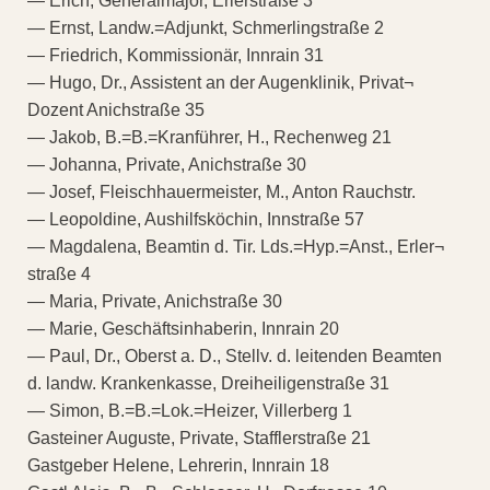
— Erich, Generalmajor, Erlerstraße 3
— Ernst, Landw.=Adjunkt, Schmerlingstraße 2
— Friedrich, Kommissionär, Innrain 31
— Hugo, Dr., Assistent an der Augenklinik, Privat¬
Dozent Anichstraße 35
— Jakob, B.=B.=Kranführer, H., Rechenweg 21
— Johanna, Private, Anichstraße 30
— Josef, Fleischhauermeister, M., Anton Rauchstr.
— Leopoldine, Aushilfsköchin, Innstraße 57
— Magdalena, Beamtin d. Tir. Lds.=Hyp.=Anst., Erler¬
straße 4
— Maria, Private, Anichstraße 30
— Marie, Geschäftsinhaberin, Innrain 20
— Paul, Dr., Oberst a. D., Stellv. d. leitenden Beamten
d. landw. Krankenkasse, Dreiheiligenstraße 31
— Simon, B.=B.=Lok.=Heizer, Villerberg 1
Gasteiner Auguste, Private, Stafflerstraße 21
Gastgeber Helene, Lehrerin, Innrain 18