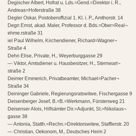
Degischer Albert, Hofrat u. Lds.=Gend.=Direktor i. R.,
Andreas=Hoferstraße 38
Degler Oskar, Postoberoffizial 1. Kl. i. P., Amthorstr. 14
Degn Ernst, akad. Maler, Professor d. Bds.=Ober=Real¬
ehme.rstraße 31
iel Paul Wilhelm, Kirchendiener, Richard=Wagner¬
Straße 4
Dehn Elise, Private, H., Weyerburggasse 29
— Viktor, Amtsdiener u. Hausbesitzer, H., Sternwart¬
straße 2
Deimer Emmerich, Privatbeamter, Michael=Pacher¬
Straße 34
Deininger Gabriele, Regierungsratswitwe, Fischergasse 9
Deisenberger Josef, B.=B.=Werkmann, Fürstenweg 21
Deisenser Alois, Hilfsämter Dir.=Adjunkt, St.=Nikolaus¬
gasse 38
— Antonia, Statth.=Rechn.=Direktorswitew, Stafflerstr. 20
— Christian, Oekonom, M., Deutsches Heim 2