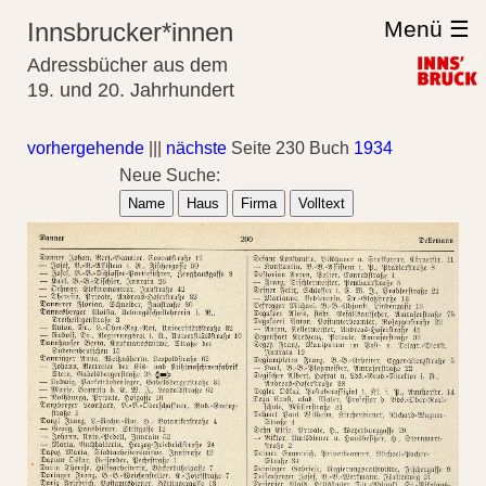
Menü ☰
Innsbrucker*innen
Adressbücher aus dem
19. und 20. Jahrhundert
vorhergehende
|||
nächste
Seite 230 Buch
1934
Neue Suche:
Name
Haus
Firma
Volltext