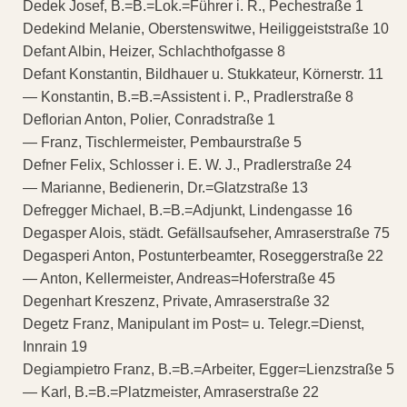
Dedek Josef, B.=B.=Lok.=Führer i. R., Pechestraße 1
Dedekind Melanie, Oberstenswitwe, Heiliggeiststraße 10
Defant Albin, Heizer, Schlachthofgasse 8
Defant Konstantin, Bildhauer u. Stukkateur, Körnerstr. 11
— Konstantin, B.=B.=Assistent i. P., Pradlerstraße 8
Deflorian Anton, Polier, Conradstraße 1
— Franz, Tischlermeister, Pembaurstraße 5
Defner Felix, Schlosser i. E. W. J., Pradlerstraße 24
— Marianne, Bedienerin, Dr.=Glatzstraße 13
Defregger Michael, B.=B.=Adjunkt, Lindengasse 16
Degasper Alois, städt. Gefällsaufseher, Amraserstraße 75
Degasperi Anton, Postunterbeamter, Roseggerstraße 22
— Anton, Kellermeister, Andreas=Hoferstraße 45
Degenhart Kreszenz, Private, Amraserstraße 32
Degetz Franz, Manipulant im Post= u. Telegr.=Dienst,
Innrain 19
Degiampietro Franz, B.=B.=Arbeiter, Egger=Lienzstraße 5
— Karl, B.=B.=Platzmeister, Amraserstraße 22