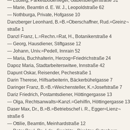
— Ludwig, Parkettbodenleger, Gabelsbergerstraße 31
— Marie, Beamtin d. E. W. J., Leopoldstraße 62
— Nothburga, Private, Hofgasse 10
Danzberger Leonhard, B.=B.=Oberschaffner, Rud.=Greinz¬
straße 1
Danzl Franz, L.=Rechn.=Rat, H., Botanikerstraße 4
— Georg, Hausdiener, Stiftgasse 12
— Johann, Univ.=Pedell, Innrain 52
— Maria, Buchhalterin, Herzog=Friedrichstraße 24
Dapoz Maria, Stadtarbeiterswitwe, Innstraße 42
Dapunt Oskar, Reisender, Pechestraße 1
Darin Therese, Hilfsarbeiterin, Bäckerbühelgasse 7
Daringer Franz, B.=B.=Weichensteller, K.=Josefstraße 7
Dariz Friedrich, Postamtsdiener, Höttingergasse 13
— Olga, Rechtsanwalts=Kanzl.=Gehilfin, Höttingergasse 13
Daser Max, Dr., B.=B.=Betriebschef i. R., Egger=Lienz¬
straße 6
— Ottilie, Beamtin, Meinhardstraße 12