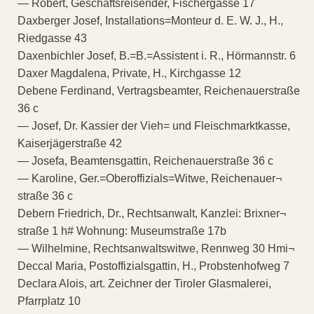
— Robert, Geschäftsreisender, Fischergasse 17
Daxberger Josef, Installations=Monteur d. E. W. J., H.,
Riedgasse 43
Daxenbichler Josef, B.=B.=Assistent i. R., Hörmannstr. 6
Daxer Magdalena, Private, H., Kirchgasse 12
Debene Ferdinand, Vertragsbeamter, Reichenauerstraße
36 c
— Josef, Dr. Kassier der Vieh= und Fleischmarktkasse,
Kaiserjägerstraße 42
— Josefa, Beamtensgattin, Reichenauerstraße 36 c
— Karoline, Ger.=Oberoffizials=Witwe, Reichenauer¬
straße 36 c
Debern Friedrich, Dr., Rechtsanwalt, Kanzlei: Brixner¬
straße 1 h# Wohnung: Museumstraße 17b
— Wilhelmine, Rechtsanwaltswitwe, Rennweg 30 Hmi¬
Deccal Maria, Postoffizialsgattin, H., Probstenhofweg 7
Declara Alois, art. Zeichner der Tiroler Glasmalerei,
Pfarrplatz 10