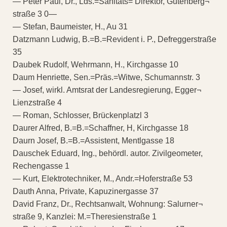
— Peter Paul, Dr., Lds.=Sanitäts= Direktor, Gutenberg¬
straße 3 0—
— Stefan, Baumeister, H., Au 31
Datzmann Ludwig, B.=B.=Revident i. P., Defreggerstraße
35
Daubek Rudolf, Wehrmann, H., Kirchgasse 10
Daum Henriette, Sen.=Präs.=Witwe, Schumannstr. 3
— Josef, wirkl. Amtsrat der Landesregierung, Egger¬
Lienzstraße 4
— Roman, Schlosser, Brückenplatzl 3
Daurer Alfred, B.=B.=Schaffner, H, Kirchgasse 18
Daurn Josef, B.=B.=Assistent, Mentlgasse 18
Dauschek Eduard, Ing., behördl. autor. Zivilgeometer,
Rechengasse 1
— Kurt, Elektrotechniker, M., Andr.=Hoferstraße 53
Dauth Anna, Private, Kapuzinergasse 37
David Franz, Dr., Rechtsanwalt, Wohnung: Salurner¬
straße 9, Kanzlei: M.=Theresienstraße 1