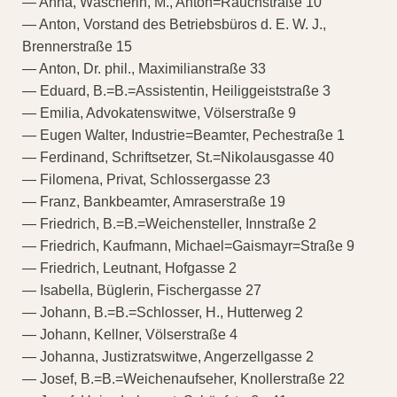
— Anna, Wäscherin, M., Anton=Rauchstraße 10
— Anton, Vorstand des Betriebsbüros d. E. W. J.,
Brennerstraße 15
— Anton, Dr. phil., Maximilianstraße 33
— Eduard, B.=B.=Assistentin, Heiliggeiststraße 3
— Emilia, Advokatenswitwe, Völserstraße 9
— Eugen Walter, Industrie=Beamter, Pechestraße 1
— Ferdinand, Schriftsetzer, St.=Nikolausgasse 40
— Filomena, Privat, Schlossergasse 23
— Franz, Bankbeamter, Amraserstraße 19
— Friedrich, B.=B.=Weichensteller, Innstraße 2
— Friedrich, Kaufmann, Michael=Gaismayr=Straße 9
— Friedrich, Leutnant, Hofgasse 2
— Isabella, Büglerin, Fischergasse 27
— Johann, B.=B.=Schlosser, H., Hutterweg 2
— Johann, Kellner, Völserstraße 4
— Johanna, Justizratswitwe, Angerzellgasse 2
— Josef, B.=B.=Weichenaufseher, Knollerstraße 22