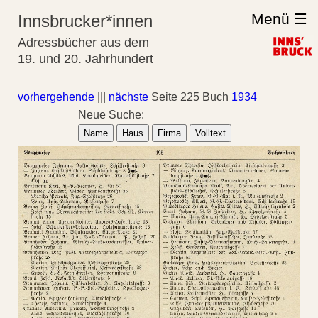
Menü ☰
Innsbrucker*innen
Adressbücher aus dem
19. und 20. Jahrhundert
vorhergehende
|||
nächste
Seite 225 Buch
1934
Neue Suche:
Name
Haus
Firma
Volltext