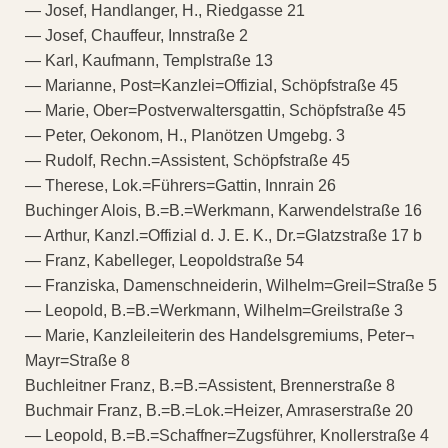
— Josef, Handlanger, H., Riedgasse 21
— Josef, Chauffeur, Innstraße 2
— Karl, Kaufmann, Templstraße 13
— Marianne, Post=Kanzlei=Offizial, Schöpfstraße 45
— Marie, Ober=Postverwaltersgattin, Schöpfstraße 45
— Peter, Oekonom, H., Planötzen Umgebg. 3
— Rudolf, Rechn.=Assistent, Schöpfstraße 45
— Therese, Lok.=Führers=Gattin, Innrain 26
Buchinger Alois, B.=B.=Werkmann, Karwendelstraße 16
— Arthur, Kanzl.=Offizial d. J. E. K., Dr.=Glatzstraße 17 b
— Franz, Kabelleger, Leopoldstraße 54
— Franziska, Damenschneiderin, Wilhelm=Greil=Straße 5
— Leopold, B.=B.=Werkmann, Wilhelm=Greilstraße 3
— Marie, Kanzleileiterin des Handelsgremiums, Peter¬
Mayr=Straße 8
Buchleitner Franz, B.=B.=Assistent, Brennerstraße 8
Buchmair Franz, B.=B.=Lok.=Heizer, Amraserstraße 20
— Leopold, B.=B.=Schaffner=Zugsführer, Knollerstraße 4