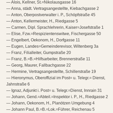
— Alois, Kellner, St.=Nikolausgasse 16
— Anna, städt. Vertragsangestellte, Kiebachgasse 2
— Anton, Oberpostverwalter i. P., Schöpfstraße 45
— Anton, Kellermeister, H., Riedgasse 5
— Carmen, Dipl. Sprachlehrerin, Kaiser=Josefstraße 1
— Elise, Fzw.=Respizientenswitwe, Fischergasse 50
— Engelbert, Oekonom, H., Dorfgasse 11
— Eugen, Landes=Gemeinderevisor, Wiltenberg 3a
— Franz, Filialleiter, Gumpstraße 20
— Franz, B.=B.=Hilfsarbeiter, Brennerstraße 11
— Georg, Maurer, Fallbachgasse 22
— Hermine, Vertragsangestellte, Schillerstraße 19
— Hieronymus, Oberoffizial im Post= u. Telegr.= Dienst,
Jahnstraße 6
— Ignaz, Adjunkt i. Post= u. Telegr.=Dienst, Innrain 31
— Johann, Gend.=Abteil.=Inspektor i. P., H., Riedgasse 2
— Johann, Oekonom, H., Planötzen Umgebung 4
— Johann Paul, B.=B.=Lok.=Führer, Reichenau 5