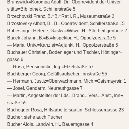
Brunswick=Korompa Adolf, Dr., Oberrevident der Univer¬
sitäts=Bibliothek, Schillerstraße 5
Brzechovski Franz, B.=B.=Rat i. R., Museumstraße 2
Brzostovsky Albert, B.=B.=Oberrevident, Schillerstraße 15
Bubestinger Helene, Gastw.=Witwe, H., Allerheiligenhöfe 2
Bucek Johann, B.=B.=Inspektor, H., Oppolzerstraße 5
— Maria, Univ.=Kanzlei=Adjunkt, H., Oppolzerstraße 5
Buchauer Christian, Bodenleger und Tischler, Höttinger¬
gasse 6
— Rosa, Pensionistin, Ing.=Etzelstraße 57
Buchberger Georg, Gefällsaufseher, Innstraße 55
— Hermann, Justiz=Oberwachmann, Mich.=Gaismayrstr. 1
— Josef, Gendarm, Neurauthgasse 7
— Martin, Angestellter der Lds.=Brand.=Vers.=Anst., Inn¬
straße 55
Buchegger Rosa, Hilfsarbeitersgattin, Schlossergasse 23
Bucher, siehe auch Pucher
Bucher Alois, Landwirt, H., Bauerngasse 4