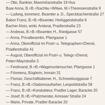
— Otto, Bankier, Maximilianstraße 19 Hus
Baar Anna, B.=B.=Nachtw.=Witwe, M.=Theresienstraße 9
— Ludwig, kommerz. Beamter a. D., Speckbacherstraße 27
Babor Franz, B.=B.=Beamter, Heiliggeiststraße 6
Bacher Alois, wirkt. Amtsrat, Pradlerstraße 23
— Andreas, B.=B.=Beamter, H., Riedgasse 57
— Anna, Privatbeamtin, Pfarrgasse 1
— Anna, Oberoffizial im Post= u. Telegraphen=Dienst,
Pradlerstraße 41
— August, Oberoffizial im Post= u. Telegr.=Dienst,
Peter=Mayrstraße 3
— Ferdinand, B.=B.=Wagenuntersucher, Pfarrgasse 1
— Filomena, Büglerin, Innrain 31
— Florian, Geschäftsdiener, H., Schneeburggasse 7
— Franz, B.=B.=Stationsaufseher, Leopoldstraße 58
— Franz, B.=B.=Kondukteur, Pradler Lager, Baracke 20
— Josef, B.=B.=Platzmeister, Amraser Straße 24
— Marie, Private, Pradler Baracke 20