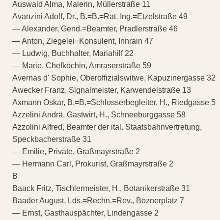
Auswald Alma, Malerin, Müllerstraße 11
Avanzini Adolf, Dr., B.=B.=Rat, Ing.=Etzelstraße 49
— Alexander, Gend.=Beamter, Pradlerstraße 46
— Anton, Ziegelei=Konsulent, Innrain 47
— Ludwig, Buchhalter, Mariahilf 22
— Marie, Chefköchin, Amraserstraße 59
Avernas d' Sophie, Oberoffizialswitwe, Kapuzinergasse 32
Awecker Franz, Signalmeister, Karwendelstraße 13
Axmann Oskar, B.=B.=Schlosserbegleiter, H., Riedgasse 5
Azzelini Andrä, Gastwirt, H., Schneeburggasse 58
Azzolini Alfred, Beamter der ital. Staatsbahnvertretung,
Speckbacherstraße 31
— Emilie, Private, Graßmayrstraße 2
— Hermann Carl, Prokurist, Graßmayrstraße 2
B
Baack Fritz, Tischlermeister, H., Botanikerstraße 31
Baader August, Lds.=Rechn.=Rev., Boznerplatz 7
— Ernst, Gasthauspächter, Lindengasse 2