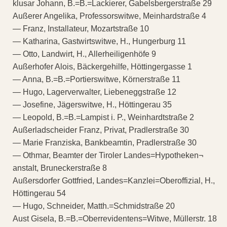
klusar Johann, B.=B.=Lackierer, Gabelsbergerstraße 29
Außerer Angelika, Professorswitwe, Meinhardstraße 4
— Franz, Installateur, Mozartstraße 10
— Katharina, Gastwirtswitwe, H., Hungerburg 11
— Otto, Landwirt, H., Allerheiligenhöfe 9
Außerhofer Alois, Bäckergehilfe, Höttingergasse 1
— Anna, B.=B.=Portierswitwe, Körnerstraße 11
— Hugo, Lagerverwalter, Liebeneggstraße 12
— Josefine, Jägerswitwe, H., Höttingerau 35
— Leopold, B.=B.=Lampist i. P., Weinhardtstraße 2
Außerladscheider Franz, Privat, Pradlerstraße 30
— Marie Franziska, Bankbeamtin, Pradlerstraße 30
— Othmar, Beamter der Tiroler Landes=Hypotheken¬
anstalt, Bruneckerstraße 8
Außersdorfer Gottfried, Landes=Kanzlei=Oberoffizial, H.,
Höttingerau 54
— Hugo, Schneider, Matth.=Schmidstraße 20
Aust Gisela, B.=B.=Oberrevidentens=Witwe, Müllerstr. 18