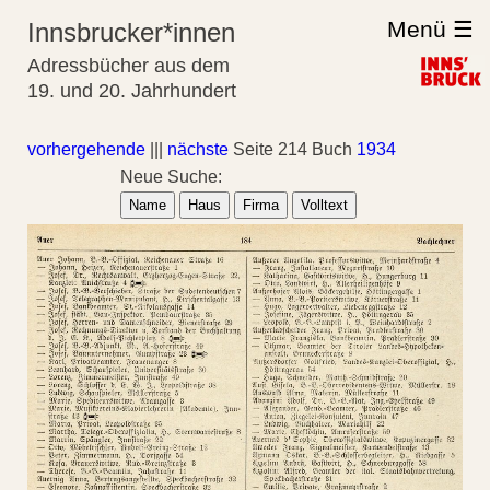
Menü ☰
Innsbrucker*innen
Adressbücher aus dem
19. und 20. Jahrhundert
vorhergehende
|||
nächste
Seite 214 Buch
1934
Neue Suche:
Name
Haus
Firma
Volltext