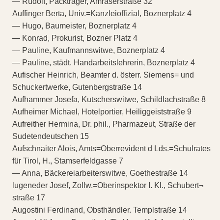
— Rudolf, Packträger, Amraserstraße 32
Auffinger Berta, Univ.=Kanzleioffizial, Boznerplatz 4
— Hugo, Baumeister, Boznerplatz 4
— Konrad, Prokurist, Bozner Platz 4
— Pauline, Kaufmannswitwe, Boznerplatz 4
— Pauline, städt. Handarbeitslehrerin, Boznerplatz 4
Aufischer Heinrich, Beamter d. österr. Siemens= und
Schuckertwerke, Gutenbergstraße 14
Aufhammer Josefa, Kutscherswitwe, Schildlachstraße 8
Aufheimer Michael, Hotelportier, Heiliggeiststraße 9
Aufreither Hermina, Dr. phil., Pharmazeut, Straße der
Sudetendeutschen 15
Aufschnaiter Alois, Amts=Oberrevident d Lds.=Schulrates
für Tirol, H., Stamserfeldgasse 7
— Anna, Bäckereiarbeiterswitwe, Goethestraße 14
lugeneder Josef, Zollw.=Oberinspektor I. Kl., Schubert¬
straße 17
Augostini Ferdinand, Obsthändler. Templstraße 14