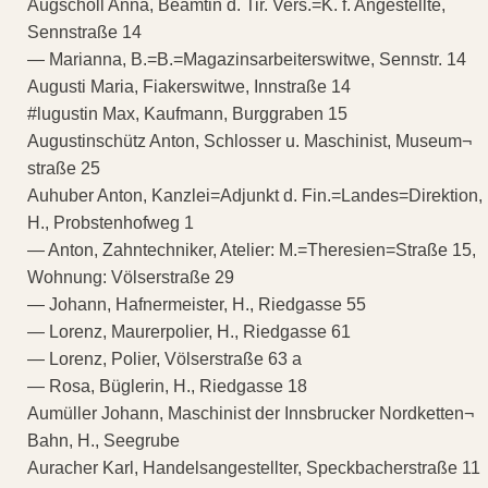
Augschöll Anna, Beamtin d. Tir. Vers.=K. f. Angestellte,
Sennstraße 14
— Marianna, B.=B.=Magazinsarbeiterswitwe, Sennstr. 14
Augusti Maria, Fiakerswitwe, Innstraße 14
#lugustin Max, Kaufmann, Burggraben 15
Augustinschütz Anton, Schlosser u. Maschinist, Museum¬
straße 25
Auhuber Anton, Kanzlei=Adjunkt d. Fin.=Landes=Direktion,
H., Probstenhofweg 1
— Anton, Zahntechniker, Atelier: M.=Theresien=Straße 15,
Wohnung: Völserstraße 29
— Johann, Hafnermeister, H., Riedgasse 55
— Lorenz, Maurerpolier, H., Riedgasse 61
— Lorenz, Polier, Völserstraße 63 a
— Rosa, Büglerin, H., Riedgasse 18
Aumüller Johann, Maschinist der Innsbrucker Nordketten¬
Bahn, H., Seegrube
Auracher Karl, Handelsangestellter, Speckbacherstraße 11