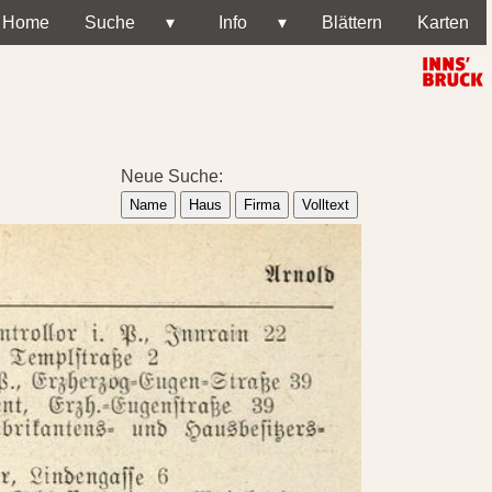
Home
Suche
▾
Info
▾
Blättern
Karten
Neue Suche:
Name
Haus
Firma
Volltext