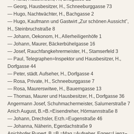
— Georg, Hausbesitzer, H., Schneeburggasse 73
— Hugo, Nachtwächter, H., Bachgasse 2
— Hugo, Kaufmann und Gastwirt „Zur schönen Aussicht",
H., Steinbruchstraße 8
— Johann, Oekonom, H., Allerheiligenhöfe 1
— Johann, Maurer, Bäckerbühelgasse 16
— Josef, Rauchfangkehrermeister, H., Stamserfeld 3
— Paul, Telegraphen=Inspektor und Hausbesitzer, H.,
Dorfgasse 44
— Peter, städt. Aufseher, H., Dorfgasse 4
— Rosa, Private, H., Schneeburggasse 7
— Rosa, Maurerswitwe, H., Bauerngasse 13
— Thomas, Maurer und Hausbesitzer, H., Dorfgasse 36
Angermann Josef, Schuhmachermeister, Salurnerstraße 7
Anich August, B.=B.=Eisendreher, Hörmannstraße 8
— Johann, Drechsler, Erzh.=Eugenstraße 46
— Johanna, Näherin, Egerdachstraße 9
Anichhofer Rupert, B.=B.=Mag.=Aufseher, Egger=Lienz¬