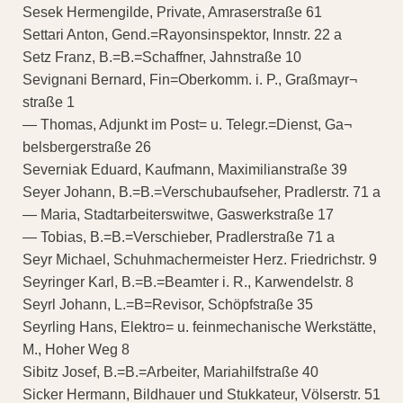
Sesek Hermengilde, Private, Amraserstraße 61
Settari Anton, Gend.=Rayonsinspektor, Innstr. 22 a
Setz Franz, B.=B.=Schaffner, Jahnstraße 10
Sevignani Bernard, Fin=Oberkomm. i. P., Graßmayr¬
straße 1
— Thomas, Adjunkt im Post= u. Telegr.=Dienst, Ga¬
belsbergerstraße 26
Severniak Eduard, Kaufmann, Maximilianstraße 39
Seyer Johann, B.=B.=Verschubaufseher, Pradlerstr. 71 a
— Maria, Stadtarbeiterswitwe, Gaswerkstraße 17
— Tobias, B.=B.=Verschieber, Pradlerstraße 71 a
Seyr Michael, Schuhmachermeister Herz. Friedrichstr. 9
Seyringer Karl, B.=B.=Beamter i. R., Karwendelstr. 8
Seyrl Johann, L.=B=Revisor, Schöpfstraße 35
Seyrling Hans, Elektro= u. feinmechanische Werkstätte,
M., Hoher Weg 8
Sibitz Josef, B.=B.=Arbeiter, Mariahilfstraße 40
Sicker Hermann, Bildhauer und Stukkateur, Völserstr. 51