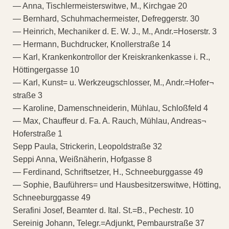
— Anna, Tischlermeisterswitwe, M., Kirchgae 20
— Bernhard, Schuhmachermeister, Defreggerstr. 30
— Heinrich, Mechaniker d. E. W. J., M., Andr.=Hoserstr. 3
— Hermann, Buchdrucker, Knollerstraße 14
— Karl, Krankenkontrollor der Kreiskrankenkasse i. R.,
Höttingergasse 10
— Karl, Kunst= u. Werkzeugschlosser, M., Andr.=Hofer¬
straße 3
— Karoline, Damenschneiderin, Mühlau, Schloßfeld 4
— Max, Chauffeur d. Fa. A. Rauch, Mühlau, Andreas¬
Hoferstraße 1
Sepp Paula, Strickerin, Leopoldstraße 32
Seppi Anna, Weißnäherin, Hofgasse 8
— Ferdinand, Schriftsetzer, H., Schneeburggasse 49
— Sophie, Bauführers= und Hausbesitzerswitwe, Hötting,
Schneeburggasse 49
Serafini Josef, Beamter d. Ital. St.=B., Pechestr. 10
Sereinig Johann, Telegr.=Adjunkt, Pembaurstraße 37