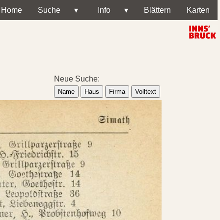
Home
Suche
▾
Info
▾
Blättern
Karten
Neue Suche:
Name
Haus
Firma
Volltext