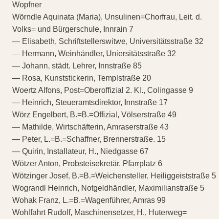
Wopfner
Wörndle Aquinata (Maria), Unsulinen=Chorfrau, Leit. d.
Volks= und Bürgerschule, Innrain 7
— Elisabeth, Schriftstellerswitwe, Universitätsstraße 32
— Hermann, Weinhändler, Uniersitätsstraße 32
— Johann, städt. Lehrer, Innstraße 85
— Rosa, Kunststickerin, Templstraße 20
Woertz Alfons, Post=Oberoffizial 2. Kl., Colingasse 9
— Heinrich, Steueramtsdirektor, Innstraße 17
Wörz Engelbert, B.=B.=Offizial, Völserstraße 49
— Mathilde, Wirtschäfterin, Amraserstraße 43
— Peter, L.=B.=Schaffner, Brennerstraße. 15
— Quirin, Installateur, H., Niedgasse 67
Wötzer Anton, Probsteisekretär, Pfarrplatz 6
Wötzinger Josef, B.=B.=Weichensteller, Heiliggeiststraße 5
Wograndl Heinrich, Notgeldhändler, Maximilianstraße 5
Wohak Franz, L.=B.=Wagenführer, Amras 99
Wohlfahrt Rudolf, Maschinensetzer, H., Huterweg=